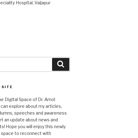
ciality Hospital, Vaijapur
Search
 SITE
 Digital Space of Dr. Amol
can explore about my articles,
columns, speeches and awareness
et an update about news and
 Hope you will enjoy this newly
l space to reconnect with