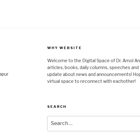
WHY WEBSITE
Welcome to the Digital Space of Dr. Amol A
articles, books, daily columns, speeches an
japur
update about news and announcements! Hope 
virtual space to reconnect with eachother!
SEARCH
Search
for: