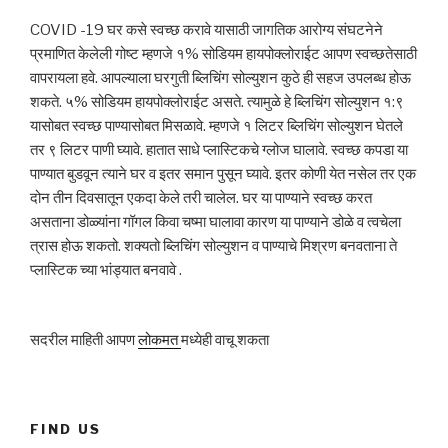
COVID -19 घर कसे स्वच्छ करावे यासाठी जागतिक आरोग्य संघटनेने
प्रमाणित केलेली गोष्ट म्हणजे १% सोडियम हायपोक्लोराईट आपण स्वच्छतेसाठी
वापरायला हवे. आपल्याला घरगुती ब्लिचिंग सोल्युशन कुठे ही सहज उपलब्ध होऊ
शकते. ५% सोडियम हायपोक्लोराईट असते. त्यामुळे हे ब्लिचिंग सोल्युशन १:९
यासोबत स्वच्छ पाण्यासोबत मिसळावे. म्हणजे १ लिटर ब्लिचिंग सोल्युशन घेतले
तर ९ लिटर पाणी घ्यावे. हातात साधे प्लास्टिकचे ग्लोज घालावे. स्वच्छ कपडा या
पाण्यात बुडवून त्याने घर व इतर समान पुसून घ्यावे. इतर कोणी येत नसेल तर एक
दोन तीन दिवसातून एकदा केले तरी चालेल. घर या पाण्याने स्वच्छ करत
असताना डोळ्यांना गॉगल किवा चष्मा घालावा कारण या पाण्याने डोळे व त्वचेला
त्रास होऊ शकतो. शक्यतो ब्लिचिंग सोल्युशन व पाण्याचे मिश्रण बनवताना ते
प्लास्टिक च्या भांड्यात बनवावे .
सदरील माहिती आपण
लोकमत
मध्येही वाचू शकता
FIND US