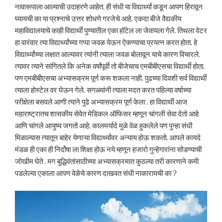
नावारूपाला आल्याची उदाहरणे आहेत. ही संधी या विद्यार्थ्यां कडून आपण हिरावून
घ्यायची का या प्रश्नाचे उत्तर शोधणे गरजेचे आहे. एकदा बीजे वैद्यकीय
महाविद्यालयाचे काही विद्यार्थी पुण्यातील एका हॉटेल ला जेवायला गेले. तिथला वेटर
हा वारंवार त्या विद्यार्थ्यांच्या गप्पा जवळ येऊन ऐकण्याचा प्रयत्न करत होता. हे
विद्यार्थ्यांच्या लक्षात आल्यावर त्यांनी त्याला जवळ बोलावून याचे कारण विचारले.
त्यावर त्याने सांगितले कि अनेक वर्षांपूर्वी तो बीजेचाच एमबीबीएसचा विद्यार्थी होता.
पण एमबीबीएसचा अभ्यासक्रम पूर्ण करू शकला नाही. पुढच्या दिवशी सर्व विद्यार्थी
त्याला होस्टेल वर घेऊन गेले. सगळ्यांनी त्याला मदत करत पहिल्या वर्षाच्या
परीक्षेला बसवले आणी त्याने पुढे अभ्यासक्रम पूर्ण केला . हा विद्यार्थी आज
महाराष्ट्रातच शासकीय सेवेत मेडिकल ऑफिसर म्हणून चांगली सेवा देतो आहे
आणि चांगले आयुष्य जगतो आहे. कालमर्यादे मुळे वेळ हुकलेले पण पुन्हा संधी
मिळाल्यास त्यातून बाहेर येणाऱ्या विद्यार्थ्यांवर अन्याय होऊ शकतो. आपले कायदे
मंडळ ही एका ही निर्दोषा ला शिक्षा होऊ नये म्हणून हजारो गुन्हेगारांना सोडण्याची
जोखीम घेते . मग बुद्धिवंतांसाठीच्या अभ्यासक्रमात कुठल्या तरी कारणाने कमी
पडलेल्या एकाला आपण वेळेचे कारण दाखवत संधी नाकारायची का ?