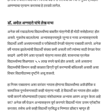
आणण्याचा प्रयत्न करायचा हे ठरवावे लागेल.
डॉ. अमोल अन्नदाते यांचे लेख
वाचा
अनेक वर्ष रखडलेल्या विद्यार्थ्यांच्या बाबतीत यंत्रणेची ही मोठी ससेहोलपट होत
असते. नुकतेच बदललेल्या अभ्यासक्रमामुळे जुन्या व नव्या अभ्यासक्रमाचे
विद्यार्थी अशी अध्यापनासाठी व परीक्षेसाठी वेगळी यंत्रणा राबवावी लागते. अनेक
वर्षे नापास झालेल्यांची विद्यार्थी संख्या कमी असली तरी त्यांच्या साठी वेगळा पेपर
काढणे आणी घेणे अशा प्रकारे यंत्रणा व्यस्त होते. शासनाचा प्रत्येक
विद्यार्थ्याच्या शिक्षणावर ५.५ लाख रुपये खर्च होत असतो. असे असताना
विद्यार्थ्यांची किमान काही काळात डिग्री पूर्ण करण्याची बांधिलकी असावी असा
विचार विद्यापीठाच्या दृष्टीने असू शकतो.
हा नियम राबवताना अशा वारंवार नापास होणाऱ्या विद्यार्थ्यांच्या अकॅडॅमीक व
सामाजिक पुनर्वसनासाठी काही यंत्रणा नाही. हे विद्यार्थी का नापास होत आहेत
याची कारणे शोधण्यासाठी एखादा संशोधात्मक अभ्यास आपण अजून केला आहे
का? अनेक वर्षे घेऊन अभ्यासक्रम पूर्ण करणारे विद्यार्थी नंतर उत्तम प्रॅक्टीस
करतात. तसेच असे काही विद्यार्थी प्रसिद्ध व निष्णात डॉक्टर म्हणून ही