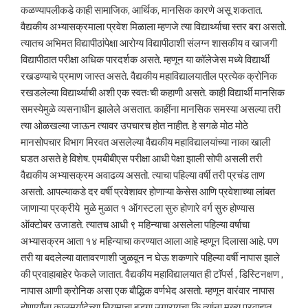
कळण्यापलीकडे काही सामाजिक, आर्थिक, मानसिक कारणे असू शकतात.
वैद्यकीय अभ्यासक्रमाला प्रवेश मिळाला म्हणजे त्या विद्यार्थ्याचा स्तर बरा असतो.
त्यातच अभिमत विद्यापीठांपेक्षा आरोग्य विद्यापीठाशी संलग्न शासकीय व खाजगी
विद्यापीठात परीक्षा अधिक पारदर्शक असते. म्हणून या कॉलेजेस मध्ये विद्यार्थी
रखडण्याचे प्रमाण जास्त असते. वैद्यकीय महाविद्यालयातील प्रत्येक क्रोनिक
रखडलेल्या विद्यार्थ्याची अशी एक स्वतःची कहाणी असते. काही विद्यार्थी मानसिक
समस्येमुळे व्यसनाधीन झालेले असतात. काहींना मानसिक समस्या असल्या तरी
त्या ओळखल्या जाऊन त्यावर उपचारच होत नाहीत. हे सगळे मोठ मोठे
मानसोपचार विभाग मिरवत असलेल्या वैद्यकीय महाविद्यालयांच्या नाका खाली
घडत असते हे विशेष. एमबीबीएस परीक्षा आधी पेक्षा झाली सोपी असली तरी
वैद्यकीय अभ्यासक्रम अवाढव्य असतो. त्याचा पहिल्या वर्षी तरी प्रचंड ताण
असतो. आपल्याकडे दर वर्षी प्रवेशावर होणाऱ्या केसेस आणि प्रवेशाच्या लांबत
जाणाऱ्या प्रक्रीये मुळे मुळात १ ऑगस्टला सुरु होणारे वर्ग सुरु होण्यास
ऑक्टोबर उजाडते. त्यातच आधी ९ महिन्याचा असलेला पहिल्या वर्षाचा
अभ्यासक्रम आता १४ महिन्याचा करण्यात आला आहे म्हणून दिलासा आहे. पण
तरी या बदलेल्या वातावरणाशी जुळवून न घेऊ शकणारे पहिल्या वर्षी नापास झाले
की प्रवाहाबाहेर फेकले जातात. वैद्यकीय महाविद्यालयात ही टाॅपर्स , डिस्टिनक्षण ,
नापास आणी क्रोनिक असा एक बौद्धिक वर्णभेद असतो. म्हणून वारंवार नापास
होणार्यांना कालमर्यादेच्या नियमाचा बडगा उगारायचा कि त्यांना मुख्य प्रवाहात