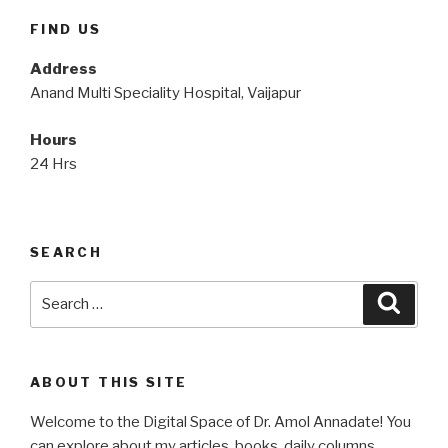
FIND US
Address
Anand Multi Speciality Hospital, Vaijapur
Hours
24 Hrs
SEARCH
Search
Searc
for:
ABOUT THIS SITE
Welcome to the Digital Space of Dr. Amol Annadate! You
can explore about my articles, books, daily columns,