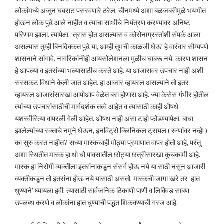
लोकांमध्ये अजून घबराट पसरवणारे ठरेल. चीनमध्ये अशा बळजबरीमुळे भयभीत
होऊन लोक पुढे आले नाहीत व त्याचा साथीचे नियंत्रण करण्यावर अनिष्ट
परिणाम झाला. त्यापेक्षा, ‘त्रास होत असल्यास व कोरोनाग्रस्तांशी संपर्क आला
असल्यास तुम्ही बिनदिक्कत पुढे या, आम्ही तुमची काळजी घेऊ’ हे वारंवार सौम्यपणे
शासनाने सांगावे. नागरिकांनीही आयसोलेशनला मुळीच घाबरू नये, कारण शासन
हे आपल्या व इतरांच्या भल्यासाठीच करते आहे. या आजारावर उपचार नाही अशी
सरसकट विधाने केली जात आहेत. हा आजार व्हायरल असल्याने तो इतर
व्हायरल आजारांसारखा आपोआप वेळेत बरा होणारा आहे. ज्या केसेस गंभीर होतील
त्यांच्या उपचारांसाठीची मार्गदर्शक तत्वे आहेत व त्यासाठी काही औषधे
यशस्वीरित्या वापरली गेली आहेत. औषध नाही असा टाहो फोडण्यापेक्षा, बाधा
झालेल्यांच्या रक्ताचे नमुने घेऊन, इनविट्रो क्लिनिकल ट्रायल ( रुग्णांवर नव्हे! )
का सुरु करत नाहीत? सध्या मास्कचाही मोठ्या प्रमाणात वापर होतो आहे, परंतु
अशा स्थितीत मास्क हा धो धो पावसातील छोट्या छत्रीसारखा कुचकामी आहे.
मास्क हा निरोगी व्यक्तीला इतरांनाकडून संसर्ग होऊ नये या साठी नसून आजारी
व्यक्तीकडून तो इतरांना होऊ नये यासाठी असतो. मास्कची जागा खरे तर ‘हात
धुण्याने’ घ्यायला हवी. त्यासाठी सार्वजनिक ठिकाणी पाणी व लिक्विड साबण
उपलब्ध करणे व लोकांना
हात धुण्याची पद्धत
शिकवण्याची गरज आहे.