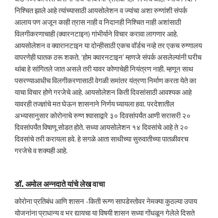
निश्चित झाले आहे त्यांच्यासाठी आयसोलेशन व ज्यांचा अशा रुग्णांशी संपर्क
आलाय पण अजून काही त्रास नाही व निदानही निश्चित नाही अशांसाठी
विलगीकरणाचाही (क्वारनटाइन) गांभीर्याने विचार करावा लागणार आहे.
आयसोलेशन व क्वारानटाइन या दोन्हीसाठी एकच वॉर्डच नव्हे तर एकच रुग्णालय
वापरणेही घातक ठरू शकते. ‘होम क्वारनटाइन’ म्हणजे संपर्क असलेल्यांनी घरीच
थांबा हे सांगितले जात असले तरी यावर कोणाचेही नियंत्रण नाही. म्हणून साथ
पसरण्याआधीच विलगीकरणासाठी वेगळी समांतर यंत्रणा निर्माण करता येते का
याचा विचार होणे गरजेचे आहे. आयसोलेशन किती दिवसांसाठी आवश्यक आहे
यावरही तज्ज्ञांचे मत घेऊन शासनाने निर्णय घ्यायला हवा. परदेशातील
अभ्यासानुसार कोरोनाचे रुग्ण श्वासाद्वारे ३० दिवसांपर्यंत आणी सरासरी २०
दिवसांपर्यंत विषाणू सोडत होते. सध्या आयसोलेशन १४ दिवसांचे आहे ते २०
दिवसांचे तरी करायला हवे. हे सगळे आता साथीच्या सुरुवातीच्या पातळीवरच
गरजेचे व शक्यही आहे.
डॉ. अमोल अन्नदाते यांचे लेख
वाचा
कोरोना प्रतिबंध आणि शासन -किती रूग्ण सापडेस्तोवर नेमक्या कुठल्या उपाय
योजनांना प्राधान्य व भर द्यायचा या विषयी शासन सध्या गोंधळून गेलेले दिसते