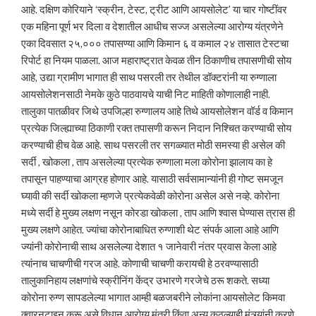
आहे. दक्षिण कोरियाने ‘स्क्रीन, टेस्ट, ट्रीट आणि आयसोलेट’ या चार गोष्टींवर
एक महिना पूर्ण भर दिला व देशातील आधीच सज्ज असलेल्या आरोग्य यंत्रणेने
एका दिवसात २५,००० तपासण्या आणि किमान ६ व कमाल २४ तासात टेस्टचा
रिपोर्ट हा नियम पाळला. आज महाराष्ट्रात केवळ तीन ठिकाणीच तपासणीची सोय
आहे, उद्या ग्रामीण भागात ही साथ पसरली तर तेथील डॉक्टरांनी या रुग्णाला
आयसोलेशनसाठी नेमके कुठे पाठवायचे याची निट माहिती कोणालाही नाही.
तालुका पातळीवर जिथे उपजिल्हा रुग्णालय आहे तिथे आयसोलेशन वॉर्ड व किमान
प्रत्येक जिल्ह्याच्या ठिकाणी रक्त तपासणी करून निदान निश्चित करण्याची सोय
करण्याची हीच वेळ आहे. साथ पसरली तर सगळ्यात मोठी समस्या ही असेल की
सर्दी , खोकला , ताप असलेल्या प्रत्येक रुग्णाला मला कोरोना झालाय का हे
तपासून पाहण्याचा आग्रह होणार आहे. यासाठी सर्वसामान्यांनी ही गोष्ट समजून
घ्यावी की सर्दी खोकला म्हणजे प्रत्येकवेळी कोरोना असेल असे नव्हे. कोरोना
मध्ये सर्दी हे मुख्य लक्षण नसून कोरडा खोकला , ताप आणि श्वास घेण्यास त्रास ही
मुख्य लक्षणे आहेत. ज्यांचा कोरोनाबाधित रुग्णाशी थेट संपर्क आला आहे आणि
ज्यांनी कोरोनाची साथ असलेल्या देशात १ जानेवारी नंतर प्रवास केला आहे
त्यांनाच चाचणीची गरज आहे. कोणाची चाचणी करायची हे ठरवण्यासाठी
तालुकानिहाय लक्षणांचे स्क्रीनिंग केंद्र उभारणे गरजेचे ठरू शकते. सध्या
कोरोना रुग्ण सापडलेल्या भागात आम्ही बळजबरीने लोकांना आयसोलेट किमवा
क्वारनटाइन करू असे विधान आरोग्य मंत्री किंवा अन्य कुठल्याही मंत्र्यांनी करणे