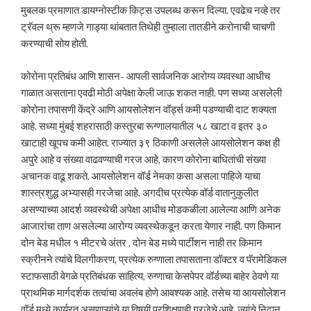
मुबलक प्रमाणात डायग्नोस्टीक किट्स उपलब्ध करून दिल्या. एवढेच नव्हे तर
ट्रॅवल थ्रू म्हणजे गाड्या थांबतात तिथेही तुम्हाला तातडीने करोनाची चाचणी
करण्याची सोय होती.
कोरोना प्रतिबंध आणि शासन- आपली सार्वजनिक आरोग्य व्यवस्था आधीच
गाळात असताना एवढी मोठी अपेक्षा केली जाऊ शकत नाही. पण सध्या असलेली
कोरोना तपासणी केंद्रे आणि आयसोलेशन वॉर्ड्स कमी पडण्याची दाट शक्यता
आहे. सध्या मुंबई शहरासाठी कस्तुरबा रूग्णालयातील ५८ खाटा व इतर ३०
खाटाही खूपच कमी आहेत. राज्यात ३९ ठिकाणी असलेले आयसोलेशन कक्ष ही
अपुरे आहे व संख्या वाढवण्याची गरज आहे, कारण कोरोना बाधितांची संख्या
अचानक वाढू शकते. आयसोलेशन वॉर्ड नेमका कसा असला पाहिजे याचा
शास्त्रशुद्ध अभ्यासही गरजेचा आहे. अगदीच प्रत्येक वॉर्ड वातानुकुलीत
असण्याच्या आदर्श व्यवस्थेची अपेक्षा आधीच मोडकळीला आलेल्या आणि अनेक
आजारांचा ताण असलेल्या आरोग्य व्यवस्थेकडून करता येणार नाही. पण किमान
दोन बेड मधील १ मीटरचे अंतर , दोन बेड मध्ये पार्टीशन नाही तर किमान
स्क्रीनने त्यांचे विलगीकरण, प्रत्येक रुग्णाला तपासताना डॉक्टर व पॅरामेडिकल
स्टाफसाठी वेगळे प्रतिबंधक साहित्य, रुग्णाचा केसपेपर वॉर्डच्या बाहेर ठेवणे या
प्राथमिक मार्गदर्शक तत्वांचा अवलंब होणे आवश्यक आहे. तसेच या आयसोलेशन
वॉर्ड मध्ये कार्यरत असणाऱ्यांचे या विषयी प्रशिक्षणही गरजेचे आहे. ज्यांचे निदान