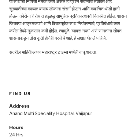
या साथीची निष्पत्ती नेमकी काय असेल हा प्रश्न सर्वांनाच सतावत आहे.
सुरुवातीच्या काळात बऱ्याच लोकांना संसर्ग होऊन आणि कदाचित थोडी हानी
होऊन कोरोना विरोधात हळूहळू सामुहिक प्रतिकारशक्ती विकसित होईल. शासन
जितक्या आक्रमकपणे आणि विचारपूर्वक साथ नियंत्रणाचे, प्रतिबंधाचे काम
करील तेवढे नुकसान कमी होईल. त्यामुळे, ‘घाबरू नका’ असे सांगताना सोबत
शासनाकडून ठोस कृती होणेही गरजेचे आहे, हे लक्षात घेतले पाहिजे.
सदरील माहिती आपण
महाराष्ट्र टाइम्स
मध्येही वाचू शकता.
FIND US
Address
Anand Multi Speciality Hospital, Vaijapur
Hours
24 Hrs