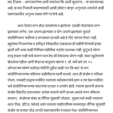
वाद टिळक – आगरकरांच्या आधी स्वातंत्र्य कि आधी सुधारणा – या वादासारखा
आहे. हा वाद निकाली काढण्यासाठी आम्ही डॉक्टर म्हणून अनुभवत असलेले काही
तळागाळातील अनुभव लक्षात घेणे गरजेचे आहे.
आज देशात लग्न होऊ घातलेल्या व झालेल्या एकाही जोडप्याला लग्न
झाल्यावर लगेच , एक अपत्य झाल्यावर व दोन अपत्ये झाल्यावर कुठले
संततिनियमन सर्वोत्तम व सगळ्यात प्रभावी आहे हे नीट सांगता येणार नाही.
बहुसंख्य निरक्षरांच्या व दारिद्र्य रेषेखालील एखाद्याला ही माहीती घेण्याची इच्छा
झाली तरी असा काही निश्चित माहीतीचा स्त्रोत उपलब्ध नाही. कुटुंब हे धोरण
ठरवू शकत नाही याचे कारण परत हेच की देशालाच धोरण नाही. यावर खुलेपणाने
बोललेला पहीला आणी शेवटचा मालुसरा म्हणजे र. धों. कर्वे खरे तर १५
ऑगस्टच्या घोषणे पाठोपाठ मोदींनी पुढील काही ‘मन कि बात’ चे भाग
संततिनियमनाच्या सविस्तर माहीतीवरच खर्ची घालावे. आज ही कंडोम व नलिका
रोधण, नसबंदी एवढ्या मर्यादित स्वरुपात सर्वसामान्यांचे ज्ञान व त्या पेक्षा मर्यादित
सर्व संततिनियमनाच्या साधनांचा प्रसार व उपयोग होतो. त्यातच खाजगी कंपन्या
कंडोम विक्रीत उतरल्यावर अलेक पदमसे यांनी प्रथम आपले पणन कौशल्य
वापरून, कंडोमचा संबंध हा लैंगिक सुखाशी जोडला . मुळात तसे काही नसताना
आज रीब्ड, डॉटेड, फ्लेवर्ड अशा फसव्या जाहीरातींच्या माध्यमातून लैंगिक सुखाशी
कंडोम चा फसवा जोड अगदी तळागळापर्यंत रुजवला गेला. संततिनियमनात