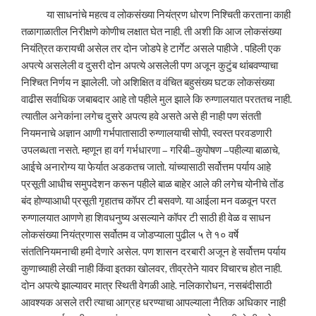
या साधनांचे महत्व व लोकसंख्या नियंत्रण धोरण निश्चिती करताना काही
तळागाळातील निरीक्षणे कोणीच लक्षात घेत नाही. ती अशी कि आज लोकसंख्या
नियंत्रित करायची असेल तर दोन जोडपे हे टार्गेट असले पाहीजे . पहिली एक
अपत्ये असलेली व दुसरी दोन अपत्ये असलेली पण अजून कुटुंब थांबवण्याचा
निश्चित निर्णय न झालेली. जो अशिक्षित व वंचित बहुसंख्य घटक लोकसंख्या
वाढीस सर्वाधिक जबाबदार आहे तो पहीले मुल झाले कि रुग्णालयात परततच नाही.
त्यातील अनेकांना लगेच दुसरे अपत्य हवे असते असे ही नाही पण संतती
नियमनाचे अज्ञान आणी गर्भपातासाठी रुग्णालयाची सोपी, स्वस्त परवडणारी
उपलब्धता नसते. म्हणून हा वर्ग गर्भधारणा – गरिबी–कुपोषण –पहील्या बाळाचे,
आईचे अनारोग्य या फेर्यात अडकतच जातो. यांच्यासाठी सर्वोत्तम पर्याय आहे
प्रसूती आधीच समुपदेशन करून पहीले बाळ बाहेर आले की लगेच योनीचे तोंड
बंद होण्याआधी प्रसूती गृहातच कॉपर टी बसवणे. या आईला मन वळवून परत
रुग्णालयात आणणे हा शिवधनुष्य असल्याने कॉपर टी साठी ही वेळ व साधन
लोकसंख्या नियंत्रणास सर्वोतम व जोडप्याला पुढील ५ ते १० वर्षे
संततिनियमनाची हमी देणारे असेल. पण शासन दरबारी अजून हे सर्वोत्तम पर्याय
कुणाच्याही लेखी नाही किंवा इतका खोलवर, तीव्रतेने यावर विचारच होत नाही.
दोन अपत्ये झाल्यावर मात्र स्थिती वेगळी आहे. नलिकारोधन, नसबंदीसाठी
आवश्यक असले तरी त्याचा आग्रह धरण्याचा आपल्याला नैतिक अधिकार नाही