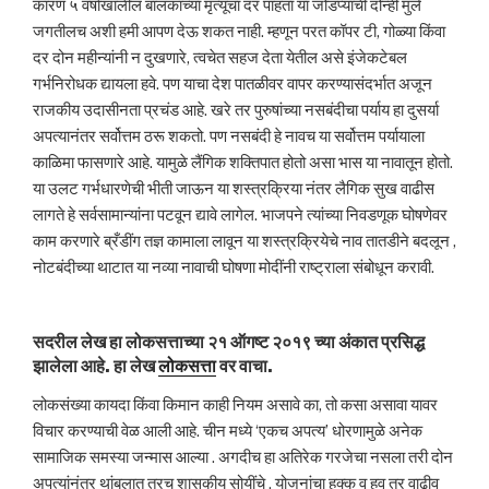
कारण ५ वर्षाखालील बालकांच्या मृत्यूचा दर पाहता या जोडप्याची दोन्ही मुले
जगतीलच अशी हमी आपण देऊ शकत नाही. म्हणून परत कॉपर टी, गोळ्या किंवा
दर दोन महीन्यांनी न दुखणारे, त्वचेत सहज देता येतील असे इंजेकटेबल
गर्भनिरोधक द्यायला हवे. पण याचा देश पातळीवर वापर करण्यासंदर्भात अजून
राजकीय उदासीनता प्रचंड आहे. खरे तर पुरुषांच्या नसबंदीचा पर्याय हा दुसर्या
अपत्यानंतर सर्वोत्तम ठरू शकतो. पण नसबंदी हे नावच या सर्वोत्तम पर्यायाला
काळिमा फासणारे आहे. यामुळे लैंगिक शक्तिपात होतो असा भास या नावातून होतो.
या उलट गर्भधारणेची भीती जाऊन या शस्त्रक्रिया नंतर लैगिक सुख वाढीस
लागते हे सर्वसामान्यांना पटवून द्यावे लागेल. भाजपने त्यांच्या निवडणूक घोषणेवर
काम करणारे ब्रँडींग तज्ञ कामाला लावून या शस्त्रक्रियेचे नाव तातडीने बदलून ,
नोटबंदीच्या थाटात या नव्या नावाची घोषणा मोदींनी राष्ट्राला संबोधून करावी.
सदरील लेख हा लोकसत्ताच्या २१ ऑगष्ट २०१९ च्या अंकात प्रसिद्ध
झालेला आहे. हा लेख
लोकसत्ता
वर वाचा.
लोकसंख्या कायदा किंवा किमान काही नियम असावे का, तो कसा असावा यावर
विचार करण्याची वेळ आली आहे. चीन मध्ये ‘एकच अपत्य’ धोरणामुळे अनेक
सामाजिक समस्या जन्मास आल्या . अगदीच हा अतिरेक गरजेचा नसला तरी दोन
अपत्यांनंतर थांबलात तरच शासकीय सोयींचे , योजनांचा हक्क व हव तर वाढीव