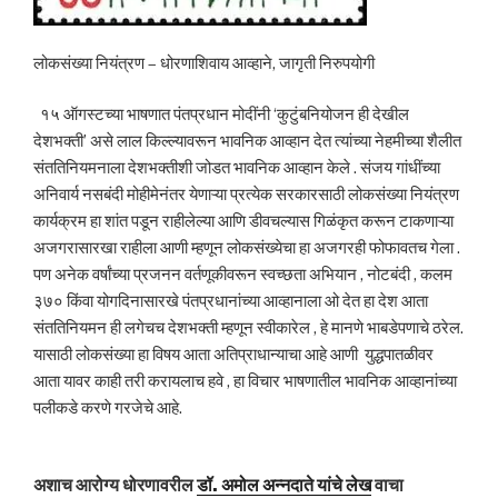
लोकसंख्या नियंत्रण – धोरणाशिवाय आव्हाने, जागृती निरुपयोगी
१५ ऑगस्टच्या भाषणात पंतप्रधान मोदींनी ‘कुटुंबनियोजन ही देखील
देशभक्ती’ असे लाल किल्ल्यावरून भावनिक आव्हान देत त्यांच्या नेहमीच्या शैलीत
संततिनियमनाला देशभक्तीशी जोडत भावनिक आव्हान केले . संजय गांधींच्या
अनिवार्य नसबंदी मोहीमेनंतर येणाऱ्या प्रत्येक सरकारसाठी लोकसंख्या नियंत्रण
कार्यक्रम हा शांत पडून राहीलेल्या आणि डीवचल्यास गिळंकृत करून टाकणाऱ्या
अजगरासारखा राहीला आणी म्हणून लोकसंख्येचा हा अजगरही फोफावतच गेला .
पण अनेक वर्षांच्या प्रजनन वर्तणूकीवरून स्वच्छता अभियान , नोटबंदी , कलम
३७० किंवा योगदिनासारखे पंतप्रधानांच्या आव्हानाला ओ देत हा देश आता
संततिनियमन ही लगेचच देशभक्ती म्हणून स्वीकारेल , हे मानणे भाबडेपणाचे ठरेल.
यासाठी लोकसंख्या हा विषय आता अतिप्राधान्याचा आहे आणी युद्धपातळीवर
आता यावर काही तरी करायलाच हवे , हा विचार भाषणातील भावनिक आव्हानांच्या
पलीकडे करणे गरजेचे आहे.
अशाच आरोग्य धोरणावरील
डॉ. अमोल अन्नदाते यांचे लेख
वाचा