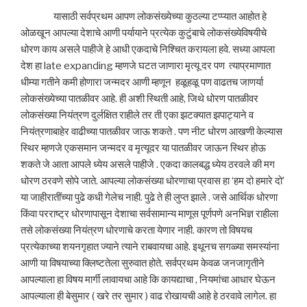
यासाठी सर्वप्रथम आपण लोकसंख्येच्या कुठल्या टप्प्यात आहोत हे
ओळखून आपल्या देशाचे आणी पर्यायाने प्रत्येक कुटुंबाचे लोकसंख्येविषयीचे
धोरण काय असले पाहीजे हे आधी एकदाचे निश्चित करायला हवे. सध्या आपला
देश हा late expanding म्हणजे घटत जाणारा मृत्यू दर पण त्याप्रमाणात
धीम्या गतीने कमी होणारा जन्मदर आणी म्हणून हळूहळू पण वाढतच जाणर्या
लोकसंख्येच्या पातळीवर आहे. ही अशी स्थिती आहे, जिथे धोरण पातळीवर
लोकसंख्या नियंत्रण दुर्लक्षित राहीले तर ती एका झटक्यात झपाट्याने व
नियंत्रणाबाहेर वाढीच्या पातळीवर जाऊ शकते . पण नीट धोरण आखणी केल्यास
स्थिर म्हणजे एकसमान जन्मदर व मृत्यूदर या पातळीवर जाऊन स्थिर होऊ
शकते जे आता आपले ध्येय असले पाहीजे . एकदा कालबद्ध ध्येय ठरवले की मग
धोरण ठरवणे सोपे जाते. आपल्या लोकसंख्या धोरणाचा प्रवास हा ‘हम दो हमारे दो’
या जाहीरातींच्या पुढे कधी गेलेच नाही. पुढे ते ही लुप्त झाले . जसे आर्थिक धोरणा
किंवा परराष्ट्र धोरणापासून देशाचा सर्वसामान्य माणूस पूर्णपणे अनभिज्ञ राहीला
तसे लोकसंख्या नियंत्रण धोरणाचे करता येणार नाही. कारण तो विषयच
प्रत्येकाच्या शयनगृहात ज्याने त्याने राबवायचा आहे. इथूनच सगळ्या समस्यांना
आणी या विषयाच्या क्लिष्टतेला सुरुवात होते. सर्वप्रथम केवळ जनजागृतीने
आपल्याला हा विषय मार्गी लावायचा आहे कि कायद्याचा , नियमांचा आधार घेऊन
आपल्याला ही बेसुमार ( खरे तर सुमार ) वाढ रोखायची आहे हे ठरवावे लागेल. हा