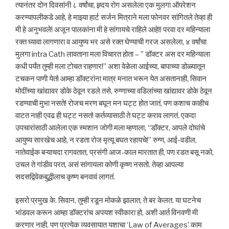
त्यानंतर दोन दिवसांनी ८ वर्षांचा, ह्र्दय रोग असलेला एक मुलगा ऑपरेशन
करण्यापलीकडे आहे, हे माझ्या हार्ट सर्जन मित्राने मला फोनवर सांगितले तेव्हा ही
मी हे अनुभवले! अजून पालकांना मी हे सांगायचे राहिले आहे!! परवा दर महिन्याला
रक्त घ्यावा लागणारा व आयुष्य भर असे रक्त घेण्याची गरज असलेला, ४ वर्षांचा
मुलगा intra Cath लावताना मला विचारत होता – ” डॉक्टर अस दर महिन्याला
कधी पर्यंत तुम्ही मला टोचत राहणार!” अशा वेळेला आईच्या, बापाच्या डोळ्यातून
टचकन पाणी येतं! आम्हा डॉक्टरांना मात्र मनात भरून येत असतानाही, सिवान
मोदींच्या खांद्यावर डोके ठेवून रडले तसे, रुग्णाच्या वडिलांच्या खांद्यावर डोके ठेवून
रडण्याची मुभा नसते! रोजच मरण बघून मन घट्ट होत जातं, पण कशाच काहीच
वाटत नाही एवढ ही घट्ट नसतं! कर्तव्यासाठी ते घट्ट कराव लागतं. एकदा
उपचारांसाठी आलेला एक स्मशान जोगी मला म्हणाला, “डॉक्टर, आपले दोघांचे
आयुष्य सारखेच आहे, न रडता रोज मृत्यू बघत रहायचे!” रुग्ण, आई-वडील,
नातेवाईक बऱ्याचदा रागवतात, प्रसंगी आज-काल मारतात ही, पण रडत बसू नको,
उचल ते गांडीव परत, असं सांगायला कोणी कृष्ण नसतो. तेव्हा आपल्या
सदसद्विवेकबुद्धीलाच कृष्ण बनवावं लागतं.
इसरो प्रमुख के. सिवान, तुम्ही रडून मोकळे झालात, ते बर केलत. या घटनेच
भांडवल करून आम्हा डॉक्टरांच अपयश स्वीकारा हो, अशी आर्त विनवणी मी
करणार नाही. पण प्रत्येक व्यवसायात यशाचा ‘Law of Averages’ काम