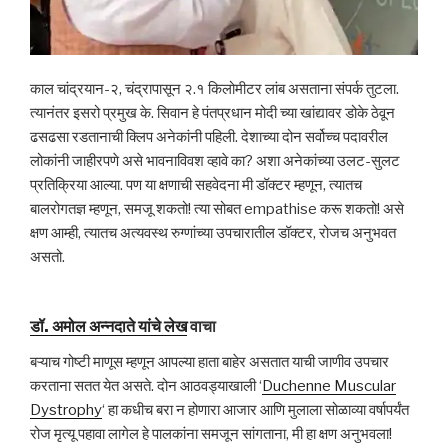
काल चांद्रयान-२, चंद्रापासून २.१ किलोमीटर लांब असताना संपर्क तुटला.
त्यानंतर इसरो प्रमुख के. सिवान हे पंतप्रधान मोदी च्या खांद्यावर डोके ठेवून
ढसढसा रडतानाची क्लिप अनेकांनी पहिली. देशाच्या दोन सर्वोच्च पदावरील
लोकांनी जाहीरपणे असे भावनाविवश व्हावे का? अशा अनेकांच्या उलट-सुलट
प्रतिक्रिया आल्या. पण या क्षणाची सहवेदना मी डॉक्टर म्हणून, त्यातच
बालरोगतज्ञ म्हणून, समजू शकतो! त्या सोबत empathise करू शकतो! असे
क्षण आम्ही, त्यातच अत्यवस्थ रुग्णांच्या उपचारातील डॉक्टर, रोजच अनुभवत
असतो.
डॉ. अमोल अन्नदाते यांचे लेख
वाचा
बऱ्याच गोष्टी माणूस म्हणून आपल्या हाता बाहेर असतात याची जाणीव उपचार
करताना सतत येत असते. दोन आठवड्याखाली ‘
Duchenne Muscular
Dystrophy
‘ हा कधीच बरा न होणारा आजार आणि मुलाला सोळाव्या वर्षापर्यंत
रोज मृत्यू पहावा लागेल हे पालकांना समजून सांगताना, मी हा क्षण अनुभवला!