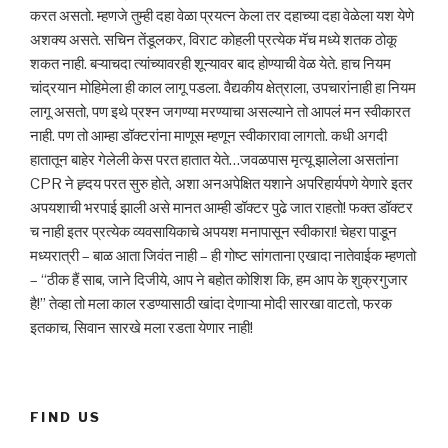
करत असतो. म्हणजे तुम्ही दहा वेळा प्रयत्न केला तर दहाच्या दहा वेळेला यश येणे
अशक्य असते. सचिन तेंडूलकर, विराट कोहली प्रत्येक मॅच मध्ये शतक ठोकू
शकत नाही. बऱ्याचदा त्यांच्यावरही शून्यावर बाद होण्याची वेळ येते. हाच नियम
चांद्रयान मोहिमेला ही काल लागू पडला. वैद्यकीय क्षेत्राला, उपचारांनाही हा नियम
लागू असतो, पण इथे प्रश्न जगण्या मरण्याचा असल्याने तो आपलं मन स्वीकारत
नाही. पण तो आम्हा डॉक्टरांना माणूस म्हणून स्वीकारावा लागतो. कधी अगदी
हातातून बाहेर गेलेली केस परत हातात येते…जवळपास मृत्यू झालेला असतांना
CPR ने ह्र्दय परत सुरु होते, अशा अनअपेक्षित यशाने अपरिहार्यपणे येणारे इतर
अपयशाची भरपाई झाली असे मानत आम्ही डॉक्टर पुढे जात राहतो! फक्त डॉक्टर
च नाही इतर प्रत्येक व्यवसायिकाचे अपयश मनापासून स्वीकारा! चेहरा पाडून
मध्यरात्री – बाळ आता जिवंत नाही – ही गोष्ट सांगताना एखादा नातेवाईक म्हणतो
– “ठीक हैं साब, जाने दिजीये, आप ने बहोत कोशिश कि, हम आप के शुक्रगुजार
है!” तेव्हा तो मला काल रडण्यासाठी खांदा देणाऱ्या मोदी सारखा वाटतो, फरक
इतकाच, सिवान सारखे मला रडता येणार नाही!
FIND US