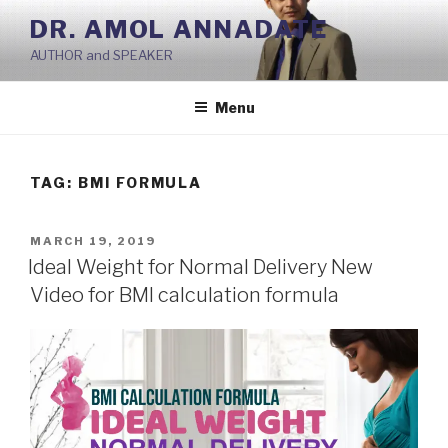
Skip
DR. AMOL ANNADATE
to
AUTHOR and SPEAKER
content
Menu
TAG:
BMI FORMULA
POSTED
MARCH 19, 2019
ON
Ideal Weight for Normal Delivery New
Video for BMI calculation formula