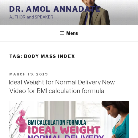
Skip
DR. AMOL ANNADATE
to
AUTHOR and SPEAKER
content
Menu
TAG:
BODY MASS INDEX
POSTED
MARCH 19, 2019
ON
Ideal Weight for Normal Delivery New
Video for BMI calculation formula