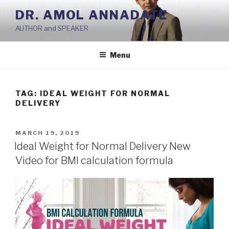
Skip
DR. AMOL ANNADATE
to
AUTHOR and SPEAKER
content
Menu
TAG:
IDEAL WEIGHT FOR NORMAL
DELIVERY
POSTED
MARCH 19, 2019
ON
Ideal Weight for Normal Delivery New
Video for BMI calculation formula