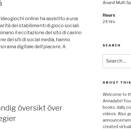
à
Anand Multi Spe
Hours
 videogiochi online ha assistito a una
24 Hrs
tà dei stabilimenti di gioco sociali.
ano il eccitazione del sito di casino
 dei siti di social media, hanno
SEARCH
norama digitale dell’piacere. A
Search
for:
ABOUT THIS
Welcome to the
Annadate! You 
ndig översikt över
books, daily 
videos. Also g
egier
announcements!
created virtua