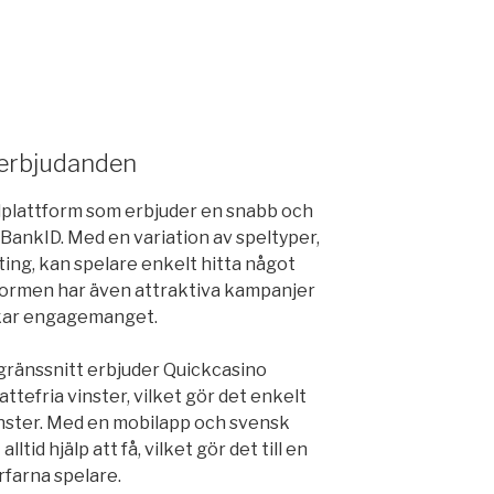
 erbjudanden
lplattform som erbjuder en snabb och
ankID. Med en variation av speltyper,
ting, kan spelare enkelt hitta något
formen har även attraktiva kampanjer
ökar engagemanget.
gränssnitt erbjuder Quickcasino
ttefria vinster, vilket gör det enkelt
vinster. Med en mobilapp och svensk
lltid hjälp att få, vilket gör det till en
rfarna spelare.