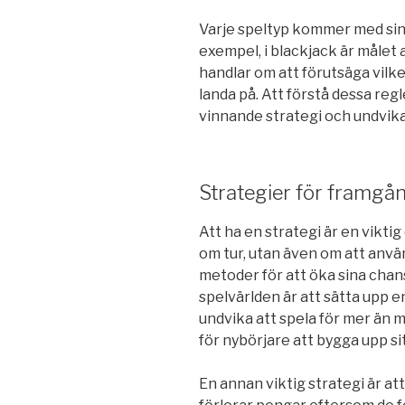
Varje speltyp kommer med sina
exempel, i blackjack är målet 
handlar om att förutsäga vilk
landa på. Att förstå dessa reg
vinnande strategi och undvika
Strategier för framgå
Att ha en strategi är en viktig
om tur, utan även om att anv
metoder för att öka sina chans
spelvärlden är att sätta upp en 
undvika att spela för mer än 
för nybörjare att bygga upp si
En annan viktig strategi är at