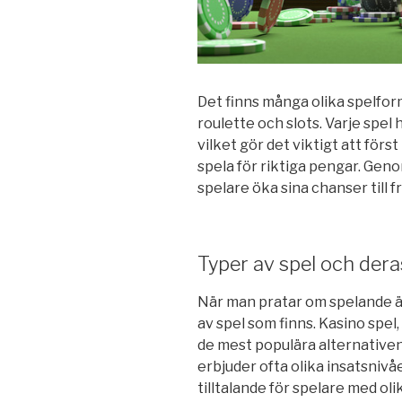
Det finns många olika spelform
roulette och slots. Varje spel 
vilket gör det viktigt att för
spela för riktiga pengar. Gen
spelare öka sina chanser till 
Typer av spel och dera
När man pratar om spelande är
av spel som finns. Kasino spel
de mest populära alternativen
erbjuder ofta olika insatsnivå
tilltalande för spelare med oli