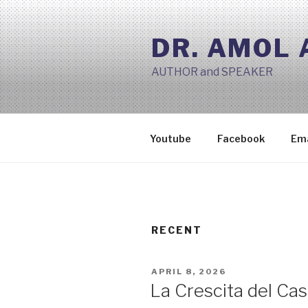
Skip
to
DR. AMOL
content
AUTHOR and SPEAKER
Youtube
Facebook
Ema
RECENT
POSTED
APRIL 8, 2026
ON
La Crescita del Cas