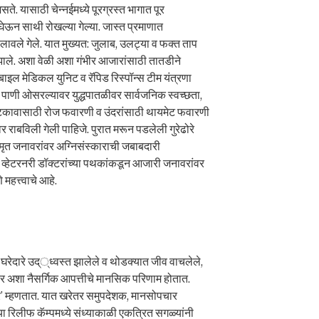
 यासाठी चेन्नईमध्ये पूरग्रस्त भागात पूर
ेऊन साथी रोखल्या गेल्या. जास्त प्रमाणात
ावले गेले. यात मुख्यत: जुलाब, उलट्या व फक्त ताप
 झाले. अशा वेळी अशा गंभीर आजारांसाठी तातडीने
बाइल मेडिकल युनिट व रॅपिड रिस्पॉन्स टीम यंत्रणा
पाणी ओसरल्यावर युद्धपातळीवर सार्वजनिक स्वच्छता,
ा अटकावासाठी रोज फवारणी व उंदरांसाठी थायमेट फवारणी
वर राबविली गेली पाहिजे. पुरात मरून पडलेली गुरेढोरे
ी मृत जनावरांवर अग्निसंस्काराची जबाबदारी
व्हेटरनरी डॉक्टरांच्या पथकांकडून आजारी जनावरांवर
हत्त्वाचे आहे.
ेच घरेदारे उद््ध्वस्त झालेले व थोडक्यात जीव वाचलेले,
ांवर अशा नैसर्गिक आपत्तीचे मानसिक परिणाम होतात.
डर’ म्हणतात. यात खरेतर समुपदेशक, मानसोपचार
्या रिलीफ कॅम्पमध्ये संध्याकाळी एकत्रित सगळ्यांनी