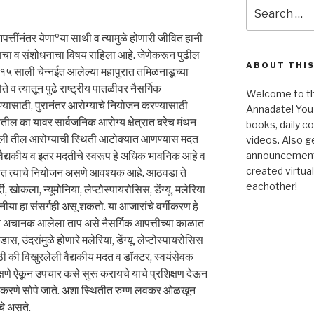
Search
for:
त्तींनंतर येणाºया साथी व त्यामुळे होणारी जीवित हानी
साचा व संशोधनाचा विषय राहिला आहे. जेणेकरून पुढील
ABOUT THIS
 २०१५ साली चेन्नईत आलेल्या महापुरात तमिळनाडूच्या
े व त्यातून पुढे राष्ट्रीय पातळीवर नैसर्गिक
Welcome to the
्यासाठी, पुरानंतर आरोग्याचे नियोजन करण्यासाठी
Annadate! You 
 येतील का यावर सार्वजनिक आरोग्य क्षेत्रात बरेच मंथन
books, daily 
ांगली तील आरोग्याची स्थिती आटोक्यात आणण्यास मदत
videos. Also g
वैद्यकीय व इतर मदतीचे स्वरूप हे अधिक भावनिक आहे व
announcements!
created virtua
तीत त्याचे नियोजन असणे आवश्यक आहे. आठवडा ते
eachother!
दी, खोकला, न्यूमोनिया, लेप्टोस्पायरोसिस, डेंग्यू, मलेरिया
ीया हा संसर्गही असू शकतो. या आजारांचे वर्गीकरण हे
 अचानक आलेला ताप असे नैसर्गिक आपत्तीच्या काळात
स, उंदरांमुळे होणारे मलेरिया, डेंग्यू, लेप्टोस्पायरोसिस
ाठी की विखुरलेली वैद्यकीय मदत व डॉक्टर, स्वयंसेवक
्षणे ऐकून उपचार कसे सुरू करायचे याचे प्रशिक्षण देऊन
र करणे सोपे जाते. अशा स्थितीत रुग्ण लवकर ओळखून
चे असते.