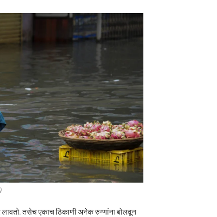
)
 लावतो. तसेच एकाच ठिकाणी अनेक रुग्णांना बोलवून