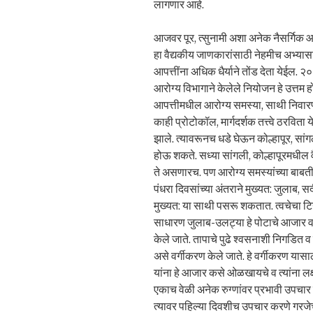
लागणार आहे.
आजवर पूर, त्सुनामी अशा अनेक नैसर्गिक आप
हा वैद्यकीय जाणकारांसाठी नेहमीच अभ्या
आपत्तींना अधिक धैर्याने तोंड देता येईल.
आरोग्य विभागाने केलेले नियोजन हे उत्तम होत
आपत्तीमधील आरोग्य समस्या, साथी निवारण
काही प्रोटोकॉल, मार्गदर्शक तत्त्वे ठरविता
झाले. त्यावरूनच धडे घेऊन कोल्हापूर, स
होऊ शकते. सध्या सांगली, कोल्हापूरमधील 
ते असणारच. पण आरोग्य समस्यांच्या बाब
पंधरा दिवसांच्या अंतराने मुख्यत: जुलाब, सर्
मुख्यत: या साथी पसरू शकतात. त्वचेचा टिन
साधारण जुलाब-उलट्या हे पोटाचे आजार व
केले जाते. तापाचे पुढे श्वसनाशी निगडित व डा
असे वर्गीकरण केले जाते. हे वर्गीकरण यास
यांना हे आजार कसे ओळखायचे व त्यांना लक
एकाच वेळी अनेक रुग्णांवर प्रभावी उपचा
त्यावर पहिल्या दिवशीच उपचार करणे गरजे