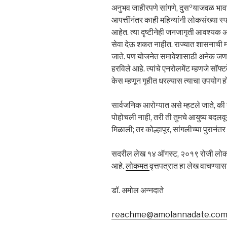
अनुभव जाहीरपणे सांगणे, दुसºयाजवळ भावन
आपत्तींनंतर काही महिन्यांनी लोकसंख्या स
आहेत. त्या दृष्टीनेही जनजागृती आवश्यक अस
सेवा देऊ शकत नाहीत. राज्यात शासनाची म
जाते. पण योजनेत समावेशासाठी अनेक जणांचे
हरविले आहे. त्यांचे एनरोलमेंट म्हणजे सॉ
केस म्हणून गृहीत धरल्यास त्याचा उपयोग 
सार्वजनिक आरोग्यात असे म्हटले जाते, की
पोहोचली नाही, तरी ती तुमचे आयुष्य बदल
मिळाली; तर कोल्हापूर, सांगलीच्या पुरान
सदरील लेख १४ ऑगस्ट, २०१९ रोजी लोकमत
आहे.
लोकमत
वृत्तपत्रात हा लेख वाचण्या
डॉ. अमोल अन्नदाते
reachme@amolannadate.co