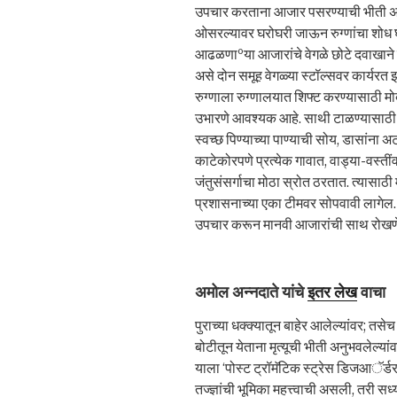
उपचार करताना आजार पसरण्याची भीती असते.
ओसरल्यावर घरोघरी जाऊन रुग्णांचा शोध घ
आढळणाºया आजारांचे वेगळे छोटे दवाखाने ल
असे दोन समूह वेगळ्या स्टॉल्सवर कार्यरत
रुग्णाला रुग्णालयात शिफ्ट करण्यासाठी मो
उभारणे आवश्यक आहे. साथी टाळण्यासाठी 
स्वच्छ पिण्याच्या पाण्याची सोय, डासांन
काटेकोरपणे प्रत्येक गावात, वाड्या-वस्तीं
जंतुसंसर्गाचा मोठा स्रोत ठरतात. त्यासाठ
प्रशासनाच्या एका टीमवर सोपवावी लागेल. 
उपचार करून मानवी आजारांची साथ रोखणे म
अमोल अन्नदाते यांचे
इतर लेख
वाचा
पुराच्या धक्क्यातून बाहेर आलेल्यांवर; तस
बोटीतून येताना मृत्यूची भीती अनुभवलेल्य
याला ‘पोस्ट ट्रॉमॅटिक स्ट्रेस डिजआॅर्
तज्ज्ञांची भूमिका महत्त्वाची असली, तरी सध