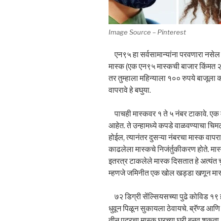
Image Source – Pinterest
एन९५ हा सर्वसामान्यांना परवणारा नसेल 
मास्क (एक एन९५ मास्कची बाजार किंमत २
तर तुम्हाला महिन्याला १०० रुपये बाजूल
वापरावे हे बघुया.
पाचही मास्कवर १ ते ५ नंबर टाकावे. एक 
आहेत. ते उन्हामध्ये कपडे वाळवण्याचा चिम
होईल, त्यानंतर दुसऱ्या नंबरचा मास्क वाप
काढलेला मास्कचे निजंर्तुकीकरण होते. मास्
इतरत्र टाकलेले मास्क दिसतात हे अत्यंत चु
म्हणजे जमिनीत एक खोल खड्डा खणून मास्
७२ डिग्री सेंल्सियसच्या पुढे कोविड १९ ह
धुवून पिळून सुकायला ठेवायचे. ब्रॅण्ड 
तीन पदरचा मास्क घरच्या घरी बनवू शकता. 