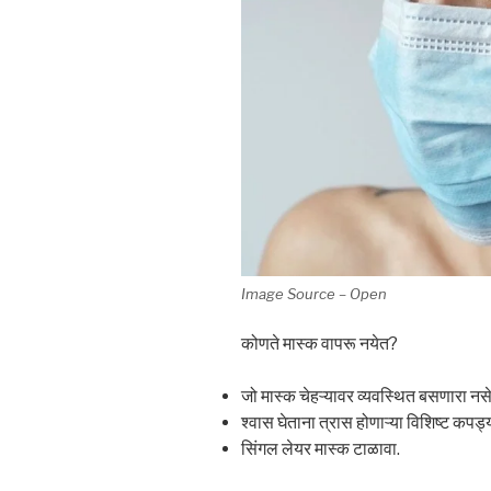
Image Source – Open
कोणते मास्क वापरू नयेत?
जो मास्क चेहऱ्यावर व्यवस्थित बसणारा नस
श्वास घेताना त्रास होणाऱ्या विशिष्ट कपड
सिंगल लेयर मास्क टाळावा.