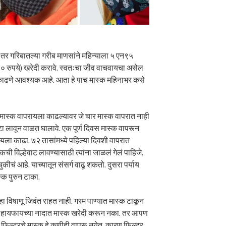
तर गरिबातल्या गरीब माणसांने महिन्याला ५ एन९५
० रुपये) खरेदी करावे. स्वतःचा जीव वाचवायचा असेल
ा काढणे आवश्यक आहे. आता हे पाच मास्क महिनाभर कसे
मास्क वापरायला काढल्यावर जे चार मास्क वापरात नाही
टा लावून वाळत घालावे. एक पूर्ण दिवस मास्क वापरून
रायला काढा. ७२ तासांमध्ये पहिल्या दिवशी वापरात
कची विल्हेवाट लावण्यासाठी त्यांना जाळलं गेलं पाहिजे.
कीचं आहे. याच्यातून संसर्ग वाढू शकतो. दुसरा पर्याय
क पुरुन टाका.
ा विषाणू जिवंत राहत नाही. गरम पाण्यात मास्क टाकून
आणि हायफायच्या नादात मास्क खरेदी करून नका. तर आपण
फिल्टरचे मास्क हे कुणीही वापरू नयेत. कारण फिल्टर