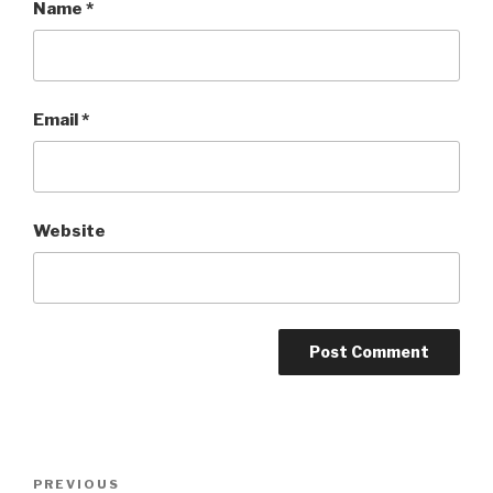
Name
*
Email
*
Website
Post
Previous
PREVIOUS