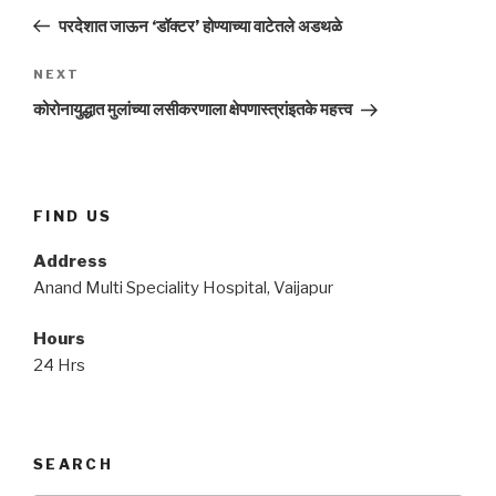
navigation
Post
परदेशात जाऊन ‘डॉक्टर’ होण्याच्या वाटेतले अडथळे
Next
NEXT
Post
कोरोनायुद्धात मुलांच्या लसीकरणाला क्षेपणास्त्रांइतके महत्त्व
FIND US
Address
Anand Multi Speciality Hospital, Vaijapur
Hours
24 Hrs
SEARCH