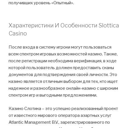
получивших уровень «Опытный».
Характеристики И Особенности Slottica
Casino
После входа в систему игроки могут пользоваться
всем спектром игровых возможностей казино. Также,
после регистрации необходима верификация, в ходе
которой пользователь должен предоставить сканы
документов для подтверждения своей личности. Это
казино является отличным выбором для тех, кто ищет
надежное и разнообразное онлайн-казино с широким
спектром игр и выгодными предложениями.
Казино Слотика – это успешно реализованный проект
от известного мирового оператора азартных услуг
Atlantic Management B.V., зарегистрированного по