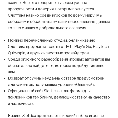
казино. Все это говорит о высоком уровне
прозрачности и доверия, которым пользуется
Слоттика казино среди игроков по всему миру. Мы
собираем и обрабатываем ваши персональные данные
только с вашего добровольного согласия.
Помимо перечисленных студий, онлайн казино
Слоттика предлагает слоты от EGT, Play’n Go, Playtech,
Quickspin, и других известных провайдеров.
Среди огромного разнообразия игровых автоматов вы
обязательно найдете те, которые подойдут именно
вам.
Возврат от суммы неудачных ставок предусмотрен
для клиентов, получивших уровень «Опытный».
Официальный сайт Slottica – платформа для
поклонников гемблинга, делающих ставку на качество
и надежность.
Казино Slottica предлагает широкий выбор игровых