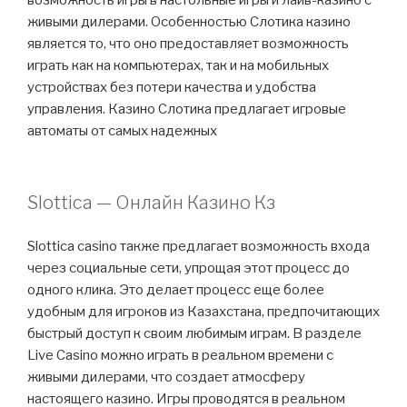
возможность игры в настольные игры и лайв-казино с
живыми дилерами. Особенностью Слотика казино
является то, что оно предоставляет возможность
играть как на компьютерах, так и на мобильных
устройствах без потери качества и удобства
управления. Казино Слотика предлагает игровые
автоматы от самых надежных
Slottica — Онлайн Казино Кз
Slottica casino также предлагает возможность входа
через социальные сети, упрощая этот процесс до
одного клика. Это делает процесс еще более
удобным для игроков из Казахстана, предпочитающих
быстрый доступ к своим любимым играм. В разделе
Live Casino можно играть в реальном времени с
живыми дилерами, что создает атмосферу
настоящего казино. Игры проводятся в реальном