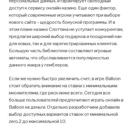
персональных данных, и гарантирует свободный
доступ к сервису онлайн казино. Еще один фактор,
который современные игроки учитывают при выборе
нового сайта – щедрость бонусной программы. И в
этом плане казино Слоттика не уступает конкурентам,
предлагая широкий выбор подарков и поощрений как
для новых, так и для зарегистрированных клиентов.
Большую часть библиотеки составляют игровые
автоматы, что обуславливается популярностью
данного жанра у гемблеров.
Если же нужно быстро увеличить счет, в игре Balloon
стоит обратить внимание на ставки с минимальными
множителями, где риск ниже всего. Сегодня все
больше пользователей предпочитают играть онлайн в
Balloon на деньги. Отдельно разработчики добавили
выбор доступных вариантов ставок от минимальной
zero,2 до максимальной 10.