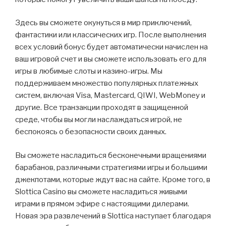
Здесь вы сможете окунуться в мир приключений,
фантастики или классических игр. После выполнения
всех условий бонус будет автоматически начислен на
ваш игровой счет и вы сможете использовать его для
игры в любимые слоты и казино-игры. Мы
поддерживаем множество популярных платежных
систем, включая Visa, Mastercard, QIWI, WebMoney и
другие. Все транзакции проходят в защищенной
среде, чтобы вы могли наслаждаться игрой, не
беспокоясь о безопасности своих данных.
Вы сможете насладиться бесконечными вращениями
барабанов, различными стратегиями игры и большими
джекпотами, которые ждут вас на сайте. Кроме того, в
Slottica Casino вы сможете насладиться живыми
играми в прямом эфире с настоящими дилерами.
Новая эра развлечений в Slottica наступает благодаря