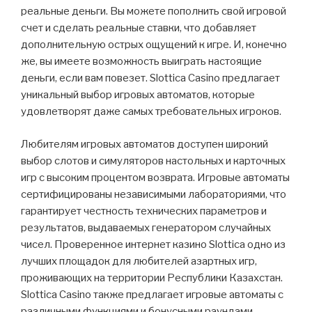
реальные деньги. Вы можете пополнить свой игровой
счет и сделать реальные ставки, что добавляет
дополнительную острых ощущений к игре. И, конечно
же, вы имеете возможность выиграть настоящие
деньги, если вам повезет. Slottica Casino предлагает
уникальный выбор игровых автоматов, которые
удовлетворят даже самых требовательных игроков.
Любителям игровых автоматов доступен широкий
выбор слотов и симуляторов настольных и карточных
игр с высоким процентом возврата. Игровые автоматы
сертифицированы независимыми лабораториями, что
гарантирует честность технических параметров и
результатов, выдаваемых генератором случайных
чисел. Проверенное интернет казино Slottica одно из
лучших площадок для любителей азартных игр,
проживающих на территории Республики Казахстан.
Slottica Casino также предлагает игровые автоматы с
различными функциями и бонусными раундами,