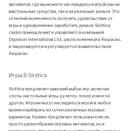
автоматов, где вы можете наслаждаться игрой как на
виртуальные средства, так и на реальные деньги. Это
отличная возможность получить удовольствие от
игры и одновременно заработать деньги. Slottica
casino принадлежит и управляется компанией
Digivison International Ltd., расположенной в Кюрасао,
и лицензируется и регулируется правительством
Кюрасао.
Игры В Slottica
Slottica предлагает широкий выбор игр, включая
слоты, настольные игры, рулетку, покер и многое
другое. Игроки могут насладиться игрой в любое
время и выбирать из сотен различных игровых
вариантов. Казино предлагает пользователю не
просто разнообразие игровых автоматов, но и