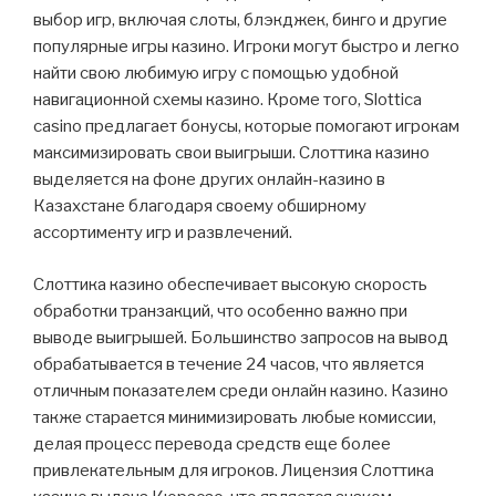
выбор игр, включая слоты, блэкджек, бинго и другие
популярные игры казино. Игроки могут быстро и легко
найти свою любимую игру с помощью удобной
навигационной схемы казино. Кроме того, Slottica
casino предлагает бонусы, которые помогают игрокам
максимизировать свои выигрыши. Слоттика казино
выделяется на фоне других онлайн-казино в
Казахстане благодаря своему обширному
ассортименту игр и развлечений.
Слоттика казино обеспечивает высокую скорость
обработки транзакций, что особенно важно при
выводе выигрышей. Большинство запросов на вывод
обрабатывается в течение 24 часов, что является
отличным показателем среди онлайн казино. Казино
также старается минимизировать любые комиссии,
делая процесс перевода средств еще более
привлекательным для игроков. Лицензия Слоттика