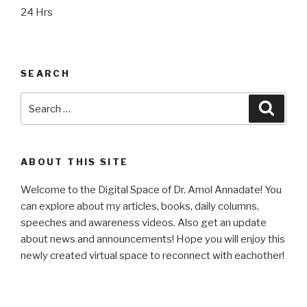
24 Hrs
SEARCH
Search
Searc
for:
ABOUT THIS SITE
Welcome to the Digital Space of Dr. Amol Annadate! You
can explore about my articles, books, daily columns,
speeches and awareness videos. Also get an update
about news and announcements! Hope you will enjoy this
newly created virtual space to reconnect with eachother!