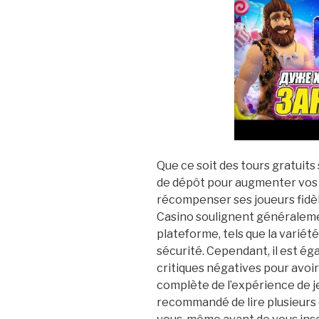
Que ce soit des tours gratuits
de dépôt pour augmenter vos 
récompenser ses joueurs fidèle
Casino soulignent généralemen
plateforme, tels que la variété 
sécurité. Cependant, il est é
critiques négatives pour avoi
complète de l’expérience de je
recommandé de lire plusieurs c