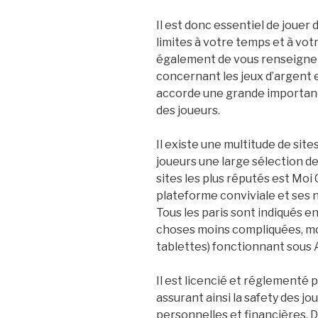
Il est donc essentiel de jouer
limites à votre temps et à vot
également de vous renseigner 
concernant les jeux d’argent e
accorde une grande importance 
des joueurs.
Il existe une multitude de site
joueurs une large sélection de 
sites les plus réputés est Moi
plateforme conviviale et ses
Tous les paris sont indiqués e
choses moins compliquées, moi
tablettes) fonctionnant sous 
Il est licencié et réglementé 
assurant ainsi la safety des jo
personnelles et financières. De