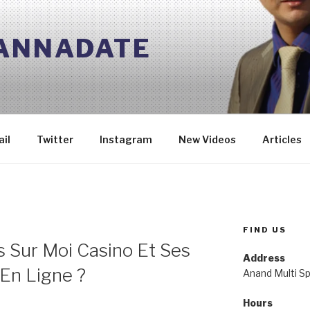
 ANNADATE
il
Twitter
Instagram
New Videos
Articles
FIND US
s Sur Moi Casino Et Ses
Address
En Ligne ?
Anand Multi Spe
Hours