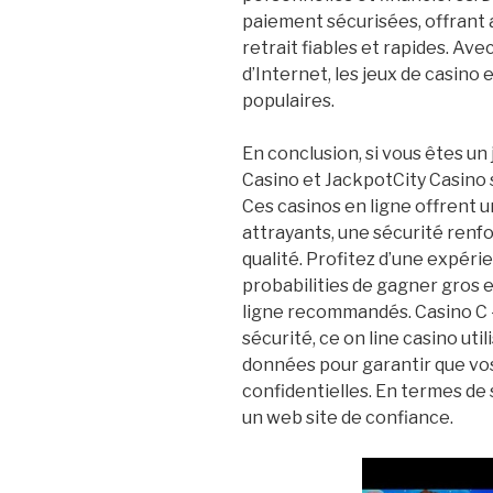
paiement sécurisées, offrant 
retrait fiables et rapides. Ave
d’Internet, les jeux de casino 
populaires.
En conclusion, si vous êtes un
Casino et JackpotCity Casino 
Ces casinos en ligne offrent u
attrayants, une sécurité renf
qualité. Profitez d’une expéri
probabilities de gagner gros e
ligne recommandés. Casino C –
sécurité, ce on line casino uti
données pour garantir que vo
confidentielles. En termes de s
un web site de confiance.