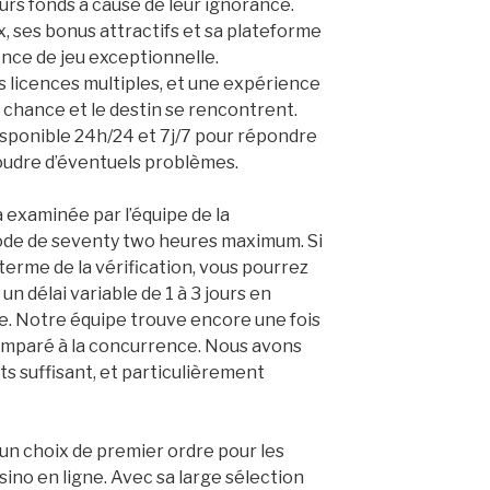
eurs fonds à cause de leur ignorance.
x, ses bonus attractifs et sa plateforme
ience de jeu exceptionnelle.
s licences multiples, et une expérience
ù la chance et le destin se rencontrent.
isponible 24h/24 et 7j/7 pour répondre
oudre d’éventuels problèmes.
 examinée par l’équipe de la
ode de seventy two heures maximum. Si
terme de la vérification, vous pourrez
n délai variable de 1 à 3 jours en
ée. Notre équipe trouve encore une fois
comparé à la concurrence. Nous avons
ts suffisant, et particulièrement
 un choix de premier ordre pour les
sino en ligne. Avec sa large sélection