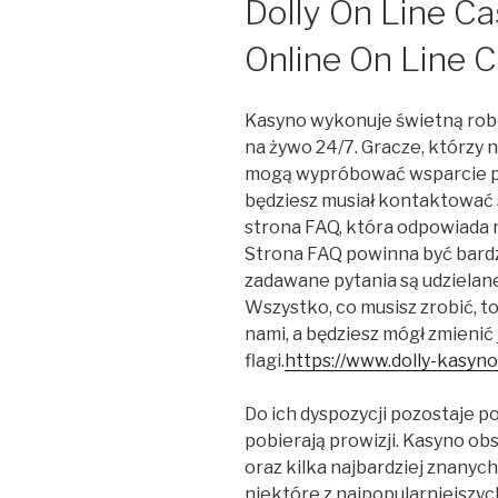
Dolly On Line Cas
Online On Line 
Kasyno wykonuje świetną rob
na żywo 24/7. Gracze, którzy n
mogą wypróbować wsparcie pr
będziesz musiał kontaktować s
strona FAQ, która odpowiada 
Strona FAQ powinna być bardz
zadawane pytania są udzielane
Wszystko, co musisz zrobić, t
nami, a będziesz mógł zmienić 
flagi.
https://www.dolly-kasyn
Do ich dyspozycji pozostaje p
pobierają prowizji. Kasyno ob
oraz kilka najbardziej znanych
niektóre z najpopularniejszyc