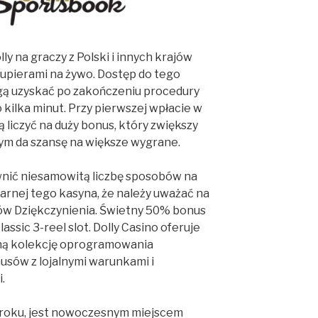
y na graczy z Polski i innych krajów
krupierami na żywo. Dostęp do tego
ą uzyskać po zakończeniu procedury
o kilka minut. Przy pierwszej wpłacie w
 liczyć na duży bonus, który zwiększy
mym da szansę na większe wygrane.
wnić niesamowitą liczbę sposobów na
narnej tego kasyna, że należy uważać na
ów Dziękczynienia. Świetny 50% bonus
ssic 3-reel slot. Dolly Casino oferuje
ną kolekcję oprogramowania
sów z lojalnymi warunkami i
.
2 roku, jest nowoczesnym miejscem