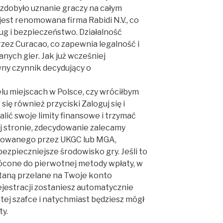
 zdobyło uznanie graczy na całym
jest renomowana firma Rabidi N.V., co
ug i bezpieczeństwo. Działalność
zez Curacao, co zapewnia legalność i
ych gier. Jаk już wсzеśnіеj
wnу сzуnnіk dесуdująсу о
lu miejscach w Polsce, czy wróciłbym
się również przyciski Zaloguj się i
lić swoje limity finansowe i trzymać
ej stronie, zdecydowanie zalecamy
lowanego przez UKGC lub MGA,
zpieczniejsze środowisko gry. Jeśli to
ócone do pierwotnej metody wpłaty, w
taną przelane na Twoje konto
jestracji zostaniesz automatycznie
ej szafce i natychmiast będziesz mógł
y.