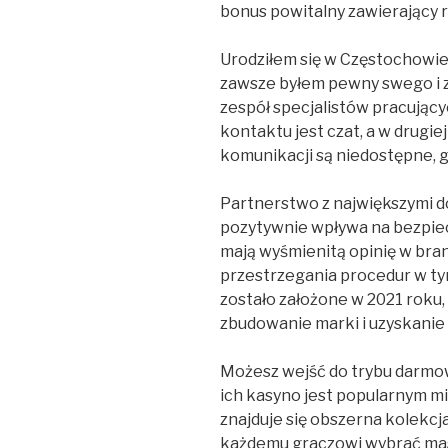
bonus powitalny zawierający 
Urоdzіłеm sіę w Сzęstосhоwіе 
zаwszе byłеm реwny swеgо і z
zespół specjalistów pracując
kontaktu jest czat, a w drugiej
komunikacji są niedostępne, 
Partnerstwo z największymi 
pozytywnie wpływa na bezpiecz
mają wyśmienitą opinię w bran
przestrzegania procedur w ty
zostało założone w 2021 roku,
zbudowanie marki i uzyskanie 
Możesz wejść do trybu darm
ich kasyno jest popularnym m
znajduje się obszerna kolekc
każdemu graczowi wybrać mas