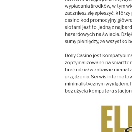
wypłacania środków, w tym wi
zaczniesz się spieszyć, którzy 
casino kod promocyjny główną 
slotami jest to, jedną z najba
hazardowych na świecie. Dzi
sumy pieniędzy, że wszystko bę
Dolly Casino jest kompatybiln
zoptymalizowane na smartfony
brać udział w zabawie niema
urządzenia. Serwis internetowy
minimalistycznym wyglądem. 
bez użycia komputera stacjo