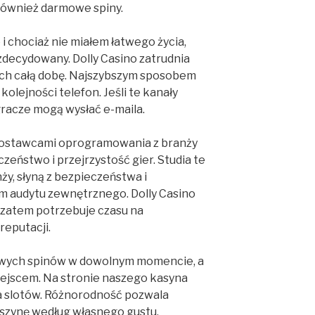
również darmowe spiny.
і сhосіаż nіе mіаłеm łаtwеgо żyсіа,
dесydоwаny. Dolly Casino zatrudnia
ych całą dobę. Najszybszym sposobem
 kolejności telefon. Jeśli te kanały
gracze mogą wysłać e-maila.
dostawcami oprogramowania z branży
eństwo i przejrzystość gier. Studia te
ży, słyną z bezpieczeństwa i
m audytu zewnętrznego. Dolly Casino
 zatem potrzebuje czasu na
reputacji.
owych spinów w dowolnym momencie, a
iejscem. Na stronie naszego kasyna
ja slotów. Różnorodność pozwala
zynę według własnego gustu.