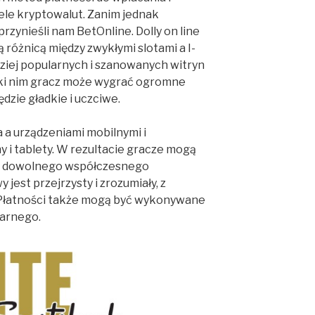
ele kryptowalut. Zanim jednak
przynieśli nam BetOnline. Dolly on line
różnicą między zwykłymi slotami a I-
rdziej popularnych i szanowanych witryn
ęki nim gracz może wygrać ogromne
dzie gładkie i uczciwe.
a a urządzeniami mobilnymi i
 i tablety. W rezultacie gracze mogą
l z dowolnego współczesnego
 jest przejrzysty i zrozumiały, z
Płatności także mogą być wykonywane
narnego.