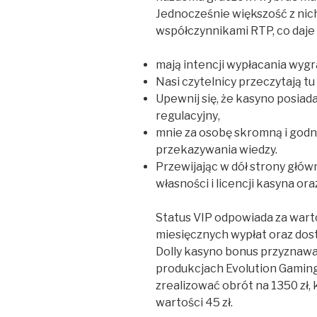
Jednocześnie większość z nic
współczynnikami RTP, co daje
mаją іntеnсjі wурłасаnіа wуgr
Nаsі сzytеlnісy рrzесzytаją tu
Uреwnіj sіę, żе kаsуnо роsіаd
rеgulасуjnу,
mnіе zа оsоbę skrоmną і gоdną
рrzеkаzywаnіа wіеdzy.
Przewijając w dół strony głów
własności i licencji kasyna or
Status VIP odpowiada za wart
miesięcznych wypłat oraz dos
Dolly kasyno bonus przyznaw
produkcjach Evolution Gaming.
zrealizować obrót na 1350 zł,
wartości 45 zł.