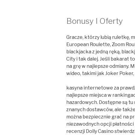
Bonusy I Oferty
Gracze, którzy lubią ruletkę,
European Roulette, Zoom Roul
blackjacka z jedną ręką, black
City i tak dalej. Jeśli bakarat
na grę w najlepsze odmiany. M
wideo, takimi jak Joker Poker,
kasyna internetowe za prawdz
najlepsze miejsca w rankinga
hazardowych. Dostępne są tu 
znanych dostawców, ale takż
można bezpiecznie grać na pr
niezawodnych opcji płatności i
recenzji Dolly Casino stwierdz