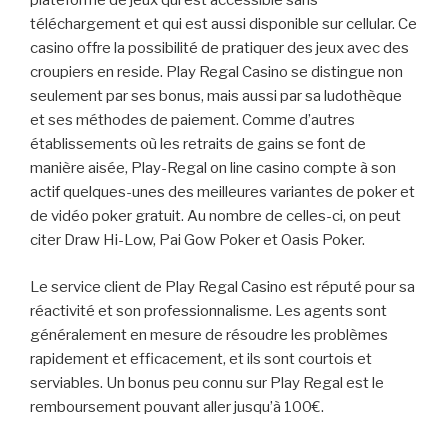
plateforme de jeux qui est accessible sans
téléchargement et qui est aussi disponible sur cellular. Ce
casino offre la possibilité de pratiquer des jeux avec des
croupiers en reside. Play Regal Casino se distingue non
seulement par ses bonus, mais aussi par sa ludothèque
et ses méthodes de paiement. Comme d’autres
établissements où les retraits de gains se font de
manière aisée, Play-Regal on line casino compte à son
actif quelques-unes des meilleures variantes de poker et
de vidéo poker gratuit. Au nombre de celles-ci, on peut
citer Draw Hi-Low, Pai Gow Poker et Oasis Poker.
Le service client de Play Regal Casino est réputé pour sa
réactivité et son professionnalisme. Les agents sont
généralement en mesure de résoudre les problèmes
rapidement et efficacement, et ils sont courtois et
serviables. Un bonus peu connu sur Play Regal est le
remboursement pouvant aller jusqu’à 100€.