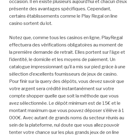
occasion. Il en existe plusieurs aujourd’hui et chacun d’eux
présente des avantages spécifiques. Cependant,
certains établissements comme le Play Regal on line
casino sortent du lot.
Notez que, comme tous les casinos en ligne, PlayRegal
effectuera des vérifications obligatoires au moment de
la première demande de retrait. Elles portent sur l’âge et
l’identité, le domicile et les moyens de paiement. Un
catalogue impressionnant qu’il a mis sur pied grâce à une
sélection d’excellents fournisseurs de jeux de casino.
Pour finir sur la query des dépôts, vous devez savoir que
votre argent sera crédité instantanément sur votre
compte shopper quelle que soit la méthode que vous
avez sélectionnée. Le dépôt minimum est de 15€ et le
montant maximum que vous pouvez déposer s’élève à 1
000€. Avec autant de grands noms du secteur réunis au
sein de la plateforme, nul doute que vous allez pouvoir
tenter votre chance sur les plus grands jeux de on line