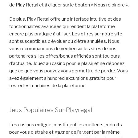
de Play Regal et à cliquer sur le bouton « Nous rejoindre ».
De plus, Play Regal offre une interface intuitive et des
fonctionnalités avancées qui rendent la plateforme
encore plus pratique à utiliser. Les offres sur notre site
sont susceptibles d’évoluer ou d’être annulées. Nous
vous recommandons de vérifier sur les sites de nos
partenaires si les offres/bonus affichés sont toujours
d’actualité. Jouez au casino pour le plaisir et ne déposez
que ce que vous pouvez vous permettre de perdre. Vous
avez également a hundred excursions gratuits pour
tester les machines de la plateforme.
Jeux Populaires Sur Playregal
Les casinos en ligne constituent les meilleurs endroits
pour vous distraire et gagner de l’argent par la même