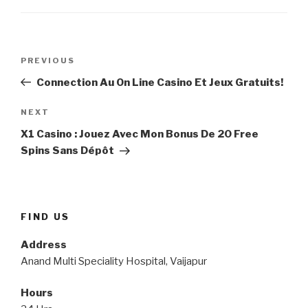
Post
Previous
PREVIOUS
navigation
Post
Connection Au On Line Casino Et Jeux Gratuits!
Next
NEXT
Post
X1 Casino : Jouez Avec Mon Bonus De 20 Free
Spins Sans Dépôt
FIND US
Address
Anand Multi Speciality Hospital, Vaijapur
Hours