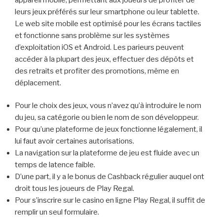
leurs jeux préférés sur leur smartphone ou leur tablette.
Le web site mobile est optimisé pour les écrans tactiles
et fonctionne sans problème sur les systèmes
d’exploitation iOS et Android. Les parieurs peuvent
accéder à la plupart des jeux, effectuer des dépôts et
des retraits et profiter des promotions, même en
déplacement.
Pour le choix des jeux, vous n’avez qu’à introduire le nom
du jeu, sa catégorie ou bien le nom de son développeur.
Pour qu’une plateforme de jeux fonctionne légalement, il
lui faut avoir certaines autorisations.
La navigation sur la plateforme de jeu est fluide avec un
temps de latence faible.
D’une part, il y a le bonus de Cashback régulier auquel ont
droit tous les joueurs de Play Regal.
Pour s’inscrire sur le casino en ligne Play Regal, il suffit de
remplir un seul formulaire.