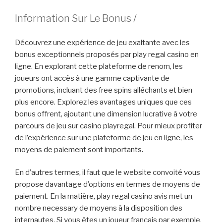
Information Sur Le Bonus /
Découvrez une expérience de jeu exaltante avec les
bonus exceptionnels proposés par play regal casino en
ligne. En explorant cette plateforme de renom, les
joueurs ont accès à une gamme captivante de
promotions, incluant des free spins alléchants et bien
plus encore. Explorez les avantages uniques que ces
bonus offrent, ajoutant une dimension lucrative à votre
parcours de jeu sur casino playregal. Pour mieux profiter
de l’expérience sur une plateforme de jeu en ligne, les
moyens de paiement sont importants.
En d’autres termes, il faut que le website convoité vous
propose davantage d’options en termes de moyens de
paiement. En la matière, play regal casino avis met un
nombre necessary de moyens à la disposition des
internautes. Si vous êtes un joueur français par exemple,