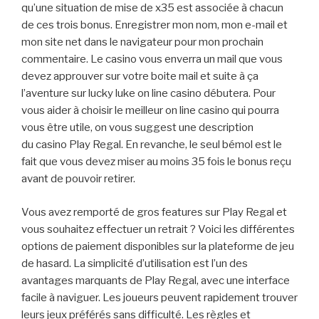
qu’une situation de mise de x35 est associée à chacun
de ces trois bonus. Enregistrer mon nom, mon e-mail et
mon site net dans le navigateur pour mon prochain
commentaire. Le casino vous enverra un mail que vous
devez approuver sur votre boite mail et suite à ça
l’aventure sur lucky luke on line casino débutera. Pour
vous aider à choisir le meilleur on line casino qui pourra
vous être utile, on vous suggest une description
du casino Play Regal. En revanche, le seul bémol est le
fait que vous devez miser au moins 35 fois le bonus reçu
avant de pouvoir retirer.
Vous avez remporté de gros features sur Play Regal et
vous souhaitez effectuer un retrait ? Voici les différentes
options de paiement disponibles sur la plateforme de jeu
de hasard. La simplicité d’utilisation est l’un des
avantages marquants de Play Regal, avec une interface
facile à naviguer. Les joueurs peuvent rapidement trouver
leurs jeux préférés sans difficulté. Les règles et