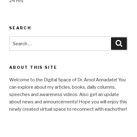
24 Hrs
SEARCH
Search
Searc
for:
ABOUT THIS SITE
Welcome to the Digital Space of Dr. Amol Annadate! You
can explore about my articles, books, daily columns,
speeches and awareness videos. Also get an update
about news and announcements! Hope you will enjoy this
newly created virtual space to reconnect with eachother!