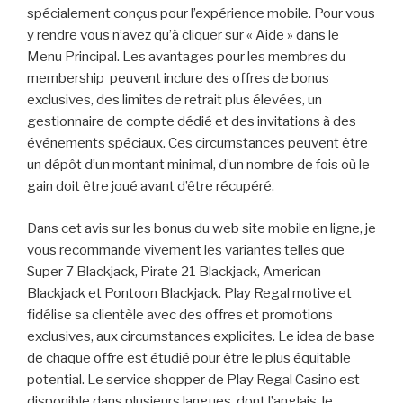
spécialement conçus pour l’expérience mobile. Pour vous
y rendre vous n’avez qu’à cliquer sur « Aide » dans le
Menu Principal. Les avantages pour les membres du
membership peuvent inclure des offres de bonus
exclusives, des limites de retrait plus élevées, un
gestionnaire de compte dédié et des invitations à des
événements spéciaux. Ces circumstances peuvent être
un dépôt d’un montant minimal, d’un nombre de fois où le
gain doit être joué avant d’être récupéré.
Dans cet avis sur les bonus du web site mobile en ligne, je
vous recommande vivement les variantes telles que
Super 7 Blackjack, Pirate 21 Blackjack, American
Blackjack et Pontoon Blackjack. Play Regal motive et
fidélise sa clientèle avec des offres et promotions
exclusives, aux circumstances explicites. Le idea de base
de chaque offre est étudié pour être le plus équitable
potential. Le service shopper de Play Regal Casino est
disponible dans plusieurs langues, dont l’anglais, le