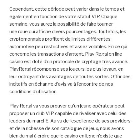
Cependant, cette période peut varier dans le temps et
également en fonction de votre statut VIP. Chaque
semaine, vous aurez la possibilité de faire tourner
une roue qui affiche divers pourcentages. Toutefois, les
cryptomonnaies profitent de limites différentes,
automotive peu restrictives et assez volatiles. En ce qui
concerne les transactions d’argent, Play Regal on line
casino est doté d’un protocole de cryptage très avancé.
PlayRegal récompense ses joueurs les plus loyaux, en
leur octroyant des avantages de toutes sortes. Offrir des
incitatifs en échange d’avis va à l’encontre de nos
conditions d’utilisation.
Play Regal va vous prouver qu’un jeune opérateur peut
proposer un club VIP capable de rivaliser avec celui des
leaders du marché. Au vu de l’excellence de ses providers
et de la richesse de son catalogue de jeux, nous avons
bien du mal à croire que le casino en ligne n’existe que