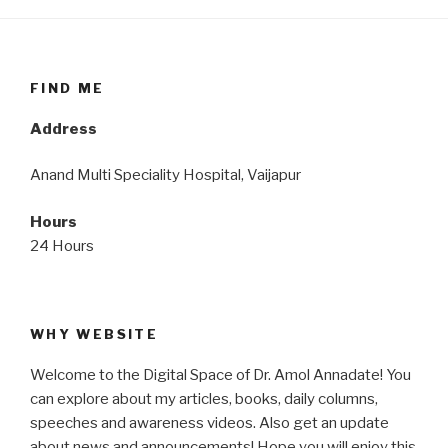
FIND ME
Address
Anand Multi Speciality Hospital, Vaijapur
Hours
24 Hours
WHY WEBSITE
Welcome to the Digital Space of Dr. Amol Annadate! You
can explore about my articles, books, daily columns,
speeches and awareness videos. Also get an update
about news and announcements! Hope you will enjoy this