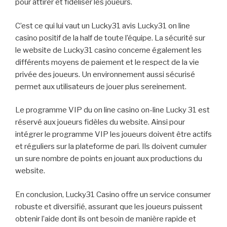
pour attirer et fidéliser les joueurs.
C’est ce qui lui vaut un Lucky31 avis Lucky31 on line
casino positif de la half de toute l’équipe. La sécurité sur
le website de Lucky31 casino concerne également les
différents moyens de paiement et le respect de la vie
privée des joueurs. Un environnement aussi sécurisé
permet aux utilisateurs de jouer plus sereinement.
Le programme VIP du on line casino on-line Lucky 31 est
réservé aux joueurs fidèles du website. Ainsi pour
intégrer le programme VIP les joueurs doivent être actifs
et réguliers sur la plateforme de pari. Ils doivent cumuler
un sure nombre de points en jouant aux productions du
website.
En conclusion, Lucky31 Casino offre un service consumer
robuste et diversifié, assurant que les joueurs puissent
obtenir l’aide dont ils ont besoin de manière rapide et