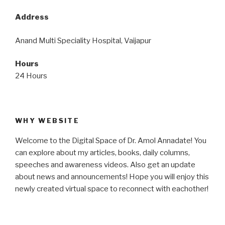
Address
Anand Multi Speciality Hospital, Vaijapur
Hours
24 Hours
WHY WEBSITE
Welcome to the Digital Space of Dr. Amol Annadate! You
can explore about my articles, books, daily columns,
speeches and awareness videos. Also get an update
about news and announcements! Hope you will enjoy this
newly created virtual space to reconnect with eachother!