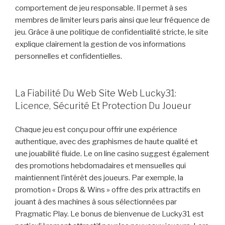
comportement de jeu responsable. Il permet à ses
membres de limiter leurs paris ainsi que leur fréquence de
jeu. Grâce à une politique de confidentialité stricte, le site
explique clairement la gestion de vos informations
personnelles et confidentielles.
La Fiabilité Du Web Site Web Lucky31:
Licence, Sécurité Et Protection Du Joueur
Chaque jeu est conçu pour offrir une expérience
authentique, avec des graphismes de haute qualité et
une jouabilité fluide. Le on line casino suggest également
des promotions hebdomadaires et mensuelles qui
maintiennent l’intérêt des joueurs. Par exemple, la
promotion « Drops & Wins » offre des prix attractifs en
jouant à des machines à sous sélectionnées par
Pragmatic Play. Le bonus de bienvenue de Lucky31 est