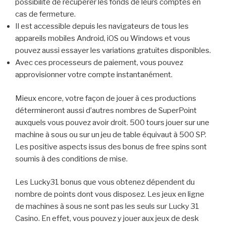
possibilité de récupérer les fonds de leurs comptes en
cas de fermeture.
Il est accessible depuis les navigateurs de tous les
appareils mobiles Android, iOS ou Windows et vous
pouvez aussi essayer les variations gratuites disponibles.
Avec ces processeurs de paiement, vous pouvez
approvisionner votre compte instantanément.
Mieux encore, votre façon de jouer à ces productions
détermineront aussi d’autres nombres de SuperPoint
auxquels vous pouvez avoir droit. 500 tours jouer sur une
machine à sous ou sur un jeu de table équivaut à 500 SP.
Les positive aspects issus des bonus de free spins sont
soumis à des conditions de mise.
Les Lucky31 bonus que vous obtenez dépendent du
nombre de points dont vous disposez. Les jeux en ligne
de machines à sous ne sont pas les seuls sur Lucky 31
Casino. En effet, vous pouvez y jouer aux jeux de desk