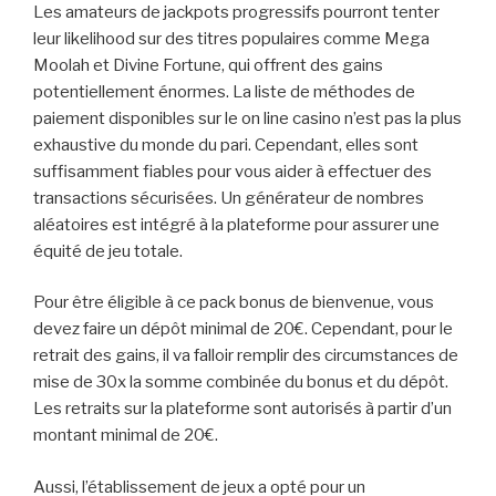
Les amateurs de jackpots progressifs pourront tenter
leur likelihood sur des titres populaires comme Mega
Moolah et Divine Fortune, qui offrent des gains
potentiellement énormes. La liste de méthodes de
paiement disponibles sur le on line casino n’est pas la plus
exhaustive du monde du pari. Cependant, elles sont
suffisamment fiables pour vous aider à effectuer des
transactions sécurisées. Un générateur de nombres
aléatoires est intégré à la plateforme pour assurer une
équité de jeu totale.
Pour être éligible à ce pack bonus de bienvenue, vous
devez faire un dépôt minimal de 20€. Cependant, pour le
retrait des gains, il va falloir remplir des circumstances de
mise de 30x la somme combinée du bonus et du dépôt.
Les retraits sur la plateforme sont autorisés à partir d’un
montant minimal de 20€.
Aussi, l’établissement de jeux a opté pour un