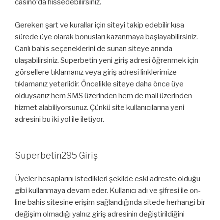
casino‘da hissedebilirsiniz.
Gereken şart ve kurallar için siteyi takip edebilir kısa
sürede üye olarak bonusları kazanmaya başlayabilirsiniz.
Canlı bahis seçeneklerini de sunan siteye anında
ulaşabilirsiniz. Superbetin yeni giriş adresi öğrenmek için
görsellere tıklamanız veya giriş adresi linklerimize
tıklamanız yeterlidir. Öncelikle siteye daha önce üye
olduysanız hem SMS üzerinden hem de mail üzerinden
hizmet alabiliyorsunuz. Çünkü site kullanıcılarına yeni
adresini bu iki yol ile iletiyor.
Superbetin295 Giriş
Üyeler hesaplarını istedikleri şekilde eski adreste olduğu
gibi kullanmaya devam eder. Kullanıcı adı ve şifresi ile on-
line bahis sitesine erişim sağlandığında sitede herhangi bir
değişim olmadığı yalnız giriş adresinin değiştirildiğini