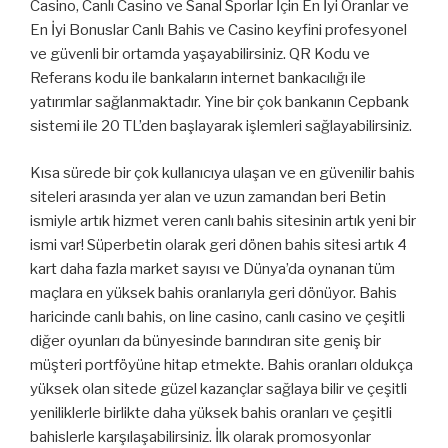
Casino, Canlı Casino ve Sanal Sporlar İçin En İyi Oranlar ve
En İyi Bonuslar Canlı Bahis ve Casino keyfini profesyonel
ve güvenli bir ortamda yaşayabilirsiniz. QR Kodu ve
Referans kodu ile bankaların internet bankacılığı ile
yatırımlar sağlanmaktadır. Yine bir çok bankanın Cepbank
sistemi ile 20 TL’den başlayarak işlemleri sağlayabilirsiniz.
Kısa sürede bir çok kullanıcıya ulaşan ve en güvenilir bahis
siteleri arasında yer alan ve uzun zamandan beri Betin
ismiyle artık hizmet veren canlı bahis sitesinin artık yeni bir
ismi var! Süperbetin olarak geri dönen bahis sitesi artık 4
kart daha fazla market sayısı ve Dünya’da oynanan tüm
maçlara en yüksek bahis oranlarıyla geri dönüyor. Bahis
haricinde canlı bahis, on line casino, canlı casino ve çeşitli
diğer oyunları da bünyesinde barındıran site geniş bir
müşteri portföyüne hitap etmekte. Bahis oranları oldukça
yüksek olan sitede güzel kazançlar sağlaya bilir ve çeşitli
yeniliklerle birlikte daha yüksek bahis oranları ve çeşitli
bahislerle karşılaşabilirsiniz. İlk olarak promosyonlar