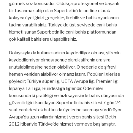
görmek söz konusudur. Oldukça profesyonel ve başarılı
bir tasarıma sahip olan Superbetin‘de on-line olarak
kolayca üyeliğinizi gerçekleştirebilir ve bahis oyunlarının
tadına varabilirsiniz. Türkiye’de üst seviyede canlı bahis
hizmeti sunan Superbetin ile canlı bahis platformundan
çok kaliteli bahislere ulaşabilirsiniz.
Dolayısıyla da kullanıcı adının kaydediliyor olması, şifrenin
kaydedilemiyor olması sonuç olarak şifrenin ara sıra
unutulabilmesine neden olabiliyor. O nedenle de şifreyi
hemen yeniden alabiliyor olmanız lazım. Popüler ligler ise
şöyledir; Türkiye süper lig, UEFA Avrupa lig, Premier lig,
İspanya La Liga, Bundesliga ligleridir. Ödemeler
konusunda ki pratikliği ve hızlı sayesinde bahis dünyasında
güvenilirliğini kanıtlayan Superbetin bahis sitesi 7 gün 24
saat canlı destek hattını da üyelerine sunmayı sürdürüyor.
Avrupa’da uzun yıllardır hizmet veren bahis sitesi Betin
2012 itibariyle Türkiye’de hizmet vermeye başlamıştır.