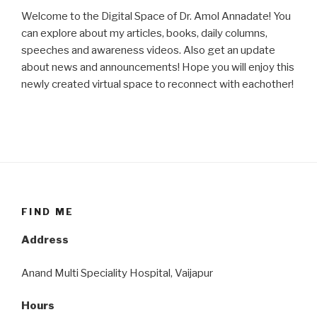
Welcome to the Digital Space of Dr. Amol Annadate! You
can explore about my articles, books, daily columns,
speeches and awareness videos. Also get an update
about news and announcements! Hope you will enjoy this
newly created virtual space to reconnect with eachother!
FIND ME
Address
Anand Multi Speciality Hospital, Vaijapur
Hours