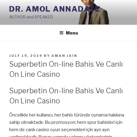
Skip
DR. AMOL ANNADATE
to
AUTHOR and SPEAKER
content
Menu
POSTED
JULY 19, 2024
BY
AMAN JAIN
ON
Superbetin On-line Bahis Ve Canlı
On Line Casino
Superbetin On-line Bahis Ve Canlı
On Line Casino
Öncelikle her kullanıcı, her bahis türünde oynama hakkına
sahip olmaktadır. Bu promosyon; hem spor bahisleri için
hem de canlı casino oyun seçenekleri için ayrı ayrı