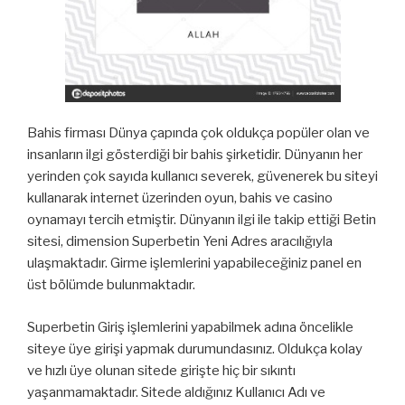
Bahis firması Dünya çapında çok oldukça popüler olan ve
insanların ilgi gösterdiği bir bahis şirketidir. Dünyanın her
yerinden çok sayıda kullanıcı severek, güvenerek bu siteyi
kullanarak internet üzerinden oyun, bahis ve casino
oynamayı tercih etmiştir. Dünyanın ilgi ile takip ettiği Betin
sitesi, dimension Superbetin Yeni Adres aracılığıyla
ulaşmaktadır. Girme işlemlerini yapabileceğiniz panel en
üst bölümde bulunmaktadır.
Superbetin Giriş işlemlerini yapabilmek adına öncelikle
siteye üye girişi yapmak durumundasınız. Oldukça kolay
ve hızlı üye olunan sitede girişte hiç bir sıkıntı
yaşanmamaktadır. Sitede aldığınız Kullanıcı Adı ve