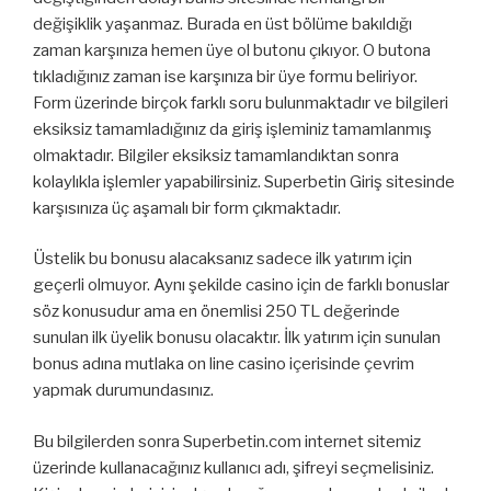
değişiklik yaşanmaz. Burada en üst bölüme bakıldığı
zaman karşınıza hemen üye ol butonu çıkıyor. O butona
tıkladığınız zaman ise karşınıza bir üye formu beliriyor.
Form üzerinde birçok farklı soru bulunmaktadır ve bilgileri
eksiksiz tamamladığınız da giriş işleminiz tamamlanmış
olmaktadır. Bilgiler eksiksiz tamamlandıktan sonra
kolaylıkla işlemler yapabilirsiniz. Superbetin Giriş sitesinde
karşısınıza üç aşamalı bir form çıkmaktadır.
Üstelik bu bonusu alacaksanız sadece ilk yatırım için
geçerli olmuyor. Aynı şekilde casino için de farklı bonuslar
söz konusudur ama en önemlisi 250 TL değerinde
sunulan ilk üyelik bonusu olacaktır. İlk yatırım için sunulan
bonus adına mutlaka on line casino içerisinde çevrim
yapmak durumundasınız.
Bu bilgilerden sonra Superbetin.com internet sitemiz
üzerinde kullanacağınız kullanıcı adı, şifreyi seçmelisiniz.