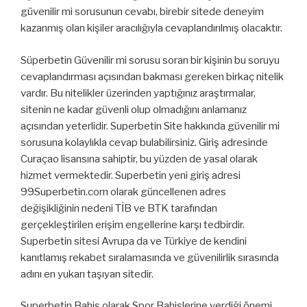
güvenilir mi sorusunun cevabı, birebir sitede deneyim
kazanmış olan kişiler aracılığıyla cevaplandırılmış olacaktır.
Süperbetin Güvenilir mi sorusu soran bir kişinin bu soruyu
cevaplandırması açısından bakması gereken birkaç nitelik
vardır. Bu nitelikler üzerinden yaptığınız araştırmalar,
sitenin ne kadar güvenli olup olmadığını anlamanız
açısından yeterlidir. Superbetin Site hakkında güvenilir mi
sorusuna kolaylıkla cevap bulabilirsiniz. Giriş adresinde
Curaçao lisansına sahiptir, bu yüzden de yasal olarak
hizmet vermektedir. Superbetin yeni giriş adresi
99Superbetin.com olarak güncellenen adres
değişikliğinin nedeni TİB ve BTK tarafından
gerçekleştirilen erişim engellerine karşı tedbirdir.
Superbetin sitesi Avrupa da ve Türkiye de kendini
kanıtlamış rekabet sıralamasında ve güvenilirlik sırasında
adını en yukarı taşıyan sitedir.
Superbetin Bahis olarak Spor Bahislerine verdiği önemi