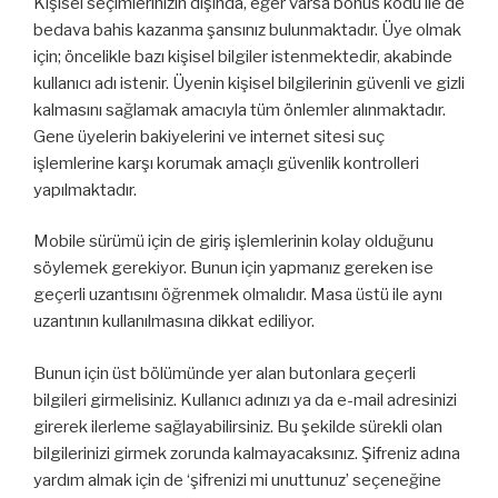
Kişisel seçimlerinizin dışında, eğer varsa bonus kodu ile de
bedava bahis kazanma şansınız bulunmaktadır. Üye olmak
için; öncelikle bazı kişisel bilgiler istenmektedir, akabinde
kullanıcı adı istenir. Üyenin kişisel bilgilerinin güvenli ve gizli
kalmasını sağlamak amacıyla tüm önlemler alınmaktadır.
Gene üyelerin bakiyelerini ve internet sitesi suç
işlemlerine karşı korumak amaçlı güvenlik kontrolleri
yapılmaktadır.
Mobile sürümü için de giriş işlemlerinin kolay olduğunu
söylemek gerekiyor. Bunun için yapmanız gereken ise
geçerli uzantısını öğrenmek olmalıdır. Masa üstü ile aynı
uzantının kullanılmasına dikkat ediliyor.
Bunun için üst bölümünde yer alan butonlara geçerli
bilgileri girmelisiniz. Kullanıcı adınızı ya da e-mail adresinizi
girerek ilerleme sağlayabilirsiniz. Bu şekilde sürekli olan
bilgilerinizi girmek zorunda kalmayacaksınız. Şifreniz adına
yardım almak için de ‘şifrenizi mi unuttunuz’ seçeneğine