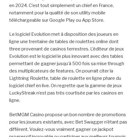
en 2024. C’est tout simplement un chief en France,
notamment pour la qualité de son utility mobile
téléchargeable sur Google Play ou App Store.
Le logiciel Evolution met à disposition des joueurs en
ligne une trentaine de tables de roulettes online dont
three provenant de casinos terrestres. L’éditeur de jeux
Evolution est le logiciel le plus innovant avec des tables
permettant de gagner jusqu’à 500 fois sa mise through
des multiplicateurs de features. On pourrait citer la
Lightning Roulette, table de roulette en ligne phare du
logiciel chief en live. On regrette que la gamme de jeux
LuckyStreak n’est pas très courtisée par les casinos en
ligne.
BetMGM Casino propose un bon nombre de promotions
pour les joueurs existants, avec Bet Swagger n’étant pas
différent. Voulez-vous vraiment gagner ce jackpot
progressif incroyable ou participer aux meilleurs tournois