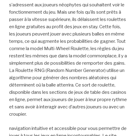
s’adressent aux joueurs néophytes qui souhaitent voir le
fonctionnement du jeu. Mais une fois qu’ils sont prêts à
passer à la vitesse supérieure, ils délaissent les roulettes
en ligne gratuites au profit des jeux en stay. Cette fois,
les joueurs peuvent jouer avec plusieurs balles en même
temps, ce qui augmente les probabilities de gagner. Tout
comme la model Multi-Wheel Roulette, les règles du jeu
restent les mêmes que dans la model commonplace, il y a
simplement plus de possibilities de remporter des gains.
La Roulette RNG (Random Number Generator) utilise un
algorithme pour générer des nombres aléatoires qui
déterminent où la balle atterrira. Ce sort de roulette,
disponible dans les sections de jeux de table des casinos
en ligne, permet aux joueurs de jouer à leur propre rythme
et sans avoir à interagir avec d’autres joueurs ou avec un
croupier.
navigation intuitive et accessible pour vous permettre de
jouer à tous les jeux en ligne incontournables. Le site