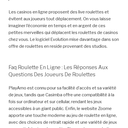
Les casinos en ligne proposent des live roulettes et
évitent aux joueurs tout déplacement. On vous laisse
imaginer l’économie en temps et en argent de ces
petites merveilles qui déplacent les roulettes de casinos
chez vous. Le logiciel Evolution mise davantage dans son
offre de roulettes en reside provenant des studios.
Faq Roulette En Ligne : Les Réponses Aux
Questions Des Joueurs De Roulettes
PlayAmo est connu pour sa facilité d’accès et sa variété
de jeux, tandis que Casimba offre une compatibilité à la
fois sur ordinateur et sur cellular, rendant les jeux
accessibles à un giant public. Enfin, le website Zoome
apporte une touche moderne au jeu de roulette en ligne,
avec des choices de retrait rapide et une variété de jeux