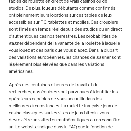
tables de roulette en direct de vrais casinos ou de
studios. De plus, joueurs débutants comme confirmés
ont pleinement leurs locations sur ces tables de jeux
accessibles sur PC, tablettes et mobiles. Ces croupiers
sont filmés en temps réel depuis des studios ou en direct
d’authentiques casinos terrestres. Les probabilities de
gagner dépendent de la variante de la roulette à laquelle
vous jouez et des paris que vous placez. Dans la plupart
des variations européennes, les chances de gagner sont
légèrement plus élevées que dans les variations
américaines.
Après des centaines d’heures de travail et de
recherches, nos équipes sont parvenues à identifier les
opérateurs capables de vous accueillir dans les
meilleures circumstances. La roulette française jeux de
casino classiques sur les sites de jeux bitcoin, vous
devrez être un skilled en mathématiques ou en connaître
un. Le website indique dans la FAQ que la fonction de