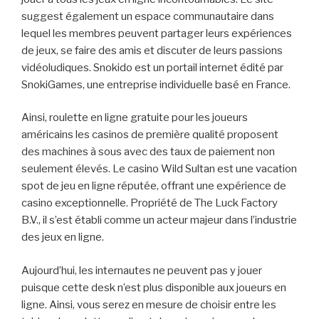
suggest également un espace communautaire dans
lequel les membres peuvent partager leurs expériences
de jeux, se faire des amis et discuter de leurs passions
vidéoludiques. Snokido est un portail internet édité par
SnokiGames, une entreprise individuelle basé en France.
Ainsi, roulette en ligne gratuite pour les joueurs
américains les casinos de première qualité proposent
des machines à sous avec des taux de paiement non
seulement élevés. Le casino Wild Sultan est une vacation
spot de jeu en ligne réputée, offrant une expérience de
casino exceptionnelle. Propriété de The Luck Factory
B.V., il s’est établi comme un acteur majeur dans l’industrie
des jeux en ligne.
Aujourd’hui, les internautes ne peuvent pas y jouer
puisque cette desk n’est plus disponible aux joueurs en
ligne. Ainsi, vous serez en mesure de choisir entre les