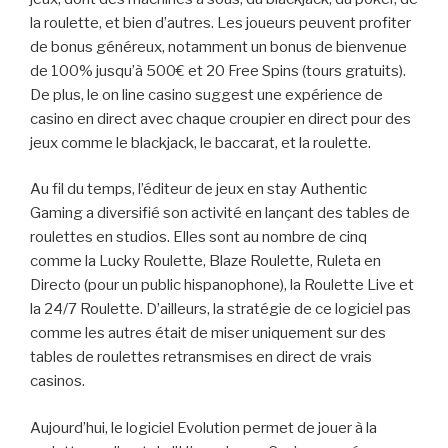
la roulette, et bien d’autres. Les joueurs peuvent profiter
de bonus généreux, notamment un bonus de bienvenue
de 100% jusqu’à 500€ et 20 Free Spins (tours gratuits).
De plus, le on line casino suggest une expérience de
casino en direct avec chaque croupier en direct pour des
jeux comme le blackjack, le baccarat, et la roulette.
Au fil du temps, l’éditeur de jeux en stay Authentic
Gaming a diversifié son activité en lançant des tables de
roulettes en studios. Elles sont au nombre de cinq
comme la Lucky Roulette, Blaze Roulette, Ruleta en
Directo (pour un public hispanophone), la Roulette Live et
la 24/7 Roulette. D’ailleurs, la stratégie de ce logiciel pas
comme les autres était de miser uniquement sur des
tables de roulettes retransmises en direct de vrais
casinos.
Aujourd’hui, le logiciel Evolution permet de jouer à la