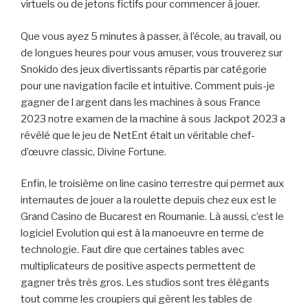
virtuels ou de jetons fictifs pour commencer à jouer.
Que vous ayez 5 minutes à passer, à l’école, au travail, ou
de longues heures pour vous amuser, vous trouverez sur
Snokido des jeux divertissants répartis par catégorie
pour une navigation facile et intuitive. Comment puis-je
gagner de l argent dans les machines à sous France
2023 notre examen de la machine à sous Jackpot 2023 a
révélé que le jeu de NetEnt était un véritable chef-
d’œuvre classic, Divine Fortune.
Enfin, le troisième on line casino terrestre qui permet aux
internautes de jouer a la roulette depuis chez eux est le
Grand Casino de Bucarest en Roumanie. Là aussi, c’est le
logiciel Evolution qui est à la manoeuvre en terme de
technologie. Faut dire que certaines tables avec
multiplicateurs de positive aspects permettent de
gagner très très gros. Les studios sont tres élégants
tout comme les croupiers qui gèrent les tables de