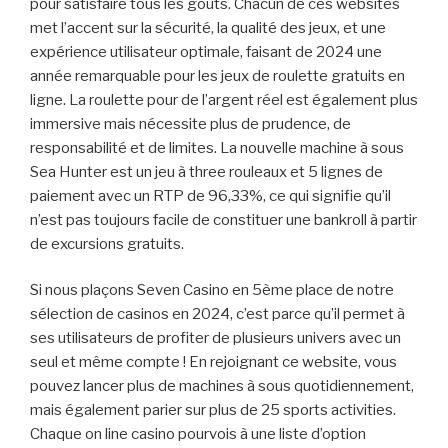
pour satisfaire tous les goûts. Chacun de ces websites
met l’accent sur la sécurité, la qualité des jeux, et une
expérience utilisateur optimale, faisant de 2024 une
année remarquable pour les jeux de roulette gratuits en
ligne. La roulette pour de l’argent réel est également plus
immersive mais nécessite plus de prudence, de
responsabilité et de limites. La nouvelle machine à sous
Sea Hunter est un jeu à three rouleaux et 5 lignes de
paiement avec un RTP de 96,33%, ce qui signifie qu’il
n’est pas toujours facile de constituer une bankroll à partir
de excursions gratuits.
Si nous plaçons Seven Casino en 5ème place de notre
sélection de casinos en 2024, c’est parce qu’il permet à
ses utilisateurs de profiter de plusieurs univers avec un
seul et même compte ! En rejoignant ce website, vous
pouvez lancer plus de machines à sous quotidiennement,
mais également parier sur plus de 25 sports activities.
Chaque on line casino pourvois à une liste d’option