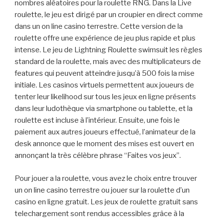
nombres aléatoires pour la roulette RNG. Dans la Live
roulette, le jeu est dirigé par un croupier en direct comme
dans un on line casino terrestre. Cette version de la
roulette offre une expérience de jeu plus rapide et plus
intense. Le jeu de Lightning Roulette swimsuit les règles
standard de la roulette, mais avec des multiplicateurs de
features qui peuvent atteindre jusqu’à 500 fois la mise
initiale. Les casinos virtuels permettent aux joueurs de
tenter leur likelihood sur tous les jeux en ligne présents
dans leur ludothèque via smartphone ou tablette, et la
roulette est incluse à l’intérieur. Ensuite, une fois le
paiement aux autres joueurs effectué, l’animateur de la
desk annonce que le moment des mises est ouvert en
annonçant la très célèbre phrase “Faites vos jeux”.
Pour jouer a la roulette, vous avez le choix entre trouver
un on line casino terrestre ou jouer sur la roulette d’un
casino en ligne gratuit. Les jeux de roulette gratuit sans
telechargement sont rendus accessibles grâce à la