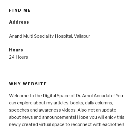
FIND ME
Address
Anand Multi Speciality Hospital, Vaijapur
Hours
24 Hours
WHY WEBSITE
Welcome to the Digital Space of Dr. Amol Annadate! You
can explore about my articles, books, daily columns,
speeches and awareness videos. Also get an update
about news and announcements! Hope you will enjoy this
newly created virtual space to reconnect with eachother!