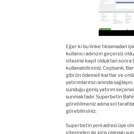
Eğer ki bu linke tıklamadan iş
kullanıcı adınızın geçersiz ol
sitesine kayıt olduktan sonra b
kullanabilirsiniz. Cepbank, Ba
gibi ön ödemeli kartlar ve onli
yatırımlarınızı anında sağlayı
sunduğu geniş yatırım seçenekl
sunmaktadır. Superbetin Bahis
görebilmeniz adına sol tarafda
görebilirsiniz.
Superbetin yeni adresi üye olm
sitesinden de giriş olanağı su