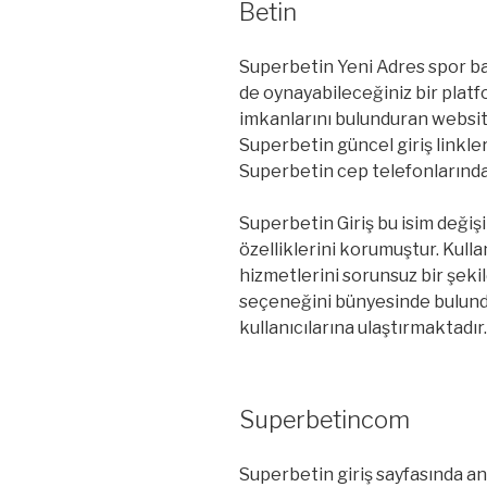
Betin
Superbetin Yeni Adres spor bah
de oynayabileceğiniz bir platf
imkanlarını bulunduran website
Superbetin güncel giriş linkler
Superbetin cep telefonlarından
Superbetin Giriş bu isim değişi
özelliklerini korumuştur. Kulla
hizmetlerini sorunsuz bir şekil
seçeneğini bünyesinde bulundu
kullanıcılarına ulaştırmaktadır.
Superbetincom
Superbetin giriş sayfasında an