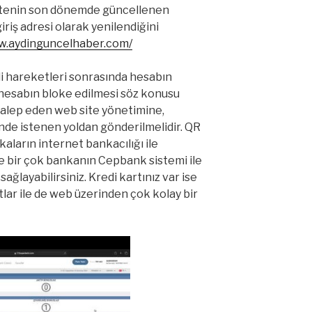
sitenin son dönemde güncellenen
riş adresi olarak yenilendiğini
.aydinguncelhaber.com/
eli hareketleri sonrasında hesabın
hesabın bloke edilmesi söz konusu
e talep eden web site yönetimine,
nde istenen yoldan gönderilmelidir. QR
aların internet bankacılığı ile
ne bir çok bankanın Cepbank sistemi ile
ağlayabilirsiniz. Kredi kartınız var ise
lar ile de web üzerinden çok kolay bir