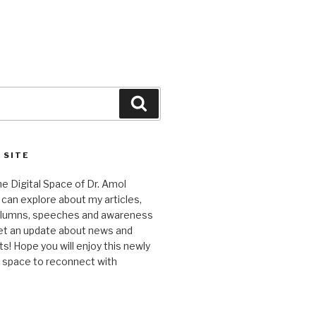
Search
 SITE
 Digital Space of Dr. Amol
can explore about my articles,
columns, speeches and awareness
et an update about news and
 Hope you will enjoy this newly
l space to reconnect with