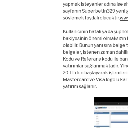
yapmak isteyenler adına ise 
sayfanın Superbetin329 yeni gi
söylemek faydalı olacaktır.
www
Kullanıcının hatalı ya da şüph
bakiyesinin önemi olmaksızın 
olabilir. Bunun yanı sıra belg
belgeler, istenen zaman dahili
Kodu ve Referans kodu ile bank
yatırımlar sağlanmaktadır. Yi
20 TL’den başlayarak işlemleri s
Mastercard ve Visa logolu kart
yatırım sağlanır.