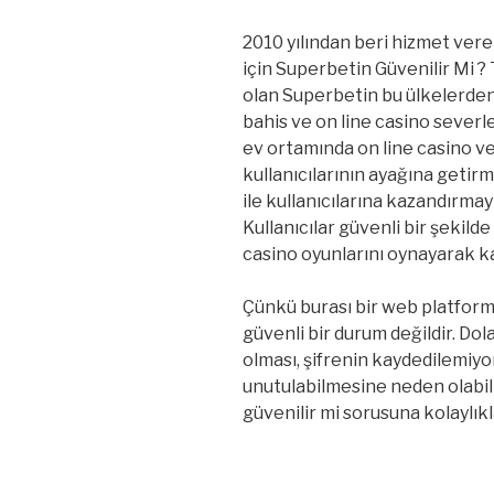
2010 yılından beri hizmet ver
için Superbetin Güvenilir Mi ?
olan Superbetin bu ülkelerden 
bahis ve on line casino severl
ev ortamında on line casino ve 
kullanıcılarının ayağına getirm
ile kullanıcılarına kazandırmay
Kullanıcılar güvenli bir şekild
casino oyunlarını oynayarak k
Çünkü burası bir web platform
güvenli bir durum değildir. Dola
olması, şifrenin kaydedilemiyor
unutulabilmesine neden olabil
güvenilir mi sorusuna kolaylıkl