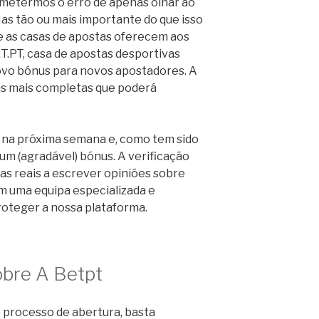
ometermos o erro de apenas olhar ao
as tão ou mais importante do que isso
 as casas de apostas oferecem aos
T.PT, casa de apostas desportivas
ovo bónus para novos apostadores. A
as mais completas que poderá
á na próxima semana e, como tem sido
um (agradável) bónus. A verificação
oas reais a escrever opiniões sobre
 uma equipa especializada e
roteger a nossa plataforma.
obre A Betpt
 processo de abertura, basta