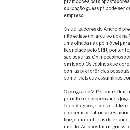
promoções para apostadores ex
aplicação guess pt pode ser d
empresa.
Os utilizadores do Android pre
não existe um arquivo apk na 
uma olhada na app móvel para 
licenciada pelo SRIJ, portanto
são seguras. Onlinecasinospor
em jogos. Os casinos que apre
com as preferências pessoais
comerciais que assumimos co
O programa VIP é uma ótima ad
permite recompensar os jogad
tecnológicos, a bet.pt utiliza
conhecidos fabricantes mundi
line, com centenas de grandes
mundo. Ao apostar na guess.pt