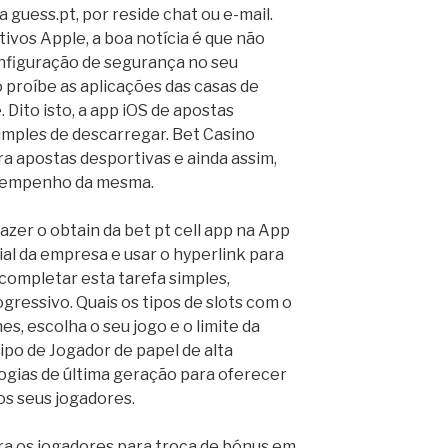
a guess.pt, por reside chat ou e-mail.
itivos Apple, a boa notícia é que não
nfiguração de segurança no seu
o proíbe as aplicações das casas de
 Dito isto, a app iOS de apostas
simples de descarregar. Bet Casino
a apostas desportivas e ainda assim,
sempenho da mesma.
azer o obtain da bet pt cell app na App
cial da empresa e usar o hyperlink para
 completar esta tarefa simples,
gressivo. Quais os tipos de slots com o
, escolha o seu jogo e o limite da
ipo de Jogador de papel de alta
ogias de última geração para oferecer
os seus jogadores.
ra os jogadores para troca de bónus em