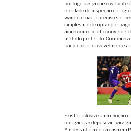
portuguesa, já que o website 
entidade de inspeção do jogo 
wager.pt não é preciso ser n
simplesmente optar por pagar
ainda com o muito convenient
método preferido. Continua a
nacionais e provavelmente a 
Existe inclusive uma caução q
obrigados a depositar, para g
A guess.pt é a única casa em P