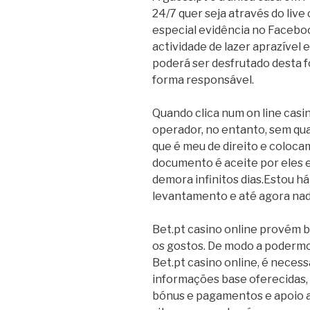
24/7 quer seja através do live c
especial evidência no Faceb
actividade de lazer aprazível
poderá ser desfrutado desta f
forma responsável.
Quando clica num on line cas
operador, no entanto, sem qua
que é meu de direito e coloc
documento é aceite por eles e
demora infinitos dias.Estou há
levantamento e até agora nad
Bet.pt casino online provém 
os gostos. De modo a podermos
Bet.pt casino online, é neces
informações base oferecidas,
bónus e pagamentos e apoio ao