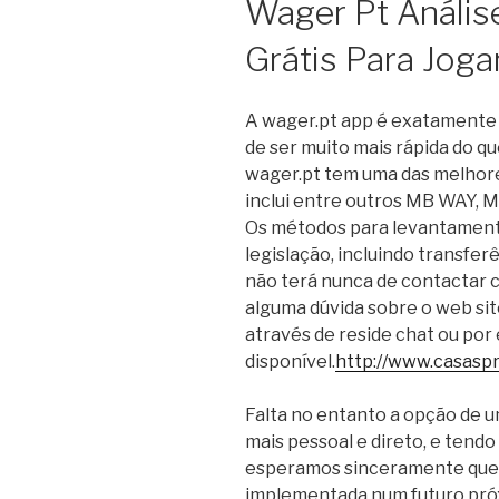
Wager Pt Análise
Grátis Para Joga
A wager.pt app é exatamente i
de ser muito mais rápida do qu
wager.pt tem uma das melhore
inclui entre outros MB WAY, M
Os métodos para levantament
legislação, incluindo transfe
não terá nunca de contactar c
alguma dúvida sobre o web sit
através de reside chat ou por
disponível.
http://www.casasp
Falta no entanto a opção de u
mais pessoal e direto, e tend
esperamos sinceramente que e
implementada num futuro próx