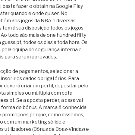
, basta fazer o obtain na Google Play
star quando e onde quiser. No
mbém aos jogos da NBA e diversas
s tem à sua disposição todos os jogos
 Ao todo são mais de one hundred fifty
 guess.pt, todos os dias a toda hora. Os
 pela equipa de segurança interna e
eis para serem aprovados.
secção de pagamentos, selecionar a
inserir os dados obrigatórios. Para
 deverá criar um perfil, depositar pelo
ta simples ou múltipla com cota
ess pt. Se a aposta perder, a casa vai
b forma de bónus. A marca é conhecida
 e promoções porque, como dissemos,
ão com um marketing sólido e
s utilizadores (Bônus de Boas-Vindas) e