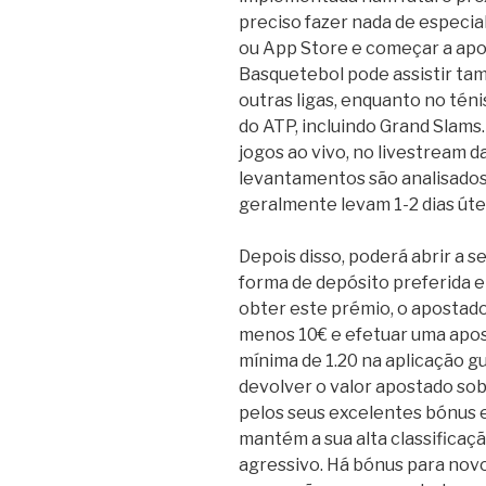
preciso fazer nada de especial
ou App Store e começar a apo
Basquetebol pode assistir ta
outras ligas, enquanto no téni
do ATP, incluindo Grand Slams.
jogos ao vivo, no livestream da
levantamentos são analisados
geralmente levam 1-2 dias út
Depois disso, poderá abrir a 
forma de depósito preferida e 
obter este prémio, o apostador
menos 10€ e efetuar uma apos
mínima de 1.20 na aplicação gu
devolver o valor apostado so
pelos seus excelentes bónus
mantém a sua alta classificaç
agressivo. Há bónus para novo