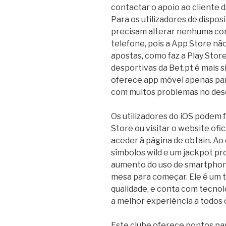
contactar o apoio ao cliente d
Para os utilizadores de dispos
precisam alterar nenhuma co
telefone, pois a App Store nã
apostas, como faz a Play Store.
desportivas da Bet.pt é mais 
oferece app móvel apenas par
com muitos problemas no de
Os utilizadores do iOS podem f
Store ou visitar o website ofi
aceder à página de obtain. Ao
símbolos wild e um jackpot pro
aumento do uso de smartphones
mesa para começar. Ele é um t
qualidade, e conta com tecnol
a melhor experiência a todos 
Este clube oferece pontos pa