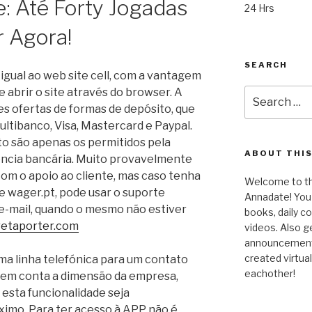
: Até Forty Jogadas
24 Hrs
r Agora!
SEARCH
gual ao web site cell, com a vantagem
e abrir o site através do browser. A
Search
for:
s ofertas de formas de depósito, que
ultibanco, Visa, Mastercard e Paypal.
o são apenas os permitidos pela
ABOUT THIS
rência bancária. Muito provavelmente
om o apoio ao cliente, mas caso tenha
Welcome to the
e wager.pt, pode usar o suporte
Annadate! You 
 e-mail, quando o mesmo não estiver
books, daily 
retaporter.com
videos. Also g
announcements!
created virtua
ma linha telefónica para um contato
eachother!
o em conta a dimensão da empresa,
sta funcionalidade seja
imo. Para ter acesso à APP não é