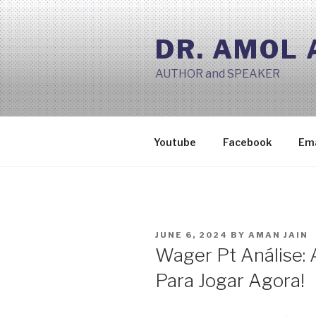
Skip
to
DR. AMOL
content
AUTHOR and SPEAKER
Youtube
Facebook
Ema
POSTED
JUNE 6, 2024
BY
AMAN JAIN
ON
Wager Pt Análise: 
Para Jogar Agora!