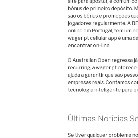
site para apostar, é comum c
bónus de primeiro depósito. M
são os bónus e promoções que
jogadores regularmente. A BE
online em Portugal, tem um n
wager pt cellular app é uma d
encontrar on-line.
O Australian Open regressa j
recurring, a wager.pt oferece 
ajuda a garantir que são pess
empresas reais. Contamos com
tecnologia inteligente para p
Últimas Notícias S
Se tiver qualquer problema no