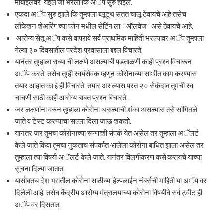
मोबाईलवर येईल जो भरला कि अॅप सुरु होईल.
एकदा अॅप सुरु झाले कि तुम्हाला ब्लूटूथ सतत चालू ठेवायचे आहे तसेच
लोकेशन शेअरिंग च्या फोन मधील सेटिंग ला ‘ ऑलवेज ‘ असे ठेवायचे आहे.
आरोग्य सेतू अॅप कसे वापरावे सर्व प्राथमिक माहिती भरल्यावर अॅप तुम्हाला
गेल्या ३० दिवसातील परदेश प्रवासाला बद्दल विचारते.
यानंतर तुम्हाला सध्या ची लक्षणे असल्याची पडताळणी काही प्रश्न विचारून
अॅप करते तसेच तुम्ही स्वयंसेवक म्हणून कोरोनाच्या साथीत काम करण्यास
तयार आहात का हे ही विचारते. तयार असल्यास परत २० सेकंदात तुमची स्व
चाचणी साठी काही आरोग्य बाबत प्रश्न विचारते.
जर लक्षणांना वरून तुम्हाला कोरोना असल्याची शंका असल्यास तसे सांगितले
जाते व टेस्ट करण्याचा सल्ला दिला जाऊ शकतो.
यानंतर जर तुमचा कोरोनाच्या रूग्णाशी संपर्क येत असेल तर तुम्हाला अॅलर्ट
केले जाते किंवा तुमचा नुकताच संपर्कात आलेला कोरोना बाधित झाला असेल तर
तुम्हाला त्या विषयी अॅलर्ट केले जाते. यानंतर विलगीकरण कसे करायचे याच्या
सूचना दिल्या जातात.
यासोबतच देश भरातील कोरोना साठीच्या हेल्पलाईन नंबर्सची माहिती या अॅप वर
दिलेली आहे. तसेच केंद्रीय आरोग्य मंत्रालयाच्या कोरोना विषयीचे सर्व ट्वीट ही
अॅप वर दिसतात.