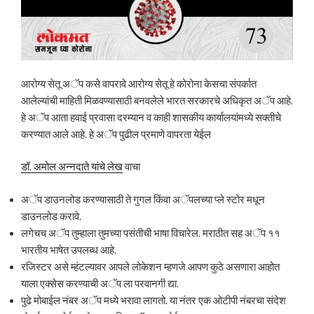
आरोग्य सेतू अॅप कसे वापरावे
आरोग्य सेतू हे कोरोना केसचा संपर्कात
आलेल्यांची माहिती मिळवण्यासाठी बनवलेले भारत सरकारचे अधिकृत अॅप आहे.
हे अॅप आता हवाई प्रवासा दरम्यान व काही शासकीय कार्यालयांमध्ये सक्तीचे
करण्यात आले आहे. हे अॅप पुढील प्रमाणे वापरता येईल
डॉ. अमोल अन्नदाते यांचे लेख
वाचा
अॅप डाउनलोड करण्यासाठी ते गुगल किंवा अॅपलच्या प्ले स्टोर मधून
डाउनलोड करावे.
लगेचच अॅप तुम्हाला तुमच्या पसंतीची भाषा विचारेल. मराठीत सह अॅप ११
भारतीय भाषेत उपलब्ध आहे.
रजिस्टर असे म्हंटल्यावर आपले लोकेशन म्हणजे आपण कुठे असणारा आहोत
याला एक्सेस करण्याची अॅप ला परवानगी द्या.
पुढे मोबाईल नंबर अॅप मध्ये भरावा लागतो. या नंतर एक ओटीपी नंबरचा संदेश