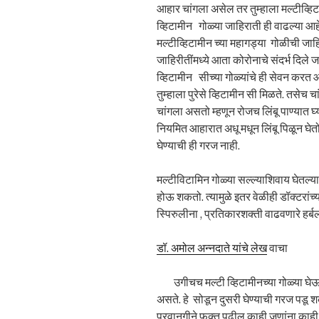
आहार चांगला असेल तर तुम्हाला मल्टीव्हिट
व्हिटामीन गोळ्या जाहिराती ही वाढल्या आह
मल्टीव्हिटामीन च्या महागड्या गोळीची जा
जाहिरीतींमध्ये आता कोरोनाचे संदर्भ दिले
व्हिटामीन सीच्या गोळ्यांचे ही सेवन करत आहे
तुम्हाला पुरेसे व्हिटामीन सी मिळते. तसेच 
चांगला असतो म्हणून रोजच लिंबू पाण्यात
नियमित आहारात अधू मधून लिंबू पिळून घेतोच.
घेण्याची ही गरज नाही.
मल्टीविटामिन गोळ्या सल्ल्याशिवाय घेतल्
होऊ शकतो. त्यामुळे इतर वेळीही डॉक्टरांच्य
स्पिरुलीना , प्रतिकारशक्ती वाढवणारे हर्
डॉ. अमोल अन्नदाते यांचे लेख
वाचा
उगीचच मल्टी व्हिटामीनच्या गोळ्या घेऊ न
असते. हे सोडून दुसरी घेण्याची गरज पडू शक
परवानगीने फक्त पुढील काही जणांना काही