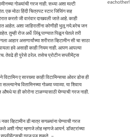
eachother!
ामीनच्या गोळ्यांची गरज नाही. सध्या अशा मल्टी
ेत. एक मोठा हिंदी चित्रपट स्टार जिंसिंग सह
हिरात करतो जी वारंवार दाखवली जाते आहे. काही
 जात आहेत. अशा जाहिरातींना कोणीही भुलू नये.बरेच जन
त. तुम्ही रोज अर्धे लिंबू पाण्यात पिळून घेतले तरी
चांगला आहार असणार्यांच्या शरीरात व्हिटामीन सी चा साठा
 घ्यायला हवे असाही काही नियम नाही. आपण आपल्या
 तेवढे ही पुरेसे ठरेल. तसेच प्रोटीन सप्लीमेंट्स
याने विटामिन ए सारख्या काही विटामिन्सचा ओवर डोस ही
ा सल्ल्यानेच वितामिनच्या गोळ्या घ्याव्या. या शिवाय
बल औषधे या ही कोरोना टाळण्यासाठी घेण्याची गरज नाही.
का व्हिटामीन डी मात्र सगळ्यांना घेण्याची गरज
ते अशी गोष्ट म्हणजे लोह म्हणजे आयर्न. डॉक्टरांच्या
 सप्लीमेंट्सची गरज पडू शकते. –