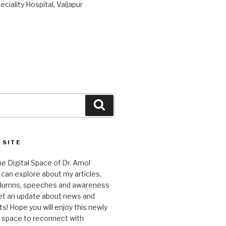
ciality Hospital, Vaijapur
Search
 SITE
 Digital Space of Dr. Amol
can explore about my articles,
columns, speeches and awareness
et an update about news and
 Hope you will enjoy this newly
l space to reconnect with