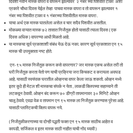
दिवशी नवीन मास्क वापरा व वापरून झाल्यावर २ नंबर च्या पिशवीत टाका अशा
प्रकारे चौथा दिवस येईल तेव्हा पाचवा मास्क वापरा व तो वापरून झाल्यावर १
नंबर च्या पिशवीत टाका व १ नंबरच्या पिशवीतील मास्क वापरा .
याचा अर्थ एक मास्क घातलेला असेल व चार सदैव पिशवीत असतील.
मोकळ्या वाऱ्यात मास्क ७२ तासात निर्जंतुक होतो यासाठी त्याला दिवस ( एक
दिवस अधिक ) वापरण्या आधी मिळतो आहे.
या मास्कचा सूर्य प्रकाशाशी संबंध येऊ देऊ नका. कारण सूर्य प्रकाशात एन ९५
मास्क ची उपयुक्तता नष्ट होते.
एन-९५ मास्क निर्जंतुक करून कसे वापरणार? जर मास्क एकच असेल तरी तो
घरी निर्जंतुक करता येतो पण याची प्रक्रिया जरा किचकट व करायला अवघड
आहे. यासाठी स्वयंपाक घरातील ओव्हनचा वापर केला जाऊ शकतो. ओव्हन मध्ये
इतर कुठे ही मेटल शी मास्कचा संपर्क न येता , लाकडी क्लिपच्या सहाय्याने ती
लटकवून ठेवावी. ओव्हन बंद करून ७० डीग्री तापमानावर ३० मिनिटे ओव्हन
चालू ठेवावे. एवढा वेळ व तापमान एन ९५ मास्क ला निर्जंतुक करण्यास पुरेसा आहे.
यासाठी प्लास्टिकची क्लिप वापरू नये.
( निर्जंतुकीकरणाच्या या दोन्ही पद्धती फक्त एन ९५ मास्क साठीच आहेत व
कापडी, सर्जिकल व इतर मास्क साठी नाहीत याची नोंद घ्यावी )