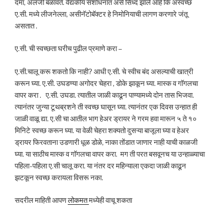
दमा, ॲलर्जी बळावते. वैद्यकीय संशोधनात असे सिध्द झाले आहे कि अस्वच्छ
ए.सी. मध्ये लीजनेल्ला, असीनॅटोबॅक्टर हे निमोनियाची लागण करणारे जंतू
असतात .
ए.सी. ची स्वच्छता घरीच पुढील प्रमाणे करा –
ए.सी.चालू करू शकतो कि नाही? आधी ए.सी. चे स्वीच बंद असल्याची खात्री
करून घ्या. ए.सी. उघडण्या अगोदर चेहरा , डोके झाकून घ्या. मास्क व गॉगलचा
वापर करा . ए.सी. उघडा. त्यातील जाळी काढून पाण्यामध्ये दोन तास भिजवा.
त्यानंतर जुन्या टूथब्रशने ती स्वच्छ घासून घ्या. त्यानंतर एक दिवस उन्हात ही
जाळी वाळू द्या. ए.सी चा आतील भाग हेअर ड्रायर ने गरम हवा मारून ५ ते १०
मिनिटे स्वच्छ करून घ्या. या वेळी चेहरा शक्यतो दुसऱ्या बाजूला घ्या व हेअर
ड्रायर फिरवताना उडणारी धूळ डोळे, नाका तोंडात जाणार नाही याची काळजी
घ्या. या साठीच मास्क व गॉगलचा वापर करा. मग ती परत बसवूनच या उन्हाळ्याचा
पहिला-पहिला ए.सी चालू करा. या नंतर दर महिन्याला एकदा जाळी काढून
झटकून स्वच्छ करायला विसरू नका.
सदरील माहिती आपण
लो
क
मत
मध्येही वाचू शकता