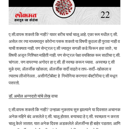
ए.सी.वापरू शकतो कि नाही? यावर बरीच चर्चा चालू आहे. एका रूम मधील ए.सी.
असेल तर त्या माध्यमातून कोरोना पसरू शकतो या विषयी कुठला ही पुरावा नाही व
याची शक्यता नाही. पण सेन्ट्रल ए.सी ज्यातून सगळी कडे फिरून हवा जाते , या
विषयी अजून निश्चित माहिती नाही. पण सेन्ट्रल पेक्षा वयक्तिक रूम साठीचा ए.सी.
चांगला . पण वापरण्या अगोदर हा ए.सी. ही स्वच्छ करून घ्यावा. अस्वच्छ ए.सी
मुळे दमा, ॲलर्जीक खोकला, ॲलर्जीक सर्दी वाढते व ताप–सर्दी–खोकला व
त्यातच लीजोनेल्ला , असीनॅटोबॅक्ट हे निमोनिया करणारा बॅक्टीरीया ए.सी मधून
पसरतो.
डॉ. अमोल अन्नदाते यांचे लेख
वाचा
ए.सी.वापरू शकतो कि नाही? उन्हाळा नुकताच सुरु झाल्याने या दिवसात अचानक
अनेक महिने बंद असलेले ए.सी. चालू होतात. बऱ्याचदा हे ए.सी. स्वच्छता न करता
चालू केले जातात. यात अनेक दिवस अडकलेले ॲलर्जीन्स ही बाहेर पडतात. आणि