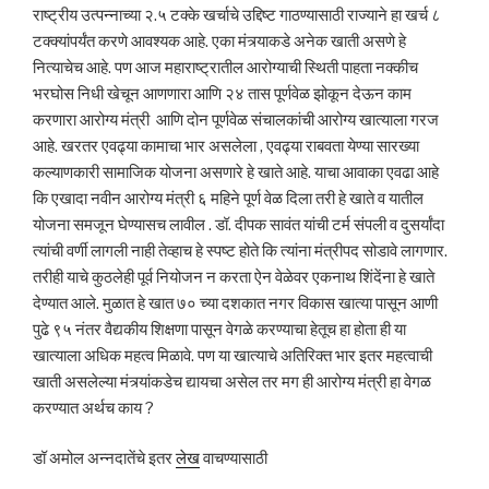
राष्ट्रीय उत्पन्नाच्या २.५ टक्के खर्चाचे उद्दिष्ट गाठण्यासाठी राज्याने हा खर्च ८
टक्क्यांपर्यंत करणे आवश्यक आहे. एका मंत्र्याकडे अनेक खाती असणे हे
नित्याचेच आहे. पण आज महाराष्ट्रातील आरोग्याची स्थिती पाहता नक्कीच
भरघोस निधी खेचून आणणारा आणि २४ तास पूर्णवेळ झोकून देऊन काम
करणारा आरोग्य मंत्री आणि दोन पूर्णवेळ संचालकांची आरोग्य खात्याला गरज
आहे. खरतर एवढ्या कामाचा भार असलेला , एवढ्या राबवता येण्या सारख्या
कल्याणकारी सामाजिक योजना असणारे हे खाते आहे. याचा आवाका एवढा आहे
कि एखादा नवीन आरोग्य मंत्री ६ महिने पूर्ण वेळ दिला तरी हे खाते व यातील
योजना समजून घेण्यासच लावील . डॉ. दीपक सावंत यांची टर्म संपली व दुसर्यांदा
त्यांची वर्णी लागली नाही तेव्हाच हे स्पष्ट होते कि त्यांना मंत्रीपद सोडावे लागणार.
तरीही याचे कुठलेही पूर्व नियोजन न करता ऐन वेळेवर एकनाथ शिंदेंना हे खाते
देण्यात आले. मुळात हे खात ७० च्या दशकात नगर विकास खात्या पासून आणी
पुढे ९५ नंतर वैद्यकीय शिक्षणा पासून वेगळे करण्याचा हेतूच हा होता ही या
खात्याला अधिक महत्व मिळावे. पण या खात्याचे अतिरिक्त भार इतर महत्वाची
खाती असलेल्या मंत्र्यांकडेच द्यायचा असेल तर मग ही आरोग्य मंत्री हा वेगळ
करण्यात अर्थच काय ?
डॉ अमोल अन्नदातेंचे इतर
लेख
वाचण्यासाठी