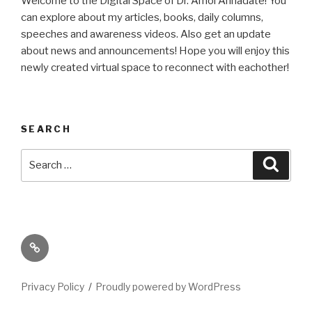
Welcome to the Digital Space of Dr. Amol Annadate! You
can explore about my articles, books, daily columns,
speeches and awareness videos. Also get an update
about news and announcements! Hope you will enjoy this
newly created virtual space to reconnect with eachother!
SEARCH
Search
Searc
for:
Its
High
Time
Privacy Policy
Proudly powered by WordPress
We