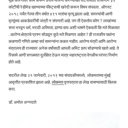
मूळ कारणावर काम करून उपाय योजना करण्यापेक्षा वाटपासाठी शासनाने ३२
कोटींची रेडीमेड खाण्याच्या पॅकेट्सची खरेदी करून विषय संपवला . ऑगस्ट
२०१८ पर्यंत गेल्या तीन वर्षात ४९१ मतांचा मृत्यू झाला आहे. समस्यांची आणी
मृत्यूंच्या आकडेवारींची जंत्री न संपणारी आहे. पण ती ऐकतोय कोण ? लाखांच्या
सभा भरवून धर्म, मराठी अस्मिता, ढाण्या वाघ अशी भाषणे ऐकवली कि मते मिळतात
. आरोग्य क्षेत्राचे प्रश्न सोडवून कुठे मते मिळणार आहेत ? ही राजकीय पक्षांना
कळणारी गणिते आम्हा सर्व सामन्यांना कळत नाहीत. आरोग्य मंत्री आणि आरोग्य
मंत्रालय ही राज्यावर अनेक वर्षांसाठी आपली अमिट छाप सोडण्याचे खाते आहे. ते
रिकामे आणी सगळ्यात दुर्लक्षित ठेऊन मात्र महाराष्ट्रात वेगळीच परंपरा निर्माण
होते आहे.
सदरील लेख २१ जानेवारी, २०१९ च्या संपादकीयमध्ये, लोकमतच्या मुंबई
आवृत्तीत प्रकाशित झाला आहे.
लोकमत
वृत्तपत्रात हा लेख वाचण्यासाठी क्लिक
करा.
डॉ. अमोल अन्नदाते