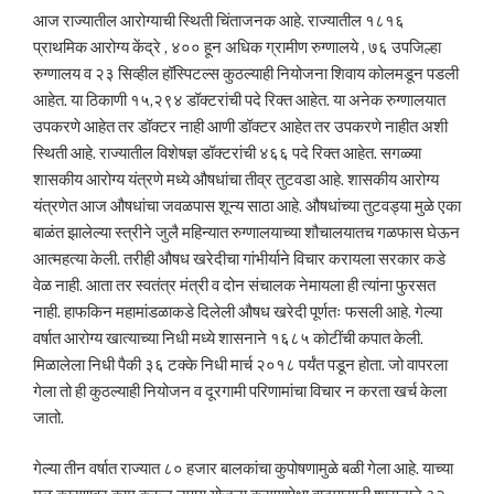
आज राज्यातील आरोग्याची स्थिती चिंताजनक आहे. राज्यातील १८१६
प्राथमिक आरोग्य केंद्रे , ४०० हून अधिक ग्रामीण रुग्णालये , ७६ उपजिल्हा
रुग्णालय व २३ सिव्हील हॉस्पिटल्स कुठल्याही नियोजना शिवाय कोलमडून पडली
आहेत. या ठिकाणी १५,२९४ डॉक्टरांची पदे रिक्त आहेत. या अनेक रुग्णालयात
उपकरणे आहेत तर डॉक्टर नाही आणी डॉक्टर आहेत तर उपकरणे नाहीत अशी
स्थिती आहे. राज्यातील विशेषज्ञ डॉक्टरांची ४६६ पदे रिक्त आहेत. सगळ्या
शासकीय आरोग्य यंत्रणे मध्ये औषधांचा तीव्र तुटवडा आहे. शासकीय आरोग्य
यंत्रणेत आज औषधांचा जवळपास शून्य साठा आहे. औषधांच्या तुटवड्या मुळे एका
बाळंत झालेल्या स्त्रीने जुलै महिन्यात रुग्णालयाच्या शौचालयातच गळफास घेऊन
आत्महत्या केली. तरीही औषध खरेदीचा गांभीर्याने विचार करायला सरकार कडे
वेळ नाही. आता तर स्वतंत्र मंत्री व दोन संचालक नेमायला ही त्यांना फुरसत
नाही. हाफकिन महामांडळाकडे दिलेली औषध खरेदी पूर्णतः फसली आहे. गेल्या
वर्षात आरोग्य खात्याच्या निधी मध्ये शासनाने १६८५ कोटींची कपात केली.
मिळालेला निधी पैकी ३६ टक्के निधी मार्च २०१८ पर्यंत पडून होता. जो वापरला
गेला तो ही कुठल्याही नियोजन व दूरगामी परिणामांचा विचार न करता खर्च केला
जातो.
गेल्या तीन वर्षात राज्यात ८० हजार बालकांचा कुपोषणामुळे बळी गेला आहे. याच्या