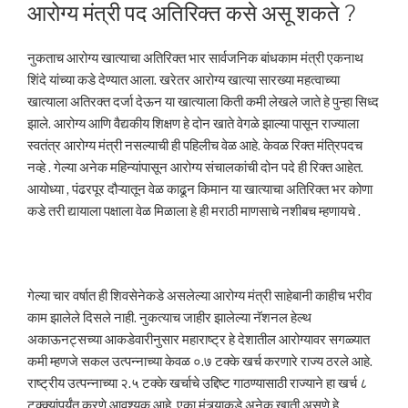
ON
आरोग्य मंत्री पद अतिरिक्त कसे असू शकते ?
नुकताच आरोग्य खात्याचा अतिरिक्त भार सार्वजनिक बांधकाम मंत्री एकनाथ
शिंदे यांच्या कडे देण्यात आला. खरेतर आरोग्य खात्या सारख्या महत्वाच्या
खात्याला अतिरक्त दर्जा देऊन या खात्याला किती कमी लेखले जाते हे पुन्हा सिध्द
झाले. आरोग्य आणि वैद्यकीय शिक्षण हे दोन खाते वेगळे झाल्या पासून राज्याला
स्वतंत्र आरोग्य मंत्री नसल्याची ही पहिलीच वेळ आहे. केवळ रिक्त मंत्रिपदच
नव्हे . गेल्या अनेक महिन्यांपासून आरोग्य संचालकांची दोन पदे ही रिक्त आहेत.
आयोध्या , पंढरपूर दौऱ्यातून वेळ काढून किमान या खात्याचा अतिरिक्त भर कोणा
कडे तरी द्यायाला पक्षाला वेळ मिळाला हे ही मराठी माणसाचे नशीबच म्हणायचे .
गेल्या चार वर्षात ही शिवसेनेकडे असलेल्या आरोग्य मंत्री साहेबानी काहीच भरीव
काम झालेले दिसले नाही. नुकत्याच जाहीर झालेल्या नॅशनल हेल्थ
अकाऊनट्सच्या आकडेवारीनुसार महाराष्ट्र हे देशातील आरोग्यावर सगळ्यात
कमी म्हणजे सकल उत्पन्नाच्या केवळ ०.७ टक्के खर्च करणारे राज्य ठरले आहे.
राष्ट्रीय उत्पन्नाच्या २.५ टक्के खर्चाचे उद्दिष्ट गाठण्यासाठी राज्याने हा खर्च ८
टक्क्यांपर्यंत करणे आवश्यक आहे. एका मंत्र्याकडे अनेक खाती असणे हे