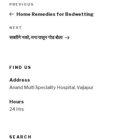
Post
Previous
PREVIOUS
navigation
Post
Home Remedies for Bedwetting
Next
NEXT
Post
सक्तीने नको, मना पासून गोड बोला
FIND US
Address
Anand Multi Speciality Hospital, Vaijapur
Hours
24 Hrs
SEARCH