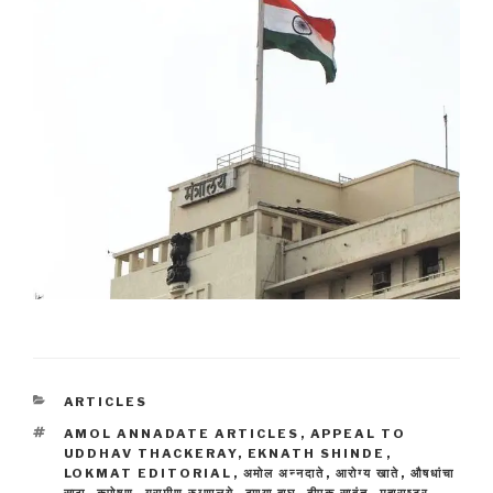
CATEGORIES
ARTICLES
TAGS
AMOL ANNADATE ARTICLES
,
APPEAL TO
UDDHAV THACKERAY
,
EKNATH SHINDE
,
LOKMAT EDITORIAL
,
अमोल अन्नदाते
,
आरोग्य खाते
,
औषधांचा
साठा
,
कुपोषण
,
ग्रामीण रुग्णालये
,
ढाण्या वाघ
,
दीपक सावंत
,
महाराष्ट्र
,