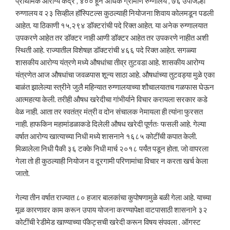
प्राथमिक आरोग्य केंद्रे , ४०० हून अधिक ग्रामीण रुग्णालये , ७६ उपजिल्हा
रुग्णालय व २३ सिव्हील हॉस्पिटल्स कुठल्याही नियोजना शिवाय कोलमडून पडली
आहेत. या ठिकाणी १५,२९४ डॉक्टरांची पदे रिक्त आहेत. या अनेक रुग्णालयात
उपकरणे आहेत तर डॉक्टर नाही आणी डॉक्टर आहेत तर उपकरणे नाहीत अशी
स्थिती आहे. राज्यातील विशेषज्ञ डॉक्टरांची ४६६ पदे रिक्त आहेत. सगळ्या
शासकीय आरोग्य यंत्रणे मध्ये औषधांचा तीव्र तुटवडा आहे. शासकीय आरोग्य
यंत्रणेत आज औषधांचा जवळपास शून्य साठा आहे. औषधांच्या तुटवड्या मुळे एका
बाळंत झालेल्या स्त्रीने जुलै महिन्यात रुग्णालयाच्या शौचालयातच गळफास घेऊन
आत्महत्या केली. तरीही औषध खरेदीचा गांभीर्याने विचार करायला सरकार कडे
वेळ नाही. आता तर स्वतंत्र मंत्री व दोन संचालक नेमायला ही त्यांना फुरसत
नाही. हाफकिन महामांडळाकडे दिलेली औषध खरेदी पूर्णतः फसली आहे. गेल्या
वर्षात आरोग्य खात्याच्या निधी मध्ये शासनाने १६८५ कोटींची कपात केली.
मिळालेला निधी पैकी ३६ टक्के निधी मार्च २०१८ पर्यंत पडून होता. जो वापरला
गेला तो ही कुठल्याही नियोजन व दूरगामी परिणामांचा विचार न करता खर्च केला
जातो.
गेल्या तीन वर्षात राज्यात ८० हजार बालकांचा कुपोषणामुळे बळी गेला आहे. याच्या
मूळ कारणावर काम करून उपाय योजना करण्यापेक्षा वाटपासाठी शासनाने ३२
कोटींची रेडीमेड खाण्याच्या पॅकेट्सची खरेदी करून विषय संपवला . ऑगस्ट