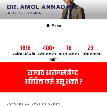
Skip
DR. AMOL ANNADATE
to
AUTHOR and SPEAKER
content
Menu
POSTED
JANUARY 21, 2019
BY
ADMIN