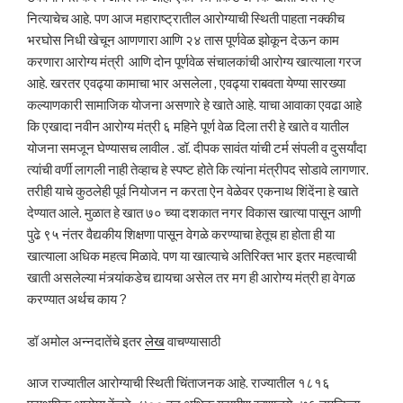
नित्याचेच आहे. पण आज महाराष्ट्रातील आरोग्याची स्थिती पाहता नक्कीच
भरघोस निधी खेचून आणणारा आणि २४ तास पूर्णवेळ झोकून देऊन काम
करणारा आरोग्य मंत्री आणि दोन पूर्णवेळ संचालकांची आरोग्य खात्याला गरज
आहे. खरतर एवढ्या कामाचा भार असलेला , एवढ्या राबवता येण्या सारख्या
कल्याणकारी सामाजिक योजना असणारे हे खाते आहे. याचा आवाका एवढा आहे
कि एखादा नवीन आरोग्य मंत्री ६ महिने पूर्ण वेळ दिला तरी हे खाते व यातील
योजना समजून घेण्यासच लावील . डॉ. दीपक सावंत यांची टर्म संपली व दुसर्यांदा
त्यांची वर्णी लागली नाही तेव्हाच हे स्पष्ट होते कि त्यांना मंत्रीपद सोडावे लागणार.
तरीही याचे कुठलेही पूर्व नियोजन न करता ऐन वेळेवर एकनाथ शिंदेंना हे खाते
देण्यात आले. मुळात हे खात ७० च्या दशकात नगर विकास खात्या पासून आणी
पुढे ९५ नंतर वैद्यकीय शिक्षणा पासून वेगळे करण्याचा हेतूच हा होता ही या
खात्याला अधिक महत्व मिळावे. पण या खात्याचे अतिरिक्त भार इतर महत्वाची
खाती असलेल्या मंत्र्यांकडेच द्यायचा असेल तर मग ही आरोग्य मंत्री हा वेगळ
करण्यात अर्थच काय ?
डॉ अमोल अन्नदातेंचे इतर
लेख
वाचण्यासाठी
आज राज्यातील आरोग्याची स्थिती चिंताजनक आहे. राज्यातील १८१६