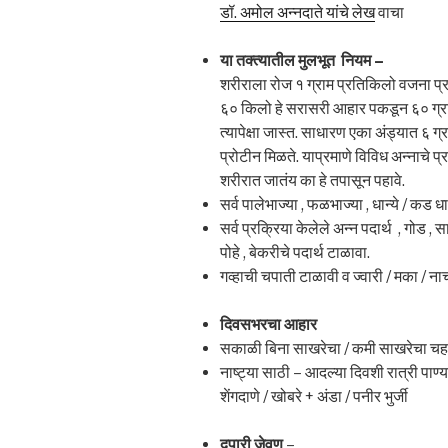
डॉ. अमोल अन्नदाते यांचे लेख
वाचा
या तक्त्यातील मुलभूत नियम –
शरीराला रोज १ ग्राम प्रतिकिलो वजना प्
६० किलो हे सरासरी आहार पकडून ६० ग्र
त्यापेक्षा जास्त. साधारण एका अंड्यात ६ ग्
प्रोटीन मिळते. याप्रमाणे विविध अन्नाचे प
शरीरात जातंय का हे तपासून पहावे.
सर्व पालेभाज्या , फळभाज्या , धान्ये / कड ध
सर्व प्रक्रिया केलेले अन्न पदार्थ , गोड , स
पोहे , बेकरीचे पदार्थ टाळावा.
गव्हाची चपाती टाळावी व ज्वारी / मका / न
दिवसभरचा आहार
सकाळी बिना साखरेचा / कमी साखरेचा चह
नाष्ट्या साठी – आदल्या दिवशी रात्री पाण
शेंगदाणे / खोबरे + अंडा / पनीर भुर्जी
दुपारी जेवण
–