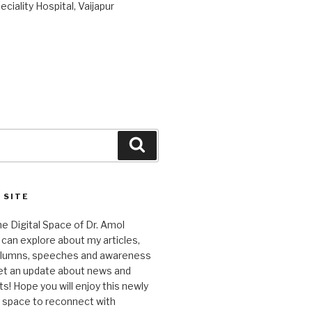
ciality Hospital, Vaijapur
Search
 SITE
 Digital Space of Dr. Amol
can explore about my articles,
columns, speeches and awareness
et an update about news and
 Hope you will enjoy this newly
l space to reconnect with