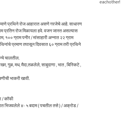
eachother!
रमाणे प्रथिने रोज आहारात असणे गरजेचे आहे. साधारण
ाम प्रतिन रोज मिळायला हवे. वजन जास्त असल्यास
राम, १०० ग्राम पनीर / मांसाहारी अन्नात २२ ग्राम
्रथिनांचे प्रमाण तपासून दिवसात ६० ग्राम तरी प्रथिने
ान्ये चालतील.
ाखर, गुळ, मध, मैदा,तळलेले, साबुदाणा , भात , बिस्किटे ,
ाचणीची भाकरी खावी.
ा / कॉफी
्यात भिजवलेले ४- ५ बदाम ( पचतील तसे ) / अक्रोड /