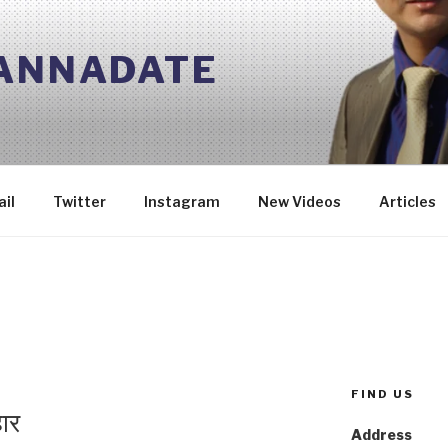
 ANNADATE
il
Twitter
Instagram
New Videos
Articles
FIND US
हार
Address