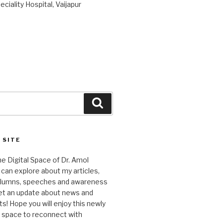
ciality Hospital, Vaijapur
Search
 SITE
 Digital Space of Dr. Amol
can explore about my articles,
columns, speeches and awareness
et an update about news and
 Hope you will enjoy this newly
l space to reconnect with