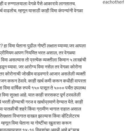
eachother!
ाही व रुग्णालयाला वेगळे पैसे आकारावे लागतातच.
च वाढतोच. म्हणून यासाठी काही विमा कंपन्यांनी वेगळा
? हा विमा घेताना पुढील गोष्टी लक्षात घ्याव्या.जर आपला
 प्रीमियम आपण नियमित भरत असाल, तर वेगळ्या
 विमा असल्यास तो प्रत्येक व्यक्तीला किमान ५ लाखांची
ाढवून घ्यावा. जर आरोग्य विमा नसेल तर वेगळा कोरोना
त इतर कोरोनाची जोखीम वाढवणारे आजार असलेली व्यक्ती
ोजन करून ठेवावे. काही खर्च कमी करून कधीही वापरता
 विमा वार्षिक रुपये १५० पासून ते ५००० पर्यंत उपलब्ध
त विमा सुरक्षा आहे. यात काही सरसकट पूर्ण ठरवलेली
ये भरती होण्याची गरज व खर्चाप्रमाणे देण्यात येते. काही
िसºया पातळीची शहरे किंवा ग्रामीण भागात राहात असाल
अतिदक्षता विभागात दाखल झाल्यास किंवा व्हेंटिलेटरच
्हणून विमा घेताना या गोष्टींचा खुलासा करून
विमा काढल्यापासून १४-१६ दिवसांचा अवधी आहे.बºयाच