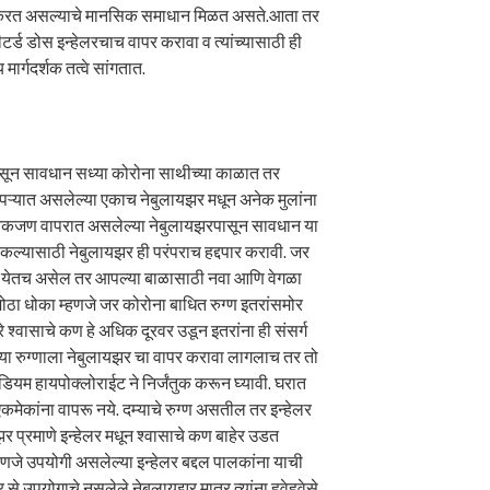
 करत असल्याचे मानसिक समाधान मिळत असते.आता तर
 मीटर्ड डोस इन्हेलरचाच वापर करावा व त्यांच्यासाठी ही
ार्गदर्शक तत्वे सांगतात.
ून सावधान सध्या कोरोना साथीच्या काळात तर
कोपऱ्यात असलेल्या एकाच नेबुलायझर मधून अनेक मुलांना
 अनेकजण वापरात असलेल्या नेबुलायझरपासून सावधान या
दी खोकल्यासाठी नेबुलायझर ही परंपराच हद्दपार करावी. जर
ेळ येतच असेल तर आपल्या बाळासाठी नवा आणि वेगळा
मोठा धोका म्हणजे जर कोरोना बाधित रुग्ण इतरांसमोर
 श्वासाचे कण हे अधिक दूरवर उडून इतरांना ही संसर्ग
या रुग्णाला नेबुलायझर चा वापर करावा लागलाच तर तो
डियम हायपोक्लोराईट ने निर्जंतुक करून घ्यावी. घरात
कमेकांना वापरू नये. दम्याचे रुग्ण असतील तर इन्हेलर
लायझर प्रमाणे इन्हेलर मधून श्वासाचे कण बाहेर उडत
हणजे उपयोगी असलेल्या इन्हेलर बद्दल पालकांना याची
े उपयोगाचे नसलेले नेबुलायझर मात्र त्यांना हवेहवेसे