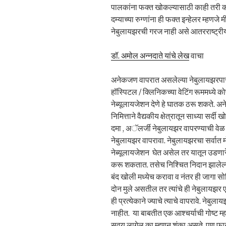
पालकांना फक्त खोकल्यासाठी काही तरी
दम्याच्या रुग्णांना ही फक्त इन्हेलर म्हणजे
नेबुलायझरची गरज नाही असे आतरराष्ट्रीय म
डॉ. अमोल अन्नदाते यांचे लेख
वाचा
अनेकजण वापरात असलेल्या नेबुलायझरपास
हॉस्पिटल / क्लिनिकच्या वेटिंग रूममध्ये 
नेब्यूलायजेशन देणे हे घातक ठरू शकते.
निमित्ताने वैद्यकीय क्षेत्रातून साध्या सर्
दमा , अॅलर्जी नेबुलायझर वापरण्याची व
नेबुलायझर वापरावा. नेबुलायझरचा सर्वात 
नेब्यूलायजेशन घेत असेल तर यातून उडणारे
करू शकतात. तसेच निश्चित निदान झालेल्
बंद खोली मध्येच करावा व नंतर ही जागा सो
दोन मुले असतील तर त्यांचे ही नेबुलायझर ए
ही प्रत्येकाने ज्याचे त्याचे वापरावे. नेबु
नाहीत. या बाबतीत एक आश्चर्याची गोष्ट म्
सवय लागेल का म्हणून शंका असते. पण फार स