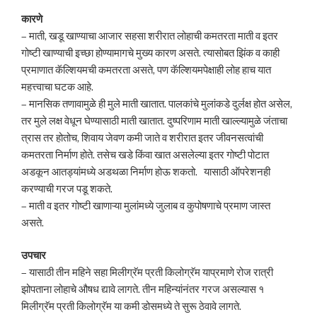
कारणे
– माती, खडू खाण्याचा आजार सहसा शरीरात लोहाची कमतरता माती व इतर
गोष्टी खाण्याची इच्छा होण्यामागचे मुख्य कारण असते. त्यासोबत झिंक व काही
प्रमाणात कॅल्शियमची कमतरता असते, पण कॅल्शियमपेक्षाही लोह हाच यात
महत्त्वाचा घटक आहे.
– मानसिक तणावामुळे ही मुले माती खातात. पालकांचे मुलांकडे दुर्लक्ष होत असेल,
तर मुले लक्ष वेधून घेण्यासाठी माती खातात. दुष्परिणाम माती खाल्ल्यामुळे जंताचा
त्रास तर होतोच, शिवाय जेवण कमी जाते व शरीरात इतर जीवनसत्वांची
कमतरता निर्माण होते. तसेच खडे किंवा खात असलेल्या इतर गोष्टी पोटात
अडकून आतड्यांमध्ये अडथळा निर्माण होऊ शकतो. यासाठी ऑपरेशनही
करण्याची गरज पडू शकते.
– माती व इतर गोष्टी खाणाऱ्या मुलांमध्ये जुलाब व कुपोषणाचे प्रमाण जास्त
असते.
उपचार
– यासाठी तीन महिने सहा मिलीग्रॅम प्रती किलोग्रॅम याप्रमाणे रोज रात्री
झोपताना लोहाचे औषध द्यावे लागते. तीन महिन्यांनंतर गरज असल्यास १
मिलीग्रॅम प्रती किलोग्रॅम या कमी डोसमध्ये ते सुरू ठेवावे लागते.