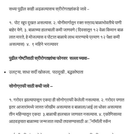
सध्या पुढील काही अढळल्यासच स्रीरोगतज्ञांकडे जावे –
१. पोट खूप दुखत असल्यास. २. योनीमार्गातून रक्त स्त्राव/बाळाभोवतीचे पाणी
बाहेर येणे. ३. बाळाच्या हालचाली कमी जाणवणे ( दिवसातून १२ वेळा किमान बाळ
लात मारते, हे मोजल्यास व पोटात बाळाचे लाथ मारण्याचे प्रमाण १२ पेक्षा कमी
असल्यास) ४. ९ महिने भरल्यावर
पुढील
गोष्टींसाठी
स्रीरोगतज्ञांचा
फोनवर
सल्ला
घ्यावा
–
उलट्या, साधा सर्दी खोकला, पाठदुखी , बद्धकोष्ठता
सोनोग्राफी
साठी
कधी
जावे
–
१. गरोदर झाल्यापासून एकदा ही सोनोग्राफी केलेली नसल्यास. २. गरोदर पणात
इतर आजारांमध्ये जास्त जोखीम असल्यास व बाळाला/आई ला धोका असल्यास
तीन महिन्यातून एकदा ३.बाळाची हालचाल जाणवत नसल्यास. ४. एकोणिसाव्या
आठवड्यात बाळाच्या जन्मजात व्याधी तपासण्यासाठी अॅनॉमॉली स्कॅन