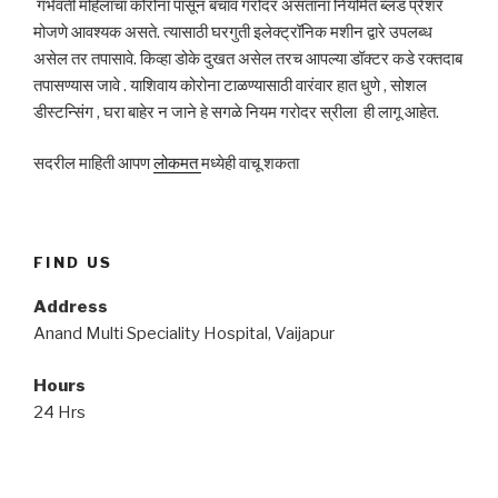
गर्भवती महिलांचा कोरोना पासून बचाव गरोदर असताना नियमित ब्लड प्रेशर
मोजणे आवश्यक असते. त्यासाठी घरगुती इलेक्ट्रॉनिक मशीन द्वारे उपलब्ध
असेल तर तपासावे. किव्हा डोके दुखत असेल तरच आपल्या डॉक्टर कडे रक्तदाब
तपासण्यास जावे . याशिवाय कोरोना टाळण्यासाठी वारंवार हात धुणे , सोशल
डीस्टन्सिंग , घरा बाहेर न जाने हे सगळे नियम गरोदर स्रीला ही लागू आहेत.
सदरील माहिती आपण
लोकमत
मध्येही वाचू शकता
FIND US
Address
Anand Multi Speciality Hospital, Vaijapur
Hours
24 Hrs