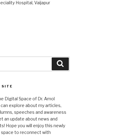
ciality Hospital, Vaijapur
Search
 SITE
 Digital Space of Dr. Amol
can explore about my articles,
columns, speeches and awareness
et an update about news and
 Hope you will enjoy this newly
l space to reconnect with