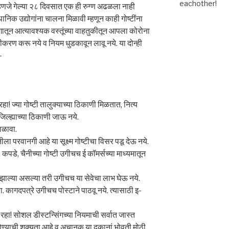
eachother!
णजे गेल्या २८ दिवसात एक ही रुग्ण अढळला नाही
ानिक उद्योगांना चालना मिळावी म्हणून काही गोष्टींना
ातून आत्यावश्यक वस्तूंच्या वाहतुकीतून आपला कोरोना
ीकरण करू नये व नियम धुडकावून लावू नये. या दोन्ही
–
रहा! ज्या गोष्टी तालुक्याच्या ठिकाणी मिळतात, नित्य
िल्ह्याच्या ठिकाणी जाऊ नये.
ाळावा.
ीला परवानगी आहे या सूक्ष्म गोष्टीचा विसर पडू देऊ नये.
पडे, चैनीच्या गोष्टी उगीचच ई कॉमर्सच्या माध्यमातून
रु झाल्या असल्या तरी उगीचच या सेवेचा लाभ घेऊ नये.
. कागदपत्रे उगीचच पोस्टाने पाठवू नये. त्यासाठी इ-
 रहा! सोशल डीस्टन्सिंगच्या नियमाची सर्वात जास्त
होण्याची शक्यता आहे व अचानक या दुकानां भोवती मोठी