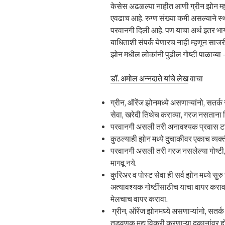
केसेस अढळल्या नाहीत आणी ग्रीन झोन म्ह
एवढाच आहे. रुग्ण संख्या कमी असल्याने स्थ
परवानगी दिली आहे. पण याचा अर्थ इतर भाग
बाधिताशी संपर्क येणारच नाही म्हणून साजर
झोन मधील लोकांनी पुढील गोष्टी पाळाव्या 
डॉ. अमोल अन्नदाते यांचे लेख
वाचा
ग्रीन, ऑरेंज झोनमध्ये असणाऱ्यांनो, सतर्क 
सेवा, खरेदी तिथेच कराव्या, गरज नसताना ज
परवानगी असली तरी अनावश्यक प्रवास ट
कुठल्याही झोन मध्ये दुचाकीवर एकाच व्यक्त
परवानगी असली तरी गरज नसलेल्या गोष्टी, क
मागवू नये.
कुरिअर व पोस्ट सेवा ही सर्व झोन मध्ये सु
अत्यावश्यक गोष्टींसाठीच याचा वापर करावा
मेलचाच वापर करावा.
ग्रीन, ऑरेंज झोनमध्ये असणाऱ्यांनो, सतर्क
तुडवणूक मद्य विक्री करणाऱ्या दुकानांवर 