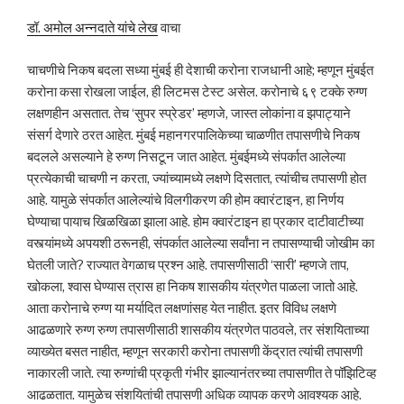
डॉ. अमोल अन्नदाते यांचे लेख
वाचा
चाचणीचे निकष बदला सध्या मुंबई ही देशाची करोना राजधानी आहे; म्हणून मुंबईत
करोना कसा रोखला जाईल, ही लिटमस टेस्ट असेल. करोनाचे ६९ टक्के रुग्ण
लक्षणहीन असतात. तेच ‘सुपर स्प्रेडर’ म्हणजे, जास्त लोकांना व झपाट्याने
संसर्ग देणारे ठरत आहेत. मुंबई महानगरपालिकेच्या चाळणीत तपासणीचे निकष
बदलले असल्याने हे रुग्ण निसटून जात आहेत. मुंबईमध्ये संपर्कात आलेल्या
प्रत्येकाची चाचणी न करता, ज्यांच्यामध्ये लक्षणे दिसतात, त्यांचीच तपासणी होत
आहे. यामुळे संपर्कात आलेल्यांचे विलगीकरण की होम क्वारंटाइन, हा निर्णय
घेण्याचा पायाच खिळखिळा झाला आहे. होम क्वारंटाइन हा प्रकार दाटीवाटीच्या
वस्त्यांमध्ये अपयशी ठरूनही, संपर्कात आलेल्या सर्वांना न तपासण्याची जोखीम का
घेतली जाते? राज्यात वेगळाच प्रश्न आहे. तपासणीसाठी ‘सारी’ म्हणजे ताप,
खोकला, श्वास घेण्यास त्रास हा निकष शासकीय यंत्रणेत पाळला जातो आहे.
आता करोनाचे रुग्ण या मर्यादित लक्षणांसह येत नाहीत. इतर विविध लक्षणे
आढळणारे रुग्ण रुग्ण तपासणीसाठी शासकीय यंत्रणेत पाठवले, तर संशयिताच्या
व्याख्येत बसत नाहीत, म्हणून सरकारी करोना तपासणी केंद्रात त्यांची तपासणी
नाकारली जाते. त्या रुग्णांची प्रकृती गंभीर झाल्यानंतरच्या तपासणीत ते पॉझिटिव्ह
आढळतात. यामुळेच संशयितांची तपासणी अधिक व्यापक करणे आवश्यक आहे.