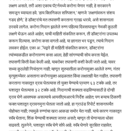
लक्षण असले, तरी अशा एकाच पॅटर्नमध्ये करोना येणार नाही, हे सरकारने
समजून घ्यायला हवे. ‘हाय क्लिनिकल सस्पिशन,’ म्हणजे ‘लक्षणांवरून संशय
गडद होणे,’ हे डॉक्टरांचे मत तपासणी करताना ग्राह्य धरावे, असे शासनाला
ठरवावे लागेल. करोना निदान झालेले रुग्ण पहिल्या दिवसापासून नेमकी कुठली
लक्षणे घेऊन आले आहेत, याची माहिती संकलित करून, ती डॉक्टरांना उपलब्ध
करून दिल्यास, करोना कसा वागतो आहे, या ज्ञानात भर पडून, त्याचे निदान
लवकर होईल. एका अॅपद्वारे ही माहिती संकलित करून, डॉक्टरांना
त्यांच्याकडील करोनारुग्ण कसा आला, हेही सांगण्याची सोय करता येईल.
तपासणी किती वेळा केली आहे, याबरोबर तपासणी कशी केली जाते आहे, यावर
सध्या कुठलेही नियंत्रण नाही; म्हणून सुरुवातीला करोनामुक्त आलेले रुग्ण, नंतर
मृत्युशय्येवर असताना करोनायुक्त आढळतात किंवा लक्षातही येत नाहीत. तपासणी
करताना नाकातून द्राव घेतल्यास तो युक्त येण्याचे प्रमाण ६३ टक्के आहे, तर
घशातून घेतल्यास ३२ टक्के आहे. निदानाची शक्यता वाढविण्यासाठी हे दोन्ही
द्राव घेणे आवश्यक असल्याचे आयसीएमआरचे निर्देश आहेत; पण बऱ्याच ठिकाणी
फक्त घशातून द्रावनमुना घेतला जातो आहे. हा ग्राउंड रिपोर्ट शासनापर्यंत
पोहोचत नाही; त्यामुळे रुग्णांचा खरा आकडा समोर येत नाही. याचे कारण नाकातून
स्वॅब घेताना, शिंक येण्याची शक्यता जास्त असते; म्हणून तो घेणाऱ्याला धोका
वाढवतो. तुलनेने, घशातून स्वॅब घेणे सोपे आहे. स्वॅब घेणारे सुरक्षित राहावेत,