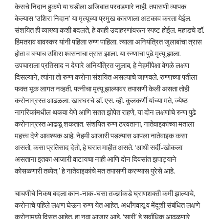
केसचे निदान हुकणे या घडीला अजिबात परवडणारे नाही. तपासणी व्यापक
केल्यास ‘उशिरा निदान’ या मृत्यूच्या प्रमुख कारणाला अटकाव करता येईल.
संशयित ही व्याख्या कशी बदलते, हे काही उदाहरणांवरून स्पष्ट होईल. महाडचे डॉ.
हिंमतराव बावस्कर यांनी पहिला रुग्ण पाहिला. त्याला अनियंत्रित जुलाबांचा त्रास
होता व बऱ्याच उशिरा श्वसनाचा त्रास झाला. या रुग्णाचा पुढे मृत्यू झाला.
उपचाराला प्रतिसाद न देणारे अनियंत्रित जुलाब, हे नेहमीपेक्षा वेगळे लक्षण
दिसल्याने, त्यांना तो रुग्ण करोना संशयित असल्याचे जाणवले. रुग्णाच्या पतीला
फक्त भूक लागत नव्हती. पत्नीचा मृत्यू झाल्यावर तपासणी केली असता तोही
करोनाग्रस्त आढळला. खारघरचे डॉ. एस. व्ही. कुलकर्णी यांच्या मते, ज्येष्ठ
नागरिकांमधील थकवा येणे आणि सतत झोपेत राहणे, या दोन लक्षणांचे रुग्ण पुढे
करोनाग्रस्त आढळू शकतात. संशयित रुग्ण ठरवताना, नातेवाइकांच्या मताला
महत्त्व देणे आवश्यक आहे. नेहमी आजारी पडल्यास आपला नातेवाइक कसा
असतो, कसा प्रतिसाद देतो, हे घरात माहीत असते. ‘आधी सर्दी-खोकला
असताना इतका आजारी वाटायचा नाही आणि दोन दिवसांत झपाट्याने
कोसळणारी तब्येत,’ हे नातेवाइकांचे मत तपासणी करण्यास पुरेसे आहे.
चाचणीचे निकष बदला कान-नाक-घसा तज्ज्ञांकडे घ्राणशक्ती कमी झाल्याचे,
करोनाचे पहिले लक्षण घेऊन रुग्ण येत आहेत. अर्धांगवायू व मेंदूशी संबंधित लक्षणे
करोनामध्ये दिसत आहेत. हा नवा आजार आहे. ‘सारी’ हे सर्वाधिक आढळणारे