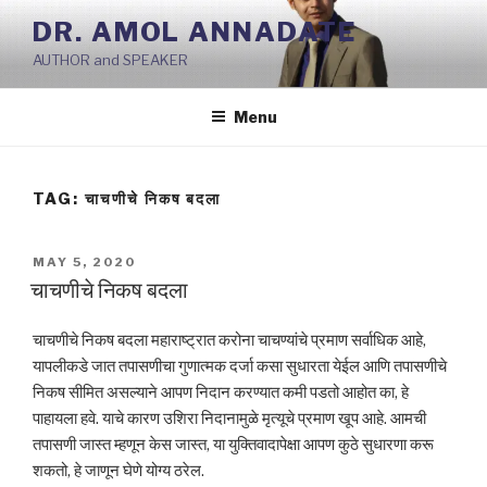
Skip
DR. AMOL ANNADATE
to
AUTHOR and SPEAKER
content
Menu
TAG:
चाचणीचे निकष बदला
POSTED
MAY 5, 2020
ON
चाचणीचे निकष बदला
चाचणीचे निकष बदला महाराष्ट्रात करोना चाचण्यांचे प्रमाण सर्वाधिक आहे,
यापलीकडे जात तपासणीचा गुणात्मक दर्जा कसा सुधारता येईल आणि तपासणीचे
निकष सीमित असल्याने आपण निदान करण्यात कमी पडतो आहोत का, हे
पाहायला हवे. याचे कारण उशिरा निदानामुळे मृत्यूचे प्रमाण खूप आहे. आमची
तपासणी जास्त म्हणून केस जास्त, या युक्तिवादापेक्षा आपण कुठे सुधारणा करू
शकतो, हे जाणून घेणे योग्य ठरेल.