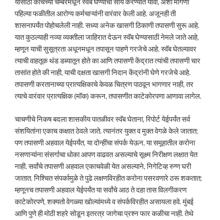
यासाठी काचेच्या चेम्बरमधून स्वॅब घेण्याची सोय करण्यात यावी, अशी मागणी
पहिल्या फळीतील आरोग्य कर्मचाऱ्यांनी वारंवार केली आहे. अजूनही ती
शासनापर्यंत पोहोचलेली नाही. सध्या अनेक खासगी ठिकाणी तपासणी सुरू आहे.
यात कुठल्याही नव्या व्यक्तीला जाहिरात देऊन स्वॅब घेण्यासाठी नेमले जाते आहे,
म्हणून याची सुसूत्रता अधूनमधून तपासून पाहणे गरजेचे आहे. स्वॅब घेतल्यावर
त्याची वाहतूक थंड डब्यातून होते का आणि तपासणी केंद्रात त्यांची तपासणी चार
तासांत होते की नाही, याची दक्षता खासगी निदान केंद्रांनी घेणे गरजेचे आहे.
तपासणी करतानाच्या प्रात्यक्षिकाचे केवळ चित्रण पाठवून भागणार नाही, तर
त्याचे वारंवार प्रात्यक्षिक (मॉक) करून, तपासणीत काटेकोरपणा आणावा लागेल.
चाचणीचे निकष बदला शासकीय पातळीवर स्वॅब घेताना, रिपोर्ट येईपर्यंत सर्व
संशयितांना एकाच कक्षात ठेवले जाते. त्यानंतर युक्त व मुक्त वेगळे केले जातात;
पण तपासणी अहवाल येईपर्यंत, या दोन्हींचा संपर्क येऊन, या समूहातील करोना
नसणाऱ्यांना संसर्गाचा धोका आपण वाढवत असल्याचे सूक्ष्म निरीक्षण लक्षात येत
नाही. सर्वांचे तपासणी अहवाल एकाचवेळी येत असल्याने, निगेटिव्ह रुग्ण घरी
जातात. निश्चित संपर्कामुळे ते पुढे लक्षणविरहीत करोना पसरवणारे ठरू शकतात;
म्हणूनच तपासणी अहवाल येईपर्यंत या सर्वांचे आठ ते दहा तास विलगीकरण
काटेकोरपणे, शक्यतो वेगळ्या खोल्यांमध्ये व संपर्कविरहीत असायला हवे. मुंबई
आणि पुणे ही मोठी शहरे सोडून इतरत्र जागेचा प्रश्न फार कळीचा नाही. तेथे