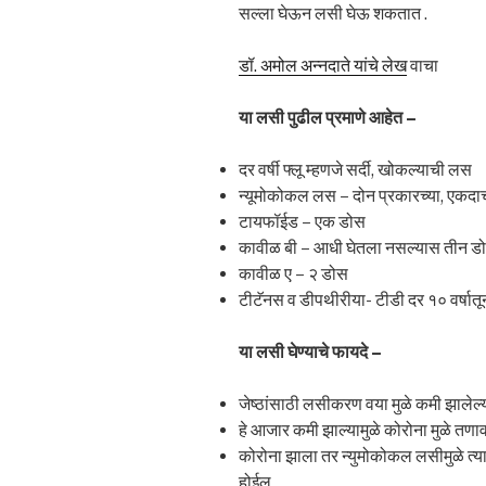
सल्ला घेऊन लसी घेऊ शकतात .
डॉ. अमोल अन्नदाते यांचे लेख
वाचा
या
लसी
पुढील
प्रमाणे
आहेत
–
दर वर्षी फ्लू म्हणजे सर्दी, खोकल्याची लस
न्यूमोकोकल लस – दोन प्रकारच्या, एकद
टायफॉईड – एक डोस
कावीळ बी – आधी घेतला नसल्यास तीन डोस 
कावीळ ए – २ डोस
टीटॅनस व डीपथीरीया- टीडी दर १० वर्षात
या लसी घेण्याचे फायदे –
जेष्ठांसाठी लसीकरण वया मुळे कमी झालेल्य
हे आजार कमी झाल्यामुळे कोरोना मुळे तण
कोरोना झाला तर न्युमोकोकल लसीमुळे त्यास
होईल