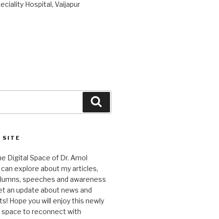
ciality Hospital, Vaijapur
Search
 SITE
 Digital Space of Dr. Amol
can explore about my articles,
columns, speeches and awareness
et an update about news and
 Hope you will enjoy this newly
l space to reconnect with