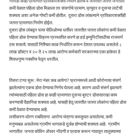
नंतरही काही प्रमाणात प्रतिकारशक्ती निर्माण होतेच व जास्तीत जास्त जनतेला
कमी वेळात पहिला डोस मिळाला तर संसर्गाचे प्रमाण, मृत्युदर व दुसऱ्या लाटेची
शक्यता अशा अनेक गोष्टी कमी होतील. दुसरा डोस लांबल्याने प्रतिकारशक्तीही
जास्त प्रमाणात निर्माण होईल.
दुसरा डोस लांबवून पल्स पोलिओच्या धर्तीवर जास्तीत जास्त लोकांना कमी वेळात
पहिला डोस देण्याचा विक्रम प्रस्थापित करणे हा हर्ड इम्युनिटीसाठीचा राजमार्ग
ठरू शकतो. यासाठी निश्चित काळ निर्धारित करून देशात उपलब्ध असलेले ८
लाख डॉक्टर व २० ते २५ लाख आरोग्य कर्मचारी सरकारच्या एका हाकेवर हे
शिवधनुष्य नक्कीच पेलून धरतील.
तिसरा टप्पा सुरू : मेरा नंबर कब आयेगा? फ्रान्समध्ये आधी कोरोनाचा संसर्ग
झालेल्यांना एकच डोस देण्याचा निर्णय घेतला आहे. कारण आधी संसर्ग झाल्याने
त्यांच्यासाठी पहिला डोस हा काही प्रमाणात दुसऱ्या बुस्टर डोससारखा काम
करण्याची वैज्ञानिक शक्यता आहे. याचाही हेतू जास्तीत जास्त लोकांना पहिला डोस
कमी वेळात देण्याचाच आहे.
लसीकरण धोरण राबविताना आरोग्य यंत्रणा कमकुवत असलेल्या, कमी
मनुष्यबळ असलेल्या ग्रामीण भागाकडे दुर्लक्ष होण्याची शक्यता आहे. ग्रामीण
भागातील जनता कोविन ॲपवर नोंदणी व प्रवास करून गावातून तालुक्याच्या