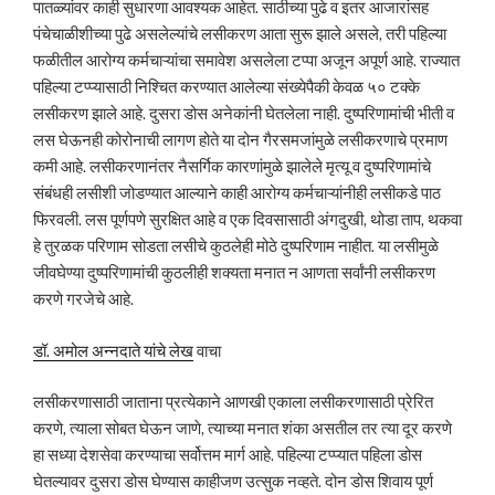
पातळ्यांवर काही सुधारणा आवश्यक आहेत. साठीच्या पुढे व इतर आजारांसह
पंचेचाळीशीच्या पुढे असलेल्यांचे लसीकरण आता सुरू झाले असले, तरी पहिल्या
फळीतील आरोग्य कर्मचाऱ्यांचा समावेश असलेला टप्पा अजून अपूर्ण आहे. राज्यात
पहिल्या टप्प्यासाठी निश्चित करण्यात आलेल्या संख्येपैकी केवळ ५० टक्के
लसीकरण झाले आहे. दुसरा डोस अनेकांनी घेतलेला नाही. दुष्परिणामांची भीती व
लस घेऊनही कोरोनाची लागण होते या दोन गैरसमजांमुळे लसीकरणाचे प्रमाण
कमी आहे. लसीकरणानंतर नैसर्गिक कारणांमुळे झालेले मृत्यू व दुष्परिणामांचे
संबंधही लसीशी जोडण्यात आल्याने काही आरोग्य कर्मचाऱ्यांनीही लसीकडे पाठ
फिरवली. लस पूर्णपणे सुरक्षित आहे व एक दिवसासाठी अंगदुखी, थोडा ताप, थकवा
हे तुरळक परिणाम सोडता लसीचे कुठलेही मोठे दुष्परिणाम नाहीत. या लसीमुळे
जीवघेण्या दुष्परिणामांची कुठलीही शक्यता मनात न आणता सर्वांनी लसीकरण
करणे गरजेचे आहे.
डॉ. अमोल अन्नदाते यांचे लेख
वाचा
लसीकरणासाठी जाताना प्रत्येकाने आणखी एकाला लसीकरणासाठी प्रेरित
करणे, त्याला सोबत घेऊन जाणे, त्याच्या मनात शंका असतील तर त्या दूर करणे
हा सध्या देशसेवा करण्याचा सर्वोत्तम मार्ग आहे. पहिल्या टप्प्यात पहिला डोस
घेतल्यावर दुसरा डोस घेण्यास काहीजण उत्सुक नव्हते. दोन डोस शिवाय पूर्ण