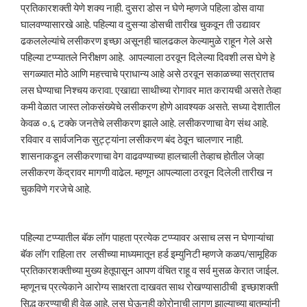
प्रतिकारशक्ती येणे शक्य नाही. दुसरा डोस न घेणे म्हणजे पहिला डोस वाया
घालवण्यासारखे आहे. पहिल्या व दुसऱ्या डोसची तारीख चुकवून ती उद्यावर
ढकललेल्यांचे लसीकरण इच्छा असूनही चालढकल केल्यामुळे राहून गेले असे
पहिल्या टप्प्यातले निरीक्षण आहे. आपल्याला ठरवून दिलेल्या दिवशी लस घेणे हे
सगळ्यात मोठे आणि महत्त्वाचे प्राधान्य आहे असे ठरवून सकाळच्या सत्रातच
लस घेण्याचा निश्चय करावा. एखाद्या साथीच्या रोगावर मात करायची असते तेव्हा
कमी वेळात जास्त लोकसंख्येचे लसीकरण होणे आवश्यक असते. सध्या देशातील
केवळ ०.६ टक्के जनतेचे लसीकरण झाले आहे. लसीकरणाचा वेग संथ आहे.
रविवार व सार्वजनिक सुट्ट्यांना लसीकरण बंद ठेवून चालणार नाही.
शासनाकडून लसीकरणाचा वेग वाढवण्याच्या हालचाली तेव्हाच होतील जेव्हा
लसीकरण केंद्रावर मागणी वाढेल. म्हणून आपल्याला ठरवून दिलेली तारीख न
चुकविणे गरजेचे आहे.
पहिल्या टप्प्यातील बॅक लॉग पाहता प्रत्येक टप्प्यावर असाच लस न घेणाऱ्यांचा
बॅक लॉग राहिला तर लसीच्या माध्यमातून हर्ड इम्युनिटी म्हणजे कळप/सामूहिक
प्रतिकारशक्तीच्या मुख्य हेतूपासून आपण वंचित राहू व सर्व मुसळ केरात जाईल.
म्हणूनच प्रत्येकाने आरोग्य साक्षरता दाखवत साथ रोखण्यासाठीची इच्छाशक्ती
सिद्ध करण्याची ही वेळ आहे. लस घेऊनही कोरोनाची लागण झाल्याच्या बातम्यांनी