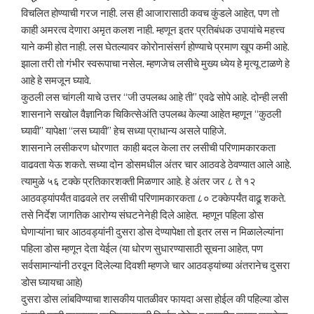
विचलित होण्याची गरज नाही. लस ही आजारासाठी कवच कुंडले आहेत, पण तो
काही अमरत्व देणारा अमृत कलश नाही. म्हणून इतर प्रतिबंधक उपायांचे महत्त्व
याने कमी होत नाही. लस घेतल्यावर कोरोनासंसर्ग होण्याचे प्रमाण खूप कमी आहे.
झाला तरी तो गंभीर स्वरूपाचा नसेल. म्हणजेच लसीचे मुख्य ध्येय हे मृत्यू टाळणे हे
आहे हे समजून घ्यावे.
कुठली लस चांगली याचे उत्तर “जी उपलब्ध आहे ती” एवढे सोपे आहे. दोन्ही लसी
शासनाने सखोल वैज्ञानिक चिकित्सेअंति उपलब्ध केल्या आहेत म्हणून “कुठली
घ्यावी” यापेक्षा “लस घ्यावी” हेच सध्या प्राधान्य असले पाहिजे.
शासनाने लसीकरण धोरणात काही बदल केला तर लसीची परिणामकारकता
वाढवता येऊ शकते. सध्या दोन डोसमधील अंतर चार आठवडे ठेवण्यात आले आहे.
त्यामुळे ५६ टक्के प्रतिकारशक्ती मिळणार आहे. हे अंतर जर ८ ते १२
आठवड्यांपर्यंत वाढवले तर लसीची परिणामकारकता ८० टक्केपर्यंत वाढू शकते.
तसे निर्देश जागतिक आरोग्य संघटनेनेही दिले आहेत. म्हणून पहिला डोस
घेणाऱ्यांना चार आठवड्यांनी दुसरा डोस देण्यापेक्षा तो इतर लस न मिळालेल्यांना
पहिला डोस म्हणून देता येईल (या धोरण सुधारण्यासाठी सूचना आहेत, पण
सर्वसामान्यांनी ठरवून दिलेल्या दिवशी म्हणजे चार आठवड्यांच्या अंतरानेच दुसरा
डोस घ्यायचा आहे)
दुसरा डोस लांबविण्याचा शासकीय पातळीवर फायदा असा होईल की पहिल्या डोस