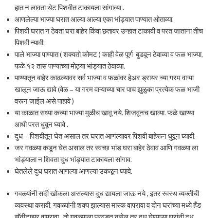
हात न लावता थेट पिशवीत टाकायला सांगाव्या .
आणलेल्या भाज्या घरात आल्या आल्या एका भांड्यात पाण्यात ओताव्या.
पिशवी घरात न ठेवता घरा बाहेर किंवा छतावर उन्हात टाकावी व परत जाताना तीच
पिशवी न्यावी.
पाले भाज्या पाण्यात ( शक्यतो कोमट ) काही वेळ पूर्ण बुडवून ठेवाव्या व फळ भाज्या,
फळे १२ तास पाण्याच्या मोठ्या भांड्यात ठेवाव्या.
पाण्यातून बाहेर काढल्यावर सर्व भाज्या व फळांवर हेअर ड्रायर च्या गरम वाऱ्या
खालून जाऊ द्यावे (वेळ – या गरम वाऱ्याच्या चार पाच झुळुका प्रत्येक फळ भाजी
वरून जाईल असे पाहावे )
या काळात सध्या कच्या भाज्या मुळीच खावू नये. शिजवूनच खाव्या. फळे खाण्या
आधी परत धुवून घ्यावे .
दुध – पिशवीतून घेत असाल तर घरात आणल्यावर पिशवी बाहेरून धुवून घ्यावी.
जर गवळ्या कडून घेत असाल तर स्वच्छ भांड घरा बाहेर ठेवाव आणि गवळ्या ला
भांड्याला न शिवता दुध भांड्यात टाकायला सांगाव.
घेतलेले दुध घरात आणल्या आणल्या उकळून घ्यावे.
गवळ्यांनी सर्दी खोकला असल्यास दुध द्यायला जाऊ नये , इतर स्वस्थ व्यक्तीची
व्यवस्था करावी. गवळ्यांनी शक्य झाल्यास मास्क वापरावा व दोन घरांच्या मध्ये हँड
सॅनीटाझर वापरावा . तो गवळ्याला परवडत नसेल तर दुध घेण्याऱ्या घरांनी दुध