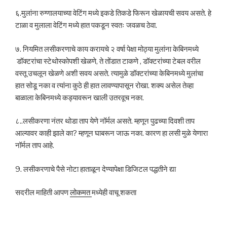
६.मुलांना रुग्णालयाच्या वेटिंग मध्ये इकडे तिकडे फिरून खेळायची सवय असते. हे
टाळा व मुलाला वेटिंग मध्ये हात पकडून स्वतः जवळच ठेवा.
७. नियमित लसीकरणाचे काय करायचे २ वर्षा पेक्षा मोठ्या मुलांना केबिनमध्ये
डॉक्टरांचा स्टेथोस्कोपशी खेळणे, ते तोंडात टाकणे , डॉक्टरांच्या टेबल वरील
वस्तू उचलून खेळणे अशी सवय असते. त्यामुळे डॉक्टरांच्या केबिनमध्ये मुलांचा
हात सोडू नका व त्यांना कुठे ही हात लावण्यापासून रोखा. शक्य असेल तेव्हा
बाळाला केबिनमध्ये कड्यावरून खाली उतरवूच नका.
८..लसीकरणा नंतर थोडा ताप येणे नॉर्मल असते. म्हणून पुढच्या दिवशी ताप
आल्यावर काही झाले का? म्हणून घाबरून जाऊ नका. कारण हा लसी मुळे येणारा
नॉर्मल ताप आहे.
9. लसीकरणाचे पैसे नोटा हाताळून देण्यापेक्षा डिजिटल पद्धतीने द्या
सदरील माहिती आपण
लोकमत
मध्येही वाचू शकता