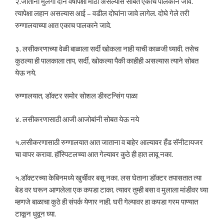
२.जाताना मुलगा दोन वर्षांपेक्षा मोठा असल्यास सोबत एकाच पालकाने जावे.
त्यापेक्षा लहान असल्यास आई – वडील दोघांना जावे लागेल. दोघे गेले तरी
रुग्णालयाच्या आत एकाच पालकाने जावे.
३. लसीकरणाच्या वेळी बाळाला सर्दी खोकला नाही याची काळजी घ्यावी. तसेच
कुठल्या ही पालकाला ताप, सर्दी, खोकल्या पैकी काहीही असल्यास त्याने सोबत
येऊ नये.
रुग्णालयात, डॉक्टर समोर सोशल डीस्टन्सिंग पाळा
४. लसीकरणासाठी आजी आजोबांनी सोबत येऊ नये
५.लसीकरणासाठी रुग्णालयात आत जाताना व बाहेर आल्यावर हँड सॅनीटायजर
चा वापर करावा. हॉस्पिटलच्या आत गेल्यावर कुठे ही हात लावू नका.
५.डॉक्टरच्या केबिनमध्ये खुर्चीवर बसू नका. लस घेताना डॉक्टर तपासतात त्या
बेड वर घरून आणलेला एक कपडा टाका. त्यावर तुम्ही बसा व मुलाला मांडीवर घ्या
म्हणजे बाळाचा कुठे ही संपर्क येणार नाही. घरी गेल्यावर हा कपडा गरम पाण्यात
टाकून धुवून घ्या.