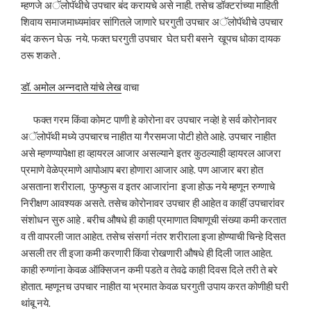
म्हणजे अॅलोपॅथीचे उपचार बंद करायचे असे नाही. तसेच डॉक्टरांच्या माहिती
शिवाय समाजमाध्यमांवर सांगितले जाणारे घरगुती उपचार अॅलोपॅथीचे उपचार
बंद करून घेऊ नये. फक्त घरगुती उपचार घेत घरी बसने खूपच धोका दायक
ठरू शकते .
डॉ. अमोल अन्नदाते यांचे लेख
वाचा
फक्त गरम किंवा कोमट पाणी हे कोरोना वर उपचार नव्हे! हे सर्व कोरोनावर
अॅलोपॅथी मध्ये उपचारच नाहीत या गैरसमजा पोटी होते आहे. उपचार नाहीत
असे म्हणण्यापेक्षा हा व्हायरल आजार असल्याने इतर कुठल्याही व्हायरल आजरा
प्रमाणे वेळेप्रमाणे आपोआप बरा होणारा आजार आहे. पण आजार बरा होत
असताना शरीराला, फुफ्फुस व इतर आजारांना इजा होऊ नये म्हणून रुग्णाचे
निरीक्षण आवश्यक असते. तसेच कोरोनावर उपचार ही आहेत व काहीं उपचारांवर
संशोधन सुरु आहे . बरीच औषधे ही काही प्रमाणात विषाणूची संख्या कमी करतात
व ती वापरली जात आहेत. तसेच संसर्गा नंतर शरीराला इजा होण्याची चिन्हे दिसत
असली तर ती इजा कमी करणारी किंवा रोखणारी औषधे ही दिली जात आहेत.
काही रुग्णांना केवळ ऑक्सिजन कमी पडते व तेवढे काही दिवस दिले तरी ते बरे
होतात. म्हणूनच उपचार नाहीत या भ्रमात केवळ घरगुती उपाय करत कोणीही घरी
थांबू नये.