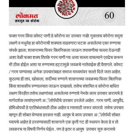
फक्त गरम किंवा कोमट पाणी हे कोरोना वर उपचार नव्हे! नुकताच कोरोना सदृश
लक्षणे व मधुमेह हा कोरोनाची शक्यता वाढवणारा घटक असलेल्या एका रुग्णाचा
संपर्क झाला. शासनाच्या फिवर क्लिनिकला जाऊन तपासणीचा सल्ला देऊनही
अशा वेळी फक्त शक्य तितके गरम पाणी प्या असा सल्ला वाचल्याने एवढेच करून
मी ठीक होईल अशा या रुग्णाच्या हट्टामुळे जवळचे नातेवाईक ही वैतागले. कोमट
/ गरम पाण्यासह अनेक उपचारांबद्दल समाज माध्यमांवर सल्ले दिले जात आहेत.
कुठल्या ही ताप, खोकला, सर्दीच्या रुग्णाने शासनाच्या जवळच्या फिवर क्लिनिक
किंवा शासकीय रुग्णालयात जाऊन दाखवावे. तसेच संशयित व कोरोना बाधित
लक्षण विरहीत तसेच लक्षणांसह असलेल्या रुग्णाचे नेमके काय उपचार करायचे हे
मार्गदर्शक तत्वांप्रमाणे अॅलोपॅथीचे उपचार ठरलेले आहेत . गरम पाणी, आयुर्वेद,
होमिओपथी हे प्रतिबंधासाठी ठीक आहेत व त्यासाठी जरूर वापरावे तसेच उपचार
म्हणून ही सोबत घेण्यास हरकत नाही. आयुष चे काय उपचार अॅलोपॅथी सोबत
घ्यायचे आहेत हे ठरवण्यासाठी शासनाने एक कृती गट ही स्थापन केला हे व तो
लवकरच या विषयी निर्णय घेईल . पण हे इतर व आयुष उपचार सुरु करायचे