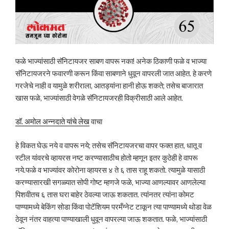
फळे भाज्यांसाठी सॅनिटायजर साबण वापरू नका! अनेक ठिकाणी फळे व भाज्या
सॅनिटायजरने फवारणी करून किंवा साबणाने धुवून वापरली जात आहेत. हे करणे
गरजेचे नाही व यामुळे शरीराला, आतड्यांना हानी होऊ शकते; तसेच बाजारात
खास फळे, भाज्यांसाठी वेगळे सॅनिटायजरही विक्रीसाठी आले आहेत.
डॉ. अमोल अन्नदाते यांचे लेख
वाचा
हे विकत घेऊ नये व वापरू नये; तसेच सॅनिटायजरचा वापर फक्त हात, धातू व
स्टील यांवरचे व्हायरस नष्ट करण्यासाठीच होतो म्हणून इतर कुठेही हे वापरू
नये.फळे व भाज्यांवर कोरोना व्हायरस ४ ते ६ तास राहू शकतो. त्यामुळे यासाठी
करण्यासारखी सगळ्यात सोपी गोष्ट म्हणजे फळे, भाज्या आणल्यावर आणलेल्या
पिशवीतच ६ तास घरा बाहेर ठेवल्या जाऊ शकतात. त्यांनतर त्यांना कोमट
पाण्यामध्ये बेकिंग सोडा किंवा पोटॅशियम परमँग्नेट टाकून त्या पाण्यामध्ये थोडा वेळ
ठेवून नंतर वाहत्या पाण्याखाली धुवून वापरल्या जाऊ शकतात. फळे, भाज्यांसाठी