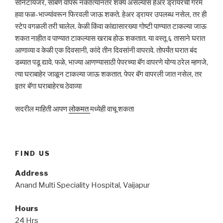
सॅनिटायजर, साबण वापरू नका!त्यानंतर शक्य असल्यास हेअर ड्रायरची गरम
हवा फळ-भाज्यांवरून फिरवली जाऊ शकते. हेअर ड्रायर उपलब्ध नसेल, तर ही
स्टेप वगळली तरी चालेल. केळी किंवा कांद्यासारख्या गोष्टी पाण्यात टाकल्या जाऊ
शकत नाहीत व पाण्यात टाकल्यास खराब होऊ शकतात. या वस्तू ६ तासाने घरात
आणाव्या व केळी एक दिवसानी, कांदे तीन दिवसांनी वापरावे. तोपर्यंत घरात बंद
डब्यात पडू द्यावे. फळे, भाज्या आणण्यासाठी पेपरच्या बॅग वापरणे योग्य ठरेल म्हणजे,
त्या घराबाहेर जाळून टाकल्या जाऊ शकतात. पेपर बॅग वापरली जात नसेल, तर
इतर बॅगा घराबाहेरच ठेवाव्या
सदरील माहिती आपण
लोकमत
मध्येही वाचू शकता
FIND US
Address
Anand Multi Speciality Hospital, Vaijapur
Hours
24 Hrs