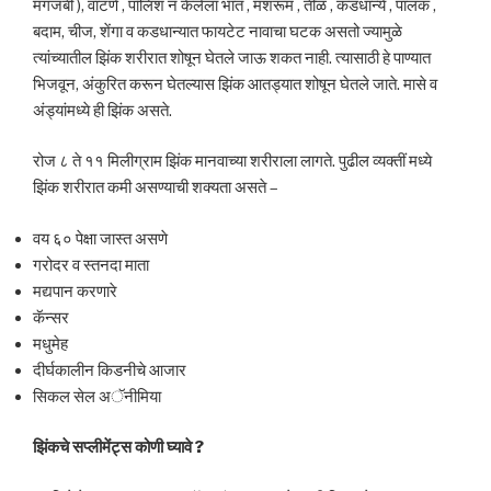
मगजबी ), वाटणे , पॉलिश न केलेला भात , मशरूम , तीळ , कडधान्ये , पालक ,
बदाम, चीज, शेंगा व कडधान्यात फायटेट नावाचा घटक असतो ज्यामुळे
त्यांच्यातील झिंक शरीरात शोषून घेतले जाऊ शकत नाही. त्यासाठी हे पाण्यात
भिजवून, अंकुरित करून घेतल्यास झिंक आतड्यात शोषून घेतले जाते. मासे व
अंड्यांमध्ये ही झिंक असते.
रोज ८ ते ११ मिलीग्राम झिंक मानवाच्या शरीराला लागते. पुढील व्यक्तीं मध्ये
झिंक शरीरात कमी असण्याची शक्यता असते –
वय ६० पेक्षा जास्त असणे
गरोदर व स्तनदा माता
मद्यपान करणारे
कॅन्सर
मधुमेह
दीर्घकालीन किडनीचे आजार
सिकल सेल अॅनीमिया
झिंकचे सप्लीमेंट्स कोणी घ्यावे ?