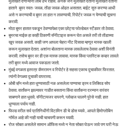
मुलाखत देणाऱ्यांनी लांब उभे राहावे. अनेक जन मुलाखत देताना मुलाखत देताना
हाताने बुमर स्वतः जवळ, तोंडा जवळ ओढत असतात. बाईट सुरु करण्या आधी
असे न करण्याची व बुमर ला हात न लावण्याची, रिपोर्टर जवळ न येण्याची सूचना
करावी.
मोठा बुमर हातात पकडून ठेवण्यापेक्षा एका छोट्या फोल्डेबल स्टँडवर तो ठेवावा.
बुमरचा माईक हा काही ठिकाणी सॅनीटाइज करून घेत असले तरी तो तोंडाच्या
खूप जवळ असतो. काही जण आपला चेहरा नीट दिसावा म्हणून मास्क खाली
करून मुलाखत देतात. अशांना बोलताना मास्क लावलेलाच ठेवावा अशी विनंती
करावी. तसेच बुमर वर ही एक मास्क लावावा. मास्क किंवा प्लास्टिक कव्हर लावले
तरी बुमर मध्ये आवाज पकडला जातो.
मुंबई वगळता इतरत्र कॅमरामन व रिपोर्टर हे सहसा एकाच दुचाकीवर फिरतात.
त्यांनी वेगळ्या दुचाकी वापराव्या.
ओबी व्हॅन मध्ये हात धुण्यासाठी नळ असलेला पाण्याचा ड्रम व लिक्विड सोप
ठेवावा. वार्तांकन झाल्यावर गाडीत बसताना किंवा वार्तांकना दरम्यान वारंवार
साबणाने हात धुवावे. सॅनीटायजर वापरणे, ग्लोव्हज घालणे पुरेसे नाही. हात
धुण्याला पर्याय नाही.
फिल्ड वरील सर्व प्रतिनिधींनी विटामिन डी चे डोस घ्यावे , आपले हिमोग्लोबिन
नॉर्मल आहे की नाही याची चाचपणी करून घ्यावी.
रोज सोबत असलेले सामान ऑफिस मध्ये न नेता सोबत घेऊन जावे पण घरी नेऊ