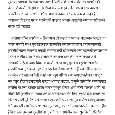
पुरायला जागाच शिल्लक नाही अशी स्थिती आहे. असे असेल तर मृतांचे स्वॅब
घेऊन ते कोरोनाचे होते का हे सिध्द करायला हवे आणि खरच इतर कारण
असतील तर त्या कारणांचा शोध घ्यायला नको का? इतर कारण आहेत हे
प्रशासनाचे उत्तर ग्राह्य धरले तरी या इतर आजार असलेले रुग्णच कोरोनाच्या
भक्षस्थळी पडतात.
मालेगावातील ‘कोरोना’ – हिमनगाचे टोक मृतांचा आकडा वाढण्याचे अजून एक
कारण म्हणजे साथ सुरु झाल्यावर शासकीय रुग्णालयात रुग्ण हाताळण्यासाठी
कुठलीही सक्षम व्यवस्था नव्हती. त्यातच सर्दी खोकल्याचे रुग्ण खाजगी रुग्णालयात
पहायचे नाहीत असा नियम असल्याने रुग्णांना शासकीय रुग्णालयात जावे
लागायचे. पहिल्या काही दिवसात कोरोनाचे जे मृत्यू झाले ते बहुतांश सायलेंट
हायपॉक्सिया मुळे झाले. म्हणजेच रुग्णांना विशेष लक्षणे नाही पण ऑक्सिजनची
पातळी मात्र खालावलेली. काही जण खूप उशिरा रुग्णालयात पोहोचत. त्यामुळे
साथ सुरु होताच झपाट्याने मृत्यूचा आकडा वाढला. या मुळे शासकीय रुग्णालयात
कोरोना चा रुग्ण दाखल झाला म्हणजे मृत्यूच होणार अशी भीती पसरली आणि या
भीती पोटी मुस्लीम समाजात रुग्णालयात दाखल होणे किंवा त्रास होत असल्यास
टेस्टिंग साठी पुढे येणे याचे प्रमाण खूप कमी झाले. त्यामुळे केसेस व मृत्यू वाढतच
गेले. यासाठी स्थानिक प्रशासन सुस्त असून फारसे काही पाऊले उचलत नाहीत
हे दिसल्याने इथल्या मुस्लीम डॉक्टर्सने जन जागृतीचे काम सुरु केले. टेस्टिंग