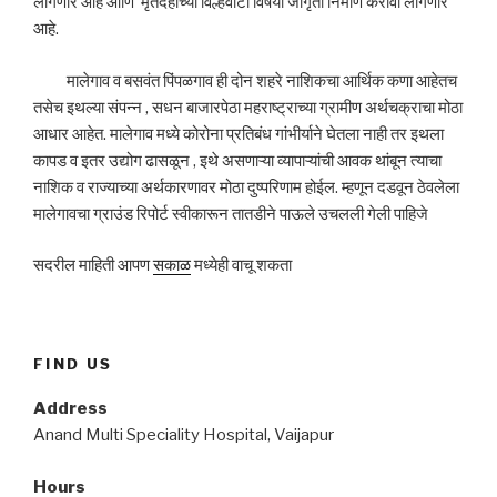
लागणार आहे आणि मृतदेहांच्या विल्हेवाटी विषयी जागृती निर्माण करावी लागणार
आहे.
मालेगाव व बसवंत पिंपळगाव ही दोन शहरे नाशिकचा आर्थिक कणा आहेतच
तसेच इथल्या संपन्न , सधन बाजारपेठा महराष्ट्राच्या ग्रामीण अर्थचक्राचा मोठा
आधार आहेत. मालेगाव मध्ये कोरोना प्रतिबंध गांभीर्याने घेतला नाही तर इथला
कापड व इतर उद्योग ढासळून , इथे असणाऱ्या व्यापाऱ्यांची आवक थांबून त्याचा
नाशिक व राज्याच्या अर्थकारणावर मोठा दुष्परिणाम होईल. म्हणून दडवून ठेवलेला
मालेगावचा ग्राउंड रिपोर्ट स्वीकारून तातडीने पाऊले उचलली गेली पाहिजे
सदरील माहिती आपण
सकाळ
मध्येही वाचू शकता
FIND US
Address
Anand Multi Speciality Hospital, Vaijapur
Hours