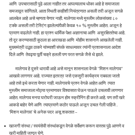
आणि उपचारासाठी पुढे आला नाहीत तर आपल्यालाच धोका आहे हे समाजाला
समजावून सांगितले. आता स्थिती काहीशी नियंत्रणात असली तरी अजून सगळे
आलबेल आहे असे म्हणता येणार नाही. मालेगाव मध्ये मुस्लीम लोकसंख्या ८०
टक्के असली तरी टेस्टिंग झालेल्यांपैकी केवळ १० % मुस्लीम आहेत. अजून हे
प्रमाण वाढलेले नाही. हा प्रश्न धार्मिक पेक्षा अज्ञानाचा आणि असुरक्षिततेचा आहे.
तो दूर करण्यासाठी कुठला हा आराखडा आणि मोहीम शासनाने आखलेली नाही.
मुख्यमंत्री उद्धव ठाकरे यांच्याशी संपर्क साधल्यावर त्यांनी प्रशासनाला आदेश
दिले आणि तेवढ्या पूर्ती चक्रे हलली पण परत सगळे जैसे थे झाले.
मालेगाव हे दुसरे धारावी आहे असे मानून शासनाला वेगळे “मिशन मालेगाव“
आखावे लागणार आहे. राज्यात इतरत्र जसे एकसुरी कार्यक्रम राबवला जातो
आहे तसे इथे करता येणार नाही. मालेगावचे प्रश्न वेगळे आहेत आणि त्यात
मुस्लीम समाजाला मोठ्या प्रमाणावर विश्वासात घेऊन पाऊले उचलावी लागणार
आहेत. मालेगाव मनपा घरोघरी जाऊन होम स्क्रीनिंग ही करते आहे. पण तरी खरे
आकडे बाहेर येणे आणि त्याप्रमाणे कठोर पाऊले अजून उचल गेली पाहिजे .
‘मिशन मालेगाव’ चे अनेक पदर असू शकतात –
खाजगी संस्था / स्वयंसेवी संस्थांकडून वेगळे सर्वेक्षण करून वास्तव पुढे आणणे व
खरी माहिती जाणून घेणे.