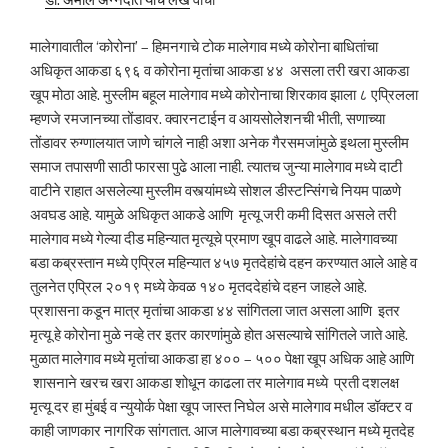
डॉ. अमोल अन्नदाते यांचे लेख
वाचा
मालेगावातील ‘कोरोना’ – हिमनगाचे टोक मालेगाव मध्ये कोरोना बाधितांचा
अधिकृत आकडा ६९६ व कोरोना मृतांचा आकडा ४४ असला तरी खरा आकडा
खूप मोठा आहे. मुस्लीम बहूल मालेगाव मध्ये कोरोनाचा शिरकाव झाला ८ एप्रिलला
म्हणजे रमजानच्या तोंडावर. क्वारनटाईन व आयसोलेशनची भीती, सणाच्या
तोंडावर रुग्णालयात जाणे चांगले नाही अशा अनेक गैरसमजांमुळे इथला मुस्लीम
समाज तपासणी साठी फारसा पुढे आला नाही. त्यातच जुन्या मालेगाव मध्ये दाटी
वाटीने राहात असलेल्या मुस्लीम वस्त्यांमध्ये सोशल डीस्टन्सिंगचे नियम पाळणे
अवघड आहे. यामुळे अधिकृत आकडे आणि मृत्यू जरी कमी दिसत असले तरी
मालेगाव मध्ये गेल्या दीड महिन्यात मृत्यूचे प्रमाण खूप वाढले आहे. मालेगावच्या
बडा कब्रस्तान मध्ये एप्रिल महिन्यात ४५७ मृतदेहांचे दहन करण्यात आले आहे व
तुलनेत एप्रिल २०१९ मध्ये केवळ १४० मृतददेहांचे दहन जाहले आहे.
प्रशासना कडून मात्र मृतांचा आकडा ४४ सांगितला जात असला आणि इतर
मृत्यू हे कोरोना मुळे नव्हे तर इतर कारणांमुळे होत असल्याचे सांगितले जाते आहे.
मुळात मालेगाव मध्ये मृतांचा आकडा हा ४०० – ५०० पेक्षा खूप अधिक आहे आणि
शासनाने खरच खरा आकडा शोधून काढला तर मालेगाव मध्ये प्रती दशलक्ष
मृत्यू दर हा मुंबई व न्युयोर्क पेक्षा खूप जास्त निघेल असे मालेगाव मधील डॉक्टर व
काही जाणकार नागरिक सांगतात. आज मालेगावच्या बडा कब्रस्थान मध्ये मृतदेह