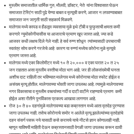
मुस्लीम समाजातील धार्मिक गुरु, मौलवी, डॉक्टर, नेते यांना विश्वासात घेऊन
समाजात टेस्टिंग साठी पुढे येण्या बाबत व मृत्यूची करणे, आजार न लपवण्याबाबत
समाजात जन जागृती साठी सहकार्य मिळवणे.
मालेगाव मध्ये कापड व हँडलूम व्यवसाया मुळे इथे टीबी व फुफुसाची क्षमता कमी
करणारे न्युमोकोनीयासीस या आजाराचे प्रमाण खूप जास्त आहे, ज्या कडे
आजवर कधी लक्षच दिले गेले नाही. हे सर्व रुग्ण शोधून त्यांच्यासाठी उपचाराची
स्वतंत्र सोय करणे गरजेचे आहे कारण या रुग्णां मध्येच कोरोना मुळे मृत्यूचे
प्रमाण जास्त आहे.
मालेगाव मध्ये एका किलोमीटर मध्ये १० ते २०,००० व एका घरात २० त २५
जन राहतात असा मुस्लीम वस्तीचा मोठा भाग आहे. जर ही लोकसंख्येची घनता
अशीच दाट राहिली तर भविष्यात मालेगाव मध्ये कोरोनाचा मोठा स्फोट होईल व
असंख्य मृत्यू होतील. मालेगावच्या भोवती जागा उपलब्ध आहे. त्यामुळे मालेगावच्या
नगर विकासाचा व मुस्लीम वस्त्यांच्या गर्दी व दाटी वाटीने राहण्याचे प्रमाण कमी
होईल अशा रीतीने पुनर्विकास प्रकल्प आखावा लागणार आहे.
रोज ३० ते ४० दहनांमुळे मालेगावच्या बडा कब्रस्तान मध्ये आता मृतदेह पुरण्यास
जागा उपलब्ध नाही. तसेच कोरोनाचे समोर न आलेले मृत्यू झालेल्यांच्या मृतदेहांचे
दहन संसर्ग पसरू नये यासाठी कसे करायचे याचे नीटसे ज्ञान कोणालाही नाही.
म्हणून याविषयी माहिती देऊन कब्रस्तानसाठी वेगळी जागा उपलब्ध करून द्यावी