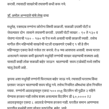
करावी. त्यासाठी साखरेची तपासणी कधी करू नये.
डॉ. अमोल अन्नदाते यांचे लेख
वाचा
मधुमेह, रक्तदाब रुग्णांना कोरोना विषयी काळजी. सकाळी उपाशी पोटी व
जेवल्यावर दोन तासाने तपासणी करावी . उपाशी पोटी साखर – ९० ते १३० व
जेवणा नंतरची १४० – १७० या रेंज मध्ये असावी याची काळजी घ्यावी . तसेच
मागील तीन महिन्यांची साखरेची पटली दाखवणारे एचबी ए १ सी हे तीन
महिन्यातून एकदा केले नसेल तर करावे. ते ७ च्या आसपास असावी. सध्या घरात
असल्याने व्यायाम कमी झाल्याने मधुमेही रुग्णांची साखर वाढण्याची शक्यता आहे.
यासाठी काही लोक सकाळी बाहेर जाऊन चालण्याची सवय टाळेबंदी मध्ये तशीच
चालू ठेवली आहे .
कृपया अशा मधुमेही रुग्णांनी फिरायला बाहेर जाऊ नये. त्यासाठी घरातच किंवा
छतावर जाऊन चालण्याची सवय सोडू नये. तसेच नियमित औषधांचा डोस नियमित
घ्यावा . रुग्णांनी आठवड्यातून एकदा ५०० mg विटामिन सी पुढील २ महिने
घेण्यास हरकत नाही तसेच शक्य असल्यास विटामिन डी ६०,०००० IU
आठवड्यातून एकदा ८ आठवडे घेण्यास हरकत नाही. घरतील समान आणण्यास
घरातील मधुमेही रुग्ण सोडून इतरांनीच बाहेर जावे