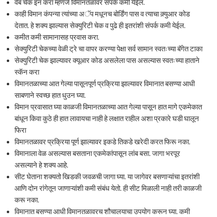
वेब चेक इन करा म्हणजे विमानतळावर संपर्क कमी येईल.
काही विमान कंपन्या त्यांच्या अॅप मधूनच बोर्डिंग पास व त्याचा क़्युआर कोड
देतात. हे शक्य झाल्यास सेक्युरिटी चेक व पुढे ही इतरांशी संपर्क कमी येईल.
कमीत कमी सामानासह प्रवास करा.
सेक्युरिटी चेकच्या वेळी ट्रे चा वापर करण्या पेक्षा सर्व सामान स्वतःच्या बॅगेत टाका
सेक्युरिटी चेक झाल्यावर क्यूआर कोड असलेला पास असल्यास स्वतःच्या हाताने
स्कॅन करा
विमानतळाच्या आत गेल्या पासूनपूर्ण प्रक्रिया झाल्यावर विमानात बसण्या आधी
साबणाने स्वच्छ हात धुउन घ्या.
विमान प्रवासात घ्या काळजी विमानतळाच्या आत गेल्या पासून हात मागे एकमेकात
बांधून किवा कुठे ही हात लावायचा नाही हे लक्षात राहील अशा प्रकारे घडी घालून
फिरा
विमानतळावर प्रक्रिया पूर्ण झाल्यावर इकडे तिकडे खरेदी करत फिरू नका.
विमानाला वेळ असल्यास बसताना एकमेकांपासून लांब बसा. जागा भरपूर
असल्याने हे शक्य आहे.
सीट घेताना शक्यतो खिडकी जवळची जागा घ्या. या जागेवर बसणाऱ्यांचा इतरांशी
आणि दोन रांगेतून जाणाऱ्यांशी कमी संबंध येतो. ही सीट मिळाली नाही तरी काळजी
करू नका.
विमानात बसण्या आधी विमानतळावरच शौचालयाचा उपयोग करून घ्या. कमी