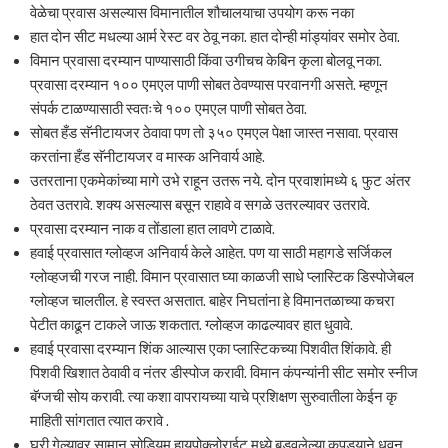
वेळेचा प्रवास असल्यास विमानातील शौचालयाचा उपयोग करू नका
हात दोन सीट मधल्या आर्म रेस्ट वर ठेवू नका. हात दोन्ही मांड्यांवर समोर ठेवा.
विमान प्रवासा दरम्यान पाण्यासाठी किंवा उगीचच केबिन कृला बोलवू नका.
प्रवासा दरम्यान १०० एमएल पाणी सोबत ठेवण्यास परवानगी असते. म्हणून
संपर्क टाळण्यासाठी स्वतःचे १०० एमएल पाणी सोबत ठेवा.
सोबत हँड सॅनीटायजर ठेवावा पण तो ३५० एमएल पेक्षा जास्त नसावा. प्रवास
करतांना हँड सॅनीटायजर व मास्क अनिवार्य आहे.
उतरताना एकमेकांच्या मागे उभे राहून उतरू नये. दोन प्रवाशांमध्ये ६ फुट अंतर
ठेवत उतरावे. शक्य असल्यास बसून राहावे व सगळे उतरल्यावर उतरावे.
प्रवासा दरम्यान नाक व तोंडाला हात लावणे टाळावे.
हवाई प्रवासात ग्लोव्हज अनिवार्य केले आहेत. पण या साठी महागडे सर्जिकल
ग्लोव्हजची गरज नाही. विमान प्रवासात घ्या काळजी साधे प्लास्टिक डिस्पोजेबल
ग्लोव्हज चालतील. हे स्वस्त असतात. बाहेर निघतांना हे विमानतळाच्या कचरा
पेटीत काढून टाकले जाऊ शकतात. ग्लोव्हज काढल्यावर हात धुवावे.
हवाई प्रवासा दरम्यान शिंक आल्यास एका प्लास्टिकच्या पिशवीत शिंकावे. ही
पिशवी खिशात ठेवावी व नंतर डीस्पोज करावी. विमान कंपन्यांनी सीट समोर स्नीज
बॅग्जची सोय करावी. त्या कशा वापरायच्या याचे प्रशिक्षण सुरुवातीला केईन कृ
माहिती सांगतात त्यात करावे .
घरी गेल्यावर सामान सोडियम हायपोक्लोराईट मध्ये बुडवलेल्या कपड्याने धुवून