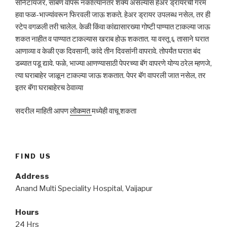
सॅनिटायजर, साबण वापरू नका!त्यानंतर शक्य असल्यास हेअर ड्रायरची गरम
हवा फळ-भाज्यांवरून फिरवली जाऊ शकते. हेअर ड्रायर उपलब्ध नसेल, तर ही
स्टेप वगळली तरी चालेल. केळी किंवा कांद्यासारख्या गोष्टी पाण्यात टाकल्या जाऊ
शकत नाहीत व पाण्यात टाकल्यास खराब होऊ शकतात. या वस्तू ६ तासाने घरात
आणाव्या व केळी एक दिवसानी, कांदे तीन दिवसांनी वापरावे. तोपर्यंत घरात बंद
डब्यात पडू द्यावे. फळे, भाज्या आणण्यासाठी पेपरच्या बॅग वापरणे योग्य ठरेल म्हणजे,
त्या घराबाहेर जाळून टाकल्या जाऊ शकतात. पेपर बॅग वापरली जात नसेल, तर
इतर बॅगा घराबाहेरच ठेवाव्या
सदरील माहिती आपण
लोकमत
मध्येही वाचू शकता
FIND US
Address
Anand Multi Speciality Hospital, Vaijapur
Hours
24 Hrs