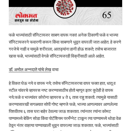
फळे भाज्यांसाठी सॅनिटायजर साबण वापरू नका! अनेक ठिकाणी फळे व भाज्या
सॅनिटायजरने फवारणी करून किंवा साबणाने धुवून वापरली जात आहेत. हे करणे
गरजेचे नाही व यामुळे शरीराला, आतड्यांना हानी होऊ शकते; तसेच बाजारात
खास फळे, भाज्यांसाठी वेगळे सॅनिटायजरही विक्रीसाठी आले आहेत.
डॉ. अमोल अन्नदाते यांचे लेख
वाचा
हे विकत घेऊ नये व वापरू नये; तसेच सॅनिटायजरचा वापर फक्त हात, धातू व
स्टील यांवरचे व्हायरस नष्ट करण्यासाठीच होतो म्हणून इतर कुठेही हे वापरू
नये.फळे व भाज्यांवर कोरोना व्हायरस ४ ते ६ तास राहू शकतो. त्यामुळे यासाठी
करण्यासारखी सगळ्यात सोपी गोष्ट म्हणजे फळे, भाज्या आणल्यावर आणलेल्या
पिशवीतच ६ तास घरा बाहेर ठेवल्या जाऊ शकतात. त्यांनतर त्यांना कोमट
पाण्यामध्ये बेकिंग सोडा किंवा पोटॅशियम परमँग्नेट टाकून त्या पाण्यामध्ये थोडा वेळ
ठेवून नंतर वाहत्या पाण्याखाली धुवून वापरल्या जाऊ शकतात. फळे, भाज्यांसाठी