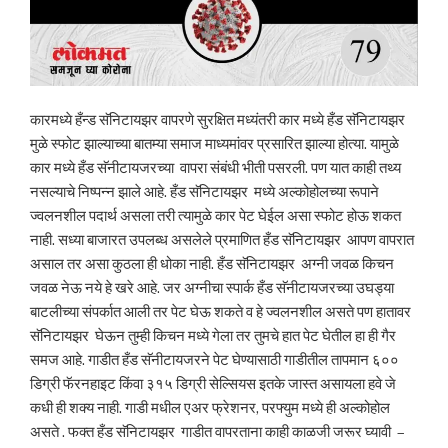
कारमध्ये हँन्ड सॅनिटायझर वापरणे सुरक्षित मध्यंतरी कार मध्ये हँड सॅनिटायझर
मुळे स्फोट झाल्याच्या बातम्या समाज माध्यमांवर प्रसारित झाल्या होत्या. यामुळे
कार मध्ये हँड सॅनीटायजरच्या वापरा संबंधी भीती पसरली. पण यात काही तथ्य
नसल्याचे निष्पन्न झाले आहे. हँड सॅनिटायझर मध्ये अल्कोहोलच्या रूपाने
ज्वलनशील पदार्थ असला तरी त्यामुळे कार पेट घेईल असा स्फोट होऊ शकत
नाही. सध्या बाजारत उपलब्ध असलेले प्रमाणित हँड सॅनिटायझर आपण वापरात
असाल तर असा कुठला ही धोका नाही. हँड सॅनिटायझर अग्नी जवळ किचन
जवळ नेऊ नये हे खरे आहे. जर अग्नीचा स्पार्क हँड सॅनीटायजरच्या उघड्या
बाटलीच्या संपर्कात आली तर पेट घेऊ शकते व हे ज्वलनशील असते पण हातावर
सॅनिटायझर घेऊन तुम्ही किचन मध्ये गेला तर तुमचे हात पेट घेतील हा ही गैर
समज आहे. गाडीत हँड सॅनीटायजरने पेट घेण्यासाठी गाडीतील तापमान ६००
डिग्री फॅरनहाइट किंवा ३१५ डिग्री सेल्सियस इतके जास्त असायला हवे जे
कधी ही शक्य नाही. गाडी मधील एअर फ्रेशनर, परफ्युम मध्ये ही अल्कोहोल
असते . फक्त हँड सॅनिटायझर गाडीत वापरताना काही काळजी जरूर घ्यावी –