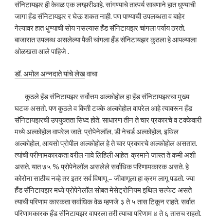
सॅनिटायझर ही केवळ एक लग्झरीआहे. सांगण्याचे तात्पर्य साबणाने हात धुण्याची
जागा हँड सॅनिटायझर र घेऊ शकत नाही. पण पाण्याची उपलब्धता व बाहेर
गेल्यावर हात धुण्याची सोय नसल्यास हँड सॅनिटायझर चांगला पर्याय ठरतो.
बाजारात उपलब्ध असलेल्या पैकी चांगला हँड सॅनिटायझर कुठला हे आपल्याला
ओळखता आले पाहिजे .
डॉ. अमोल अन्नदाते यांचे लेख
वाचा
कुठले हँड सॅनिटायझर सर्वोत्तम अल्कोहोल हा हँड सॅनिटायझरचा मुख्य
घटक असतो. पण कुठले व किती टक्के अल्कोहोल वापरेल आहे त्यावरून हँड
सॅनिटायझरची उपयुक्तता सिध्द होते. साधारण तीन ते चार प्रकारचे व टक्केवारी
मध्ये अल्कोहोल वापरेल जाते. प्रोपेनेलॉल, डी नेचर्ड अल्कोहोल, इथिल
अल्कोहोल, आयसो प्रोपील अल्कोहोल हे ते चार प्रकारचे अल्कोहोल असतात.
त्यांची परीणामकारकता वरील नावे लिहिली आहेत क्रमाने जास्त ते कमी अशी
असते. यात ७५ % प्रोपेनेलॉल असलेले सर्वाधिक परिणामकारक असते. हे
कोरोना साठीच नव्हे तर इतर सर्व विषाणू – जीवाणूला हा क्रम लागू पडतो. ज्या
हँड सॅनिटायझर मध्ये प्रोपेनेलॉल सोबत मेसेट्रोनियम इथिल सल्फेट असते
त्याची परिणाम कारकता सर्वाधिक वेळ म्हणजे ३ ते ५ तास टिकून राहते. सर्वात
परिणामकारक हँड सॅनिटायझर वापरला तरी त्याचा परिणाम ४ ते ६ तासच राहतो.