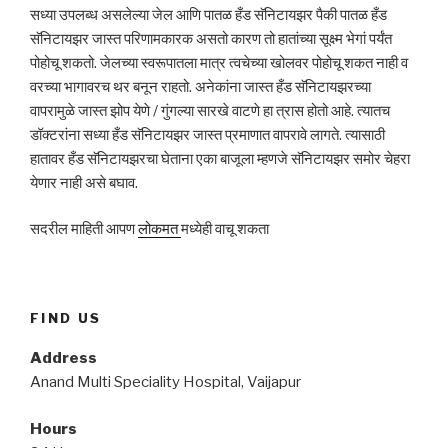
सध्या उपलब्ध असलेल्या जेल आणि पातळ हँड सॅनिटायझर पैकी पातळ हँड
सॅनिटायझर जास्त परिणामकारक असतो कारण तो हातांच्या सूक्ष्म भेगां पर्यंत
पोहोचू शकतो. जेलच्या स्वरूपातला मात्र त्वचेच्या खोलवर पोहोचू शकत नाही व
वरच्या भागावरच थर बनून राहतो. अनेकांना जास्त हँड सॅनिटायझरच्या
वापरामुळे जास्त झोप येणे / गुंगल्या सारखे वाटणे हा त्रास होतो आहे. त्यातच
डॉक्टरांना सध्या हँड सॅनिटायझर जास्त प्रमाणात वापरावे लागते. त्यासाठी
हातावर हँड सॅनिटायझरचा घेताना एका बाजूला म्हणजे सॅनिटायझर समोर चेहरा
येणार नाही असे बघाव.
सदरील माहिती आपण
लोकमत
मध्येही वाचू शकता
FIND US
Address
Anand Multi Speciality Hospital, Vaijapur
Hours