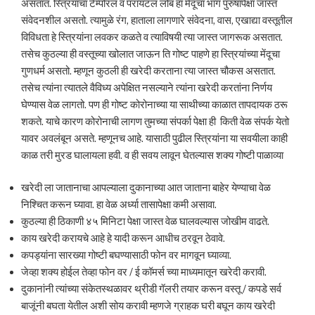
असतात. स्त्रियांचा टेम्पोरलं व परायटल लोब हा मेंदूचा भाग पुरुषांपेक्षा जास्त
संवेदनशील असतो. त्यामुळे रंग, हाताला लागणारे संवेदना, वास, एखाद्या वस्तूतील
विविधता हे स्त्रियांना लवकर कळते व त्याविषयी त्या जास्त जागरूक असतात.
तसेच कुठल्या ही वस्तूच्या खोलात जाऊन ति गोष्ट पाहणे हा स्त्रियांच्या मेंदूचा
गुणधर्म असतो. म्हणून कुठली ही खरेदी करताना त्या जास्त चौकस असतात.
तसेच त्यांना त्यातले वैविध्य अपेक्षित नसल्याने त्यांना खरेदी करतांना निर्णय
घेण्यास वेळ लागतो. पण ही गोष्ट कोरोनाच्या या साथीच्या काळात तापदायक ठरू
शकते. याचे कारण कोरोनाची लागण तुमच्या संपर्का पेक्षा ही किती वेळ संपर्क येतो
यावर अवलंबून असते. म्हणूनच आहे. यासाठी पुढील स्त्रियांना या सवयीला काही
काळ तरी मुरड घालायला हवी. व ही सवय लावून घेतल्यास शक्य गोष्टी पाळाव्या
खरेदी ला जातानाचा आपल्याला दुकानाच्या आत जाताना बाहेर येण्याचा वेळ
निश्चित करून घ्यावा. हा वेळ अर्ध्या तासापेक्षा कमी असावा.
कुठल्या ही ठिकाणी ४५ मिनिटा पेक्षा जास्त वेळ घालवल्यास जोखीम वाढते.
काय खरेदी करायचे आहे हे यादी करून आधीच ठरवून ठेवावे.
कपड्यांना सारख्या गोष्टी बघण्यासाठी फोन वर मागवून घ्याव्या.
जेव्हा शक्य होईल तेव्हा फोन वर / ई कॉमर्स च्या माध्यमातून खरेदी करावी.
दुकानांनी त्यांच्या संकेतस्थळावर थ्रीडी गॅलरी तयार करून वस्तू / कपडे सर्व
बाजूंनी बघता येतील अशी सोय करावी म्हणजे ग्राहक घरी बघून काय खरेदी