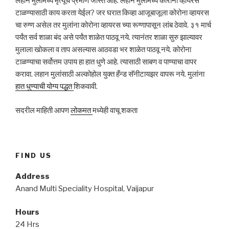
लहान मुलांमध्ये मृत्यूचे प्रमाण जास्त आहे. लहान मुलांमध्ये कोरोना व्हायरस
टाळण्यासाठी काय करता येईल? जर घरात किव्हा आजूबाजूला कोरोना व्हायरस
चा रुग्ण असेल तर मुलांना कोरोना व्हायरस च्या रूग्णापासून लांब ठेवावे. ३१ मार्च
पर्यंत सर्व शाळा बंद असे पर्यंत शाळेत पाठवू नये. त्यानंतर शाळा सुरु झाल्यावर
मुलाला खोकला व ताप असल्यास आठवडा भर शाळेत पाठवू नये. कोरोना
टाळण्याचा सर्वोत्तम उपाय हा हात धुणे आहे. त्यासाठी साबण व पाण्याचा वापर
करावा. लहान मुलांसाठी अल्कोहोल युक्त हँन्ड सॅनीटायझर वापरू नये. मुलांना
हात धुण्याची योग्य पद्धत
शिकवावी.
सदरील माहिती आपण
लोकमत
मध्येही वाचू शकता
FIND US
Address
Anand Multi Speciality Hospital, Vaijapur
Hours
24 Hrs