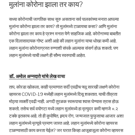
ON
मुलांना कोरोना झाला तर काय?
सध्या कोरोनाची जागतिक साथ सुरु असताना सर्व पालकांच्या मनात आपल्या
मुलांना कोरोना झाला तर काय? तो मुलांमध्ये टाळायचा कसा? आणि मुलांना
कोरोना झाला तर काय हे प्रश्न मनात येणे साहजिक आहे. कोरोनाच्या बाबतीत
एक दिलासादायक गोष्ट अशी आहे की लहान मुलांना याचा धोखा कमी आहे.
लहान मुलांना कोरोनाग्रस्त रुग्णाशी संपर्क आल्यास संसर्ग होऊ शकतो. पण
लहान मुलांमध्ये याची लक्षणे ही सौम्य स्वरुपाची आहेत.
डॉ. अमोल अन्नदाते यांचे लेख
वाचा
ताप, कोरडा खोकला, काही प्रमाणात सर्दी एवढीच फ्लू सारखी लक्षणे कोरोना
व्हायरस COVID-19 मध्येही लहान मुलांमध्ये दिसू शकतात. याची तीव्रता
मोठ्या व्यक्तीं एवढी नाही. अगदी तुरळक स्वरूपाचा श्वास घेण्यास त्रास होऊ
शकतो. तसेच सर्व वयोगटा मध्ये लहान मुलांमध्ये हा मृत्युदर कमी म्हणजे ०.२
टक्के इतकाच आहे. तो ही कुपोषित, ह्र्दय रोग, जन्मजात फुफुसाचा आजार अशा
लहान मुलांमध्ये मृत्यूचे प्रमाण जास्त आहे. लहान मुलांमध्ये कोरोना व्हायरस
टाळण्यासाठी काय करता येईल? जर घरात किव्हा आजूबाजूला कोरोना व्हायरस