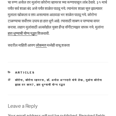
चा रुग्ण असेल तर मुलांना कोरोना व्हायरस च्या रूग्णापासून लांब ठेवावे. ३१ मार्च
पर्यंत सर्व शाळा बंद असे पर्यंत शाळेत पाठवू नये. त्यानंतर शाळा सुरु झाल्यावर
मुलाला खोकला व ताप असल्यास आठवडा भर शाळेत पाठवू नये. कोरोना
टाळण्याचा सर्वोत्तम उपाय हा हात धुणे आहे. त्यासाठी साबण व पाण्याचा वापर
करावा. लहान मुलांसाठी अल्कोहोल युक्त हँन्ड सॅनीटायझर वापरू नये. मुलांना
हात धुण्याची योग्य पद्धत
शिकवावी.
सदरील माहिती आपण
लोकमत
मध्येही वाचू शकता
CATEGORIES
ARTICLES
TAGS
कोरोना
,
कोरोना व्हायरस
,
डॉ. अमोल अन्नदाते यांचे लेख
,
मुलांना कोरोना
झाला तर काय?
,
हात धुण्याची योग्य पद्धत
Leave a Reply
Your email address will not be published.
Required fields